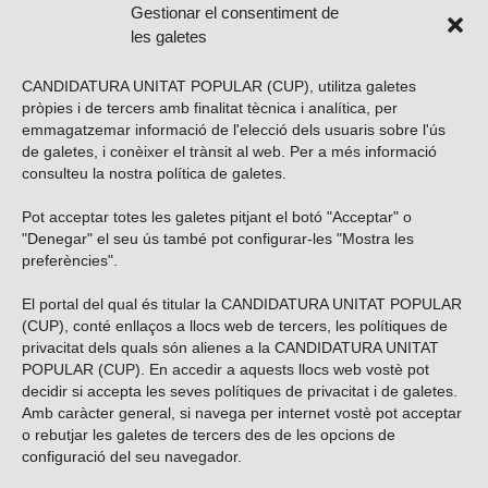
Gestionar el consentiment de
les galetes
CANDIDATURA UNITAT POPULAR (CUP), utilitza galetes
pròpies i de tercers amb finalitat tècnica i analítica, per
emmagatzemar informació de l'elecció dels usuaris sobre l'ús
de galetes, i conèixer el trànsit al web. Per a més informació
consulteu la nostra
política de galetes
.
Pot acceptar totes les galetes pitjant el botó "Acceptar" o
Vols subscriure’t al nostre butlletí?
"Denegar" el seu ús també pot configurar-les "Mostra les
preferències".
El portal del qual és titular la CANDIDATURA UNITAT POPULAR
(CUP), conté enllaços a llocs web de tercers, les polítiques de
ENVIAR
privacitat dels quals són alienes a la CANDIDATURA UNITAT
POPULAR (CUP). En accedir a aquests llocs web vostè pot
decidir si accepta les seves polítiques de privacitat i de galetes.
Troba’ns a les xarxes socials
Amb caràcter general, si navega per internet vostè pot acceptar
o rebutjar les galetes de tercers des de les opcions de
configuració del seu navegador.