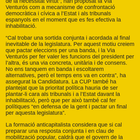
de la necessitat virtut”, han proposat la Via
Venturós com a mecanisme de confrontació
democràtica i cívica a l’Estat i als tribunals
espanyols en el moment que es fes efectiva la
inhabilitació.
“Cal trobar una sortida conjunta i acordada al final
inevitable de la legislatura. Per aquest motiu creiem
que pactar eleccions per una banda, i la Via
Venturós per fer valer les funcions del president per
l’altra, és una via concreta, unitària i de consens.
No ens tanquem en banda i escoltarem
alternatives, però el temps ens va en contra”, ha
assegurat la Candidatura. La CUP també ha
plantejat que la prioritat política hauria de ser
plantar-li cara als tribunals i a l’Estat davant la
inhabilitació, però que per això també cal fer
polítiques “en defensa de la gent i pactar un final
per aquesta legislatura”.
La formació anticapitalista considera que si cal
preparar una resposta conjunta i en clau de
mobilització popular, caldrà que el govern de la