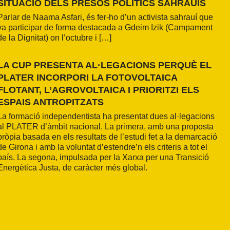
SITUACIÓ DELS PRESOS POLÍTICS SAHRAUÍS
Parlar de Naama Asfari, és fer-ho d’un activista sahrauí que
va participar de forma destacada a Gdeim Izik (Campament
de la Dignitat) on l’octubre i […]
LA CUP PRESENTA AL·LEGACIONS PERQUÈ EL
PLATER INCORPORI LA FOTOVOLTAICA
FLOTANT, L’AGROVOLTAICA I PRIORITZI ELS
ESPAIS ANTROPITZATS
La formació independentista ha presentat dues al·legacions
al PLATER d’àmbit nacional. La primera, amb una proposta
pròpia basada en els resultats de l’estudi fet a la demarcació
de Girona i amb la voluntat d’estendre’n els criteris a tot el
país. La segona, impulsada per la Xarxa per una Transició
Energètica Justa, de caràcter més global.