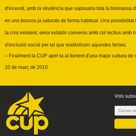
d'incendi, amb la virulència que suposaria tota la biomassa 
en uns boscos ja saturats de forma habitual. Una possibilitat
la crisi existent, seria establir convenis amb col·lectius amb r
d'exclusió social per tal que realitzéssin aquestes feines.
– Finalment la CUP apel·la al foment d'una major cultura de 
10 de març de 2010
Vols subsc