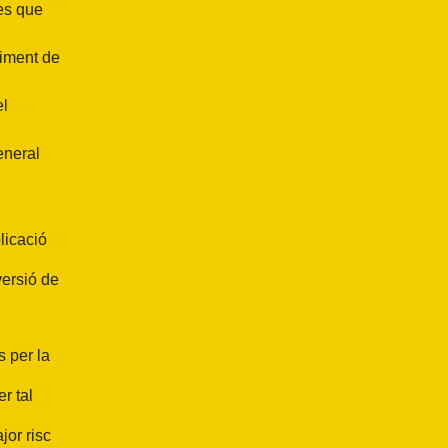
es que
niment de
el
eneral
licació
versió de
.
s per la
r tal
jor risc