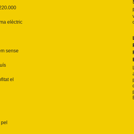
 220.000
ma elèctric
iem sense
luís
itat el
 pel