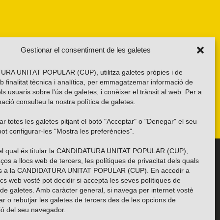
Gestionar el consentiment de les galetes
RA UNITAT POPULAR (CUP), utilitza galetes pròpies i de
b finalitat tècnica i analítica, per emmagatzemar informació de
els usuaris sobre l'ús de galetes, i conèixer el trànsit al web. Per a
ació consulteu la nostra
política de galetes
.
r totes les galetes pitjant el botó "Acceptar" o "Denegar" el seu
ot configurar-les "Mostra les preferències".
 del qual és titular la CANDIDATURA UNITAT POPULAR (CUP),
Troba’ns a les xarxes socials
ços a llocs web de tercers, les polítiques de privacitat dels quals
es a la CANDIDATURA UNITAT POPULAR (CUP). En accedir a
ocs web vostè pot decidir si accepta les seves polítiques de
i de galetes. Amb caràcter general, si navega per internet vostè
ar o rebutjar les galetes de tercers des de les opcions de
ió del seu navegador.