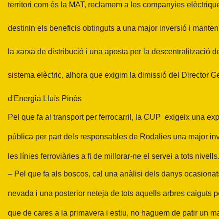
territori com és la MAT, reclamem a les companyies elèctriqu
destinin els beneficis obtinguts a una major inversió i mante
la xarxa de distribució i una aposta per la descentralització d
sistema elèctric, alhora que exigim la dimissió del Director G
d'Energia Lluís Pinós
Pel que fa al transport per ferrocarril, la CUP exigeix una exp
pública per part dels responsables de Rodalies una major in
les línies ferroviàries a fi de millorar-ne el servei a tots nivells
– Pel que fa als boscos, cal una anàlisi dels danys ocasionat
nevada i una posterior neteja de tots aquells arbres caiguts pe
que de cares a la primavera i estiu, no haguem de patir un ma