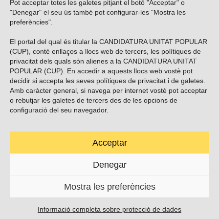
Pot acceptar totes les galetes pitjant el botó "Acceptar" o
Vols subscriure’t al nostre butlletí?
"Denegar" el seu ús també pot configurar-les "Mostra les
preferències".
El portal del qual és titular la CANDIDATURA UNITAT POPULAR
(CUP), conté enllaços a llocs web de tercers, les polítiques de
ENVIAR
privacitat dels quals són alienes a la CANDIDATURA UNITAT
POPULAR (CUP). En accedir a aquests llocs web vostè pot
decidir si accepta les seves polítiques de privacitat i de galetes.
Troba’ns a les xarxes socials
Amb caràcter general, si navega per internet vostè pot acceptar
o rebutjar les galetes de tercers des de les opcions de
configuració del seu navegador.
Acceptar
Carrer Casp 180 (baixos), Barcelona.
623495996
Denegar
contacte@cup.cat
Mostra les preferències
PROTECCIÓ DE DADES
POLÍTICA DE GALETES (EU)
Informació completa sobre protecció de dades