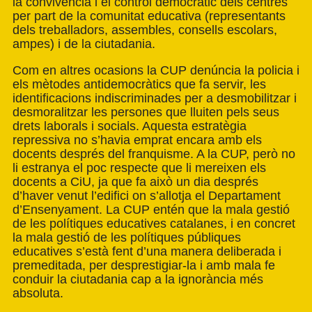
la convivència i el control democràtic dels centres
per part de la comunitat educativa (representants
dels treballadors, assembles, consells escolars,
ampes) i de la ciutadania.
Com en altres ocasions la CUP denúncia la policia i
els mètodes antidemocràtics que fa servir, les
identificacions indiscriminades per a desmobilitzar i
desmoralitzar les persones que lluiten pels seus
drets laborals i socials. Aquesta estratègia
repressiva no s’havia emprat encara amb els
docents després del franquisme. A la CUP, però no
li estranya el poc respecte que li mereixen els
docents a CiU, ja que fa això un dia després
d’haver venut l’edifici on s’allotja el Departament
d’Ensenyament. La CUP entén que la mala gestió
de les polítiques educatives catalanes, i en concret
la mala gestió de les polítiques públiques
educatives s’està fent d’una manera deliberada i
premeditada, per desprestigiar-la i amb mala fe
conduir la ciutadania cap a la ignorància més
absoluta.