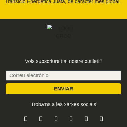
Transició Energètica Justa, de caràcter més global.
Vols subscriure’t al nostre butlletí?
ENVIAR
Troba’ns a les xarxes socials