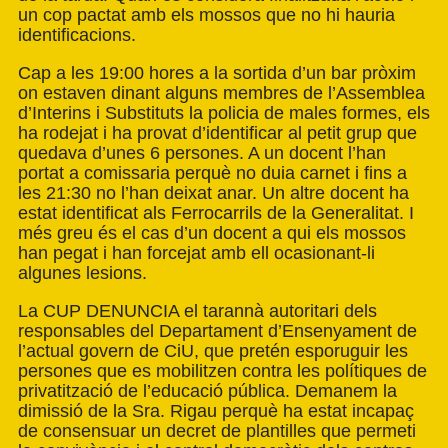
un cop pactat amb els mossos que no hi hauria
identificacions.
Cap a les 19:00 hores a la sortida d’un bar pròxim
on estaven dinant alguns membres de l’Assemblea
d’Interins i Substituts la policia de males formes, els
ha rodejat i ha provat d’identificar al petit grup que
quedava d’unes 6 persones. A un docent l’han
portat a comissaria perquè no duia carnet i fins a
les 21:30 no l’han deixat anar. Un altre docent ha
estat identificat als Ferrocarrils de la Generalitat. I
més greu és el cas d’un docent a qui els mossos
han pegat i han forcejat amb ell ocasionant-li
algunes lesions.
La CUP DENUNCIA el tarannà autoritari dels
responsables del Departament d’Ensenyament de
l’actual govern de CiU, que pretén esporuguir les
persones que es mobilitzen contra les polítiques de
privatització de l’educació pública. Demanem la
dimissió de la Sra. Rigau perquè ha estat incapaç
de consensuar un decret de plantilles que permeti