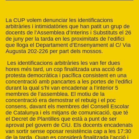
La CUP volem denunciar les identificacions
arbitràries i intimidatòries que han patit un grup de
docents de l’Assemblea d’Interins i Substituts el 26
de juny per la tarda en les proximitats de l’edifici
que lloga el Departament d’Ensenyament al C/ Via
Augusta 202-226 per part dels mossos.
Les identificacions arbitràries les van fer dues
hores més tard, un cop finalitzada una acció de
protesta democràtica i pacífica consistent en una
concentració amb pancartes a les portes de l’edifici
durant la qual s’hi van encadenar a l’interior 5
membres de l’assemblea. El motiu de la
concentració era demostrar el rebuig i el poc
consens, davant els membres del Consell Escolar
de Catalunya i els mitjans de comunicació, que té
el Decret de Plantilles que està a punt de ser
aprovat pel govern de CiU. Els docents encadenats
van sortir sense oposar resistència cap a les 17:30
de la tarda. Quan es considerà finalitzada l’acció i