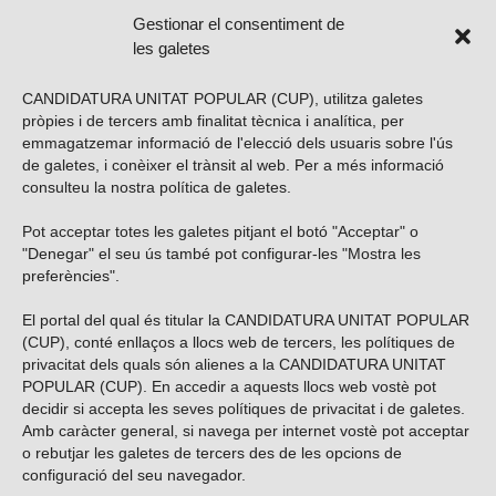
Gestionar el consentiment de
les galetes
CANDIDATURA UNITAT POPULAR (CUP), utilitza galetes
pròpies i de tercers amb finalitat tècnica i analítica, per
emmagatzemar informació de l'elecció dels usuaris sobre l'ús
de galetes, i conèixer el trànsit al web. Per a més informació
consulteu la nostra
política de galetes
.
Pot acceptar totes les galetes pitjant el botó "Acceptar" o
Vols subscriure’t al nostre butlletí?
"Denegar" el seu ús també pot configurar-les "Mostra les
preferències".
El portal del qual és titular la CANDIDATURA UNITAT POPULAR
(CUP), conté enllaços a llocs web de tercers, les polítiques de
ENVIAR
privacitat dels quals són alienes a la CANDIDATURA UNITAT
POPULAR (CUP). En accedir a aquests llocs web vostè pot
decidir si accepta les seves polítiques de privacitat i de galetes.
Troba’ns a les xarxes socials
Amb caràcter general, si navega per internet vostè pot acceptar
o rebutjar les galetes de tercers des de les opcions de
configuració del seu navegador.