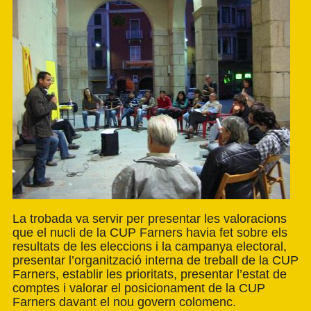
La trobada va servir per presentar les valoracions
que el nucli de la CUP Farners havia fet sobre els
resultats de les eleccions i la campanya electoral,
presentar l’organització interna de treball de la CUP
Farners, establir les prioritats, presentar l’estat de
comptes i valorar el posicionament de la CUP
Farners davant el nou govern colomenc.