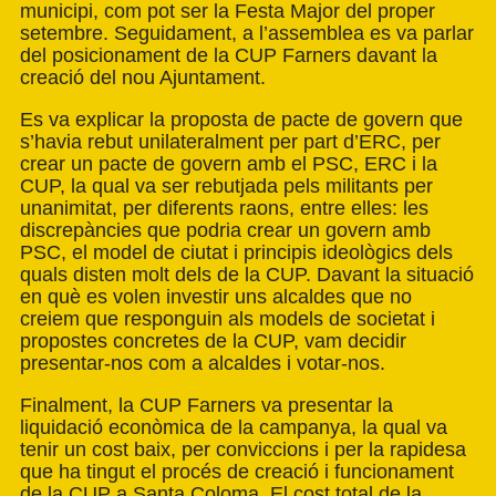
municipi, com pot ser la Festa Major del proper
setembre. Seguidament, a l’assemblea es va parlar
del posicionament de la CUP Farners davant la
creació del nou Ajuntament.
Es va explicar la proposta de pacte de govern que
s’havia rebut unilateralment per part d’ERC, per
crear un pacte de govern amb el PSC, ERC i la
CUP, la qual va ser rebutjada pels militants per
unanimitat, per diferents raons, entre elles: les
discrepàncies que podria crear un govern amb
PSC, el model de ciutat i principis ideològics dels
quals disten molt dels de la CUP. Davant la situació
en què es volen investir uns alcaldes que no
creiem que responguin als models de societat i
propostes concretes de la CUP, vam decidir
presentar-nos com a alcaldes i votar-nos.
Finalment, la CUP Farners va presentar la
liquidació econòmica de la campanya, la qual va
tenir un cost baix, per conviccions i per la rapidesa
que ha tingut el procés de creació i funcionament
de la CUP a Santa Coloma. El cost total de la