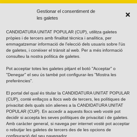
Gestionar el consentiment de
les galetes
CANDIDATURA UNITAT POPULAR (CUP), utilitza galetes
pròpies i de tercers amb finalitat tècnica i analítica, per
emmagatzemar informació de l'elecció dels usuaris sobre l'ús
de galetes, i conèixer el trànsit al web. Per a més informació
consulteu la nostra
política de galetes
.
Pot acceptar totes les galetes pitjant el botó "Acceptar" o
Vols subscriure’t al nostre butlletí?
"Denegar" el seu ús també pot configurar-les "Mostra les
preferències".
El portal del qual és titular la CANDIDATURA UNITAT POPULAR
(CUP), conté enllaços a llocs web de tercers, les polítiques de
ENVIAR
privacitat dels quals són alienes a la CANDIDATURA UNITAT
POPULAR (CUP). En accedir a aquests llocs web vostè pot
decidir si accepta les seves polítiques de privacitat i de galetes.
Troba’ns a les xarxes socials
Amb caràcter general, si navega per internet vostè pot acceptar
o rebutjar les galetes de tercers des de les opcions de
configuració del seu navegador.