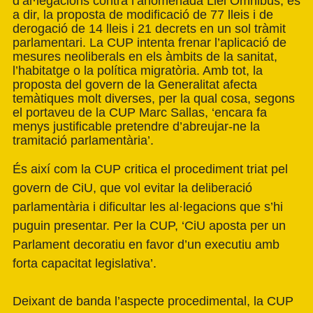
d’al·legacions contra l’anomenada Llei Òmnibus, és
a dir, la proposta de modificació de 77 lleis i de
derogació de 14 lleis i 21 decrets en un sol tràmit
parlamentari. La CUP intenta frenar l’aplicació de
mesures neoliberals en els àmbits de la sanitat,
l’habitatge o la política migratòria. Amb tot, la
proposta del govern de la Generalitat afecta
temàtiques molt diverses, per la qual cosa, segons
el portaveu de la CUP Marc Sallas, ‘encara fa
menys justificable pretendre d’abreujar-ne la
tramitació parlamentària’.
És així com la CUP critica el procediment triat pel
govern de CiU, que vol evitar la deliberació
parlamentària i dificultar les al·legacions que s’hi
puguin presentar. Per la CUP, ‘CiU aposta per un
Parlament decoratiu en favor d’un executiu amb
forta capacitat legislativa’.
Deixant de banda l’aspecte procedimental, la CUP