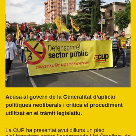
Acusa al govern de la Generalitat d’aplicar
polítiques neoliberals i critica el procediment
utilitzat en el tràmit legislatiu.
La
CUP
ha presentat avui dilluns un plec