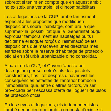
sobretot si tenim en compte que en aquest àmbit
no existeix una veritable llei d’incompatibilitats’.
Les al·legacions de la CUP també fan esment
especial a les propostes que modifiquen
disposicions sobre l’habitatge, com ara la que
suprimeix la possibilitat que la Generalitat pugui
expropiar temporalment els habitatges buits i
decidir-ne el lloguer forçós o l’eliminació de les
disposicions que marcaven unes directrius més
estrictes sobre la reserva d’habitatge de protecció
oficial en sòl urbà urbanitzable o no consolidat.
A parer de la CUP, el Govern ‘aposta per
desregular i per sotmetre’s als desitjos dels
constructors, fins i tot després d’haver vist les
conseqüències nefastes de l’anterior bombolla
immobiliària, que, entre d’altres factors, va ser
provocada per l’escassa oferta de lloguer i de pisos
de protecció oficial’.
En les seves al·legacions, els independentistes
també denuncien que amb la proposta d’exigir sis