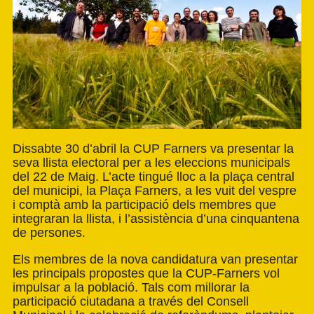
Dissabte 30 d’abril la
CUP Farners
va presentar la
seva llista electoral per a les eleccions municipals
del 22 de Maig. L’acte tingué lloc a la plaça central
del municipi, la Plaça Farners, a les vuit del vespre
i comptà amb la participació dels membres que
integraran la llista, i l’assistència d’una cinquantena
de persones.
Els membres de la nova candidatura van presentar
les principals propostes que la CUP-Farners vol
impulsar a la població. Tals com millorar la
participació ciutadana a través del Consell