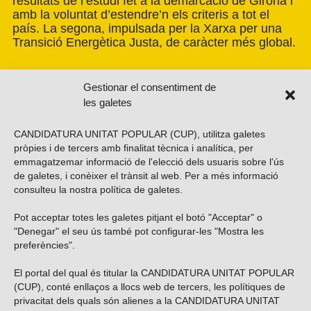
resultats de l’estudi fet a la demarcació de Girona i
amb la voluntat d’estendre’n els criteris a tot el
país. La segona, impulsada per la Xarxa per una
Transició Energètica Justa, de caràcter més global.
Gestionar el consentiment de
les galetes
CANDIDATURA UNITAT POPULAR (CUP), utilitza galetes
pròpies i de tercers amb finalitat tècnica i analítica, per
emmagatzemar informació de l'elecció dels usuaris sobre l'ús
de galetes, i conèixer el trànsit al web. Per a més informació
consulteu la nostra
política de galetes
.
Pot acceptar totes les galetes pitjant el botó "Acceptar" o
Vols subscriure’t al nostre butlletí?
"Denegar" el seu ús també pot configurar-les "Mostra les
preferències".
El portal del qual és titular la CANDIDATURA UNITAT POPULAR
(CUP), conté enllaços a llocs web de tercers, les polítiques de
ENVIAR
privacitat dels quals són alienes a la CANDIDATURA UNITAT