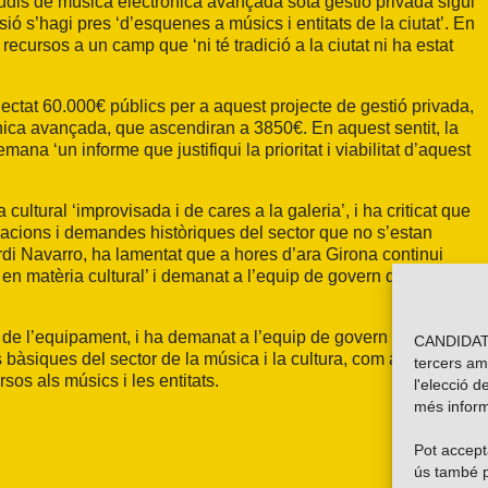
tudis de música electrònica avançada sota gestió privada sigui
sió s’hagi pres ‘d’esquenes a músics i entitats de la ciutat’. En
 recursos a un camp que ‘ni té tradició a la ciutat ni ha estat
jectat 60.000€ públics per a aquest projecte de gestió privada,
rònica avançada, que ascendiran a 3850€. En aquest sentit, la
na ‘un informe que justifiqui la prioritat i viabilitat d’aquest
ltural ‘improvisada i de cares a la galeria’, i ha criticat que
icacions i demandes històriques del sector que no s’estan
rdi Navarro, ha lamentat que a hores d’ara Girona continui
a en matèria cultural’ i demanat a l’equip de govern que
a de l’equipament, i ha demanat a l’equip de govern que
CANDIDATU
 bàsiques del sector de la música i la cultura, com ara una
tercers am
sos als músics i les entitats.
l'elecció d
més inform
Pot accepta
ús també p