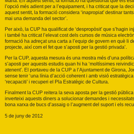
Marfà. En aquest sentit, la formació ha qüestionat que els es
l’opció més adient per a l’equipament, i ha criticat que la deci
aquest sentit, la formació considera ‘inapropiat’ destinar tants
mai una demanda del sector’.
Per això, la CUP ha qualificat de ‘despropòsit’ que s’hagin in
i també ha criticat l’elevat cost dels cursos de música elect
formació ha adreçat una carta a l’equip de govern en què li dema
projecte, així com el fet que s’aposti per la gestió privada’.
Per la CUP, aquesta mesura és una mostra més d’una política cu
s’aposti per aquests estudis quan hi ha ‘moltíssimes reivind
atenent’. El portaveu de la CUP a l’Ajuntament de Girona, Jo
sense tenir ‘una línia d’acció coherent i amb visió estratègic
‘recapaciti’ i recuperi el Pla Estratègic de Cultura.
Finalment la CUP reitera la seva aposta per la gestió públic
inverteixi aquests diners a solucionar demandes i necessitats
bona xarxa de bucs d’assaig o l’augment del suport i els recur
5 de juny de 2012