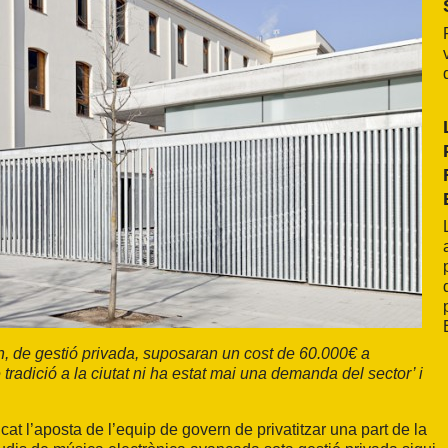
n, de gestió privada, suposaran un cost de 60.000€ a
radició a la ciutat ni ha estat mai una demanda del sector’ i
at l’aposta de l’equip de govern de privatitzar una part de la