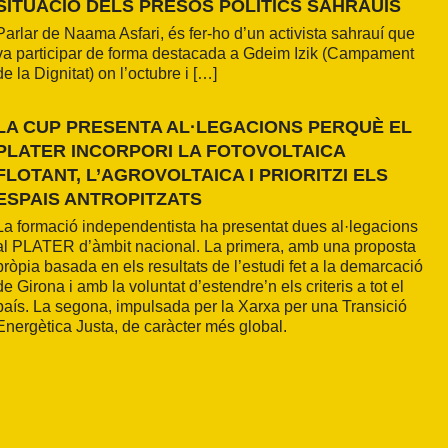
SITUACIÓ DELS PRESOS POLÍTICS SAHRAUÍS
Parlar de Naama Asfari, és fer-ho d’un activista sahrauí que
va participar de forma destacada a Gdeim Izik (Campament
de la Dignitat) on l’octubre i […]
LA CUP PRESENTA AL·LEGACIONS PERQUÈ EL
PLATER INCORPORI LA FOTOVOLTAICA
FLOTANT, L’AGROVOLTAICA I PRIORITZI ELS
ESPAIS ANTROPITZATS
La formació independentista ha presentat dues al·legacions
al PLATER d’àmbit nacional. La primera, amb una proposta
pròpia basada en els resultats de l’estudi fet a la demarcació
de Girona i amb la voluntat d’estendre’n els criteris a tot el
país. La segona, impulsada per la Xarxa per una Transició
Energètica Justa, de caràcter més global.