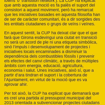
towns’ o ‘transition network’). La CUP ha explicat
que amb aquesta moció es fa palès el suport del
consistori a aquest moviment, però ha remarcat
que les iniciatives basades en aquesta filosofia han
de ser de caràcter comunitari, és a dir sorgides des
les entitats ciutadanes o grups de veïns i veïnes.
En aquest sentit, la CUP ha deixat clar que el que
farà que Girona esdevingui una ciutat en transició
no serà un acord de ple ni una etiqueta simbòlica,
sinó l’impuls i desenvolupament de projectes i
iniciatives locals encaminades a disminuir la
dependència dels combustibles fòssils i prevenir
els efectes del canvi climàtic, a través de múltiples
àmbits com energia, educació, agricultura,
economia i salut. Unes iniciatives, això sí, que a
partir d’ara tindran el suport i la cobertura de
l’Ajuntament, en virtut de la moció que es va
aprovar ahir.
Per tot això, la CUP ha explicat que demanarà que
es creï una partida al pressupost municipal del
2013 orientada a subvencionar projectes ciutadans