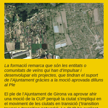
La formació remarca que són les entitats o
comunitats de veïns qui han d’impulsar i
desenvolupar els projectes, que tindran el suport
de l’Ajuntament gràcies a la moció aprovada dilluns
al Ple
El ple de l’Ajuntament de Girona va aprovar ahir
una moció de la CUP perquè la ciutat s’impliqui en
el moviment de les
ciutats en transició
(‘transition