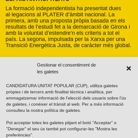
La formació independentista ha presentat dues
al·legacions al PLATER d’àmbit nacional. La
primera, amb una proposta pròpia basada en els
resultats de l’estudi fet a la demarcació de Girona i
amb la voluntat d’estendre’n els criteris a tot el
país. La segona, impulsada per la Xarxa per una
Transició Energètica Justa, de caràcter més global.
Gestionar el consentiment de
les galetes
CANDIDATURA UNITAT POPULAR (CUP), utilitza galetes
pròpies i de tercers amb finalitat tècnica i analítica, per
emmagatzemar informació de l'elecció dels usuaris sobre l'ús
de galetes, i conèixer el trànsit al web. Per a més informació
consulteu la nostra
política de galetes
.
Pot acceptar totes les galetes pitjant el botó "Acceptar" o
Vols subscriure’t al nostre butlletí?
"Denegar" el seu ús també pot configurar-les "Mostra les
preferències".