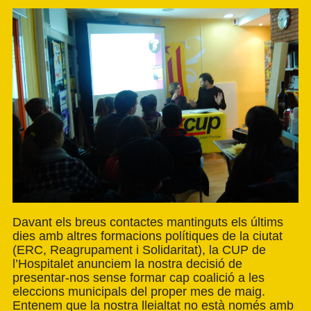
Davant els breus contactes mantinguts els últims
dies amb altres formacions polítiques de la ciutat
(ERC, Reagrupament i Solidaritat), la CUP de
l’Hospitalet anunciem la nostra decisió de
presentar-nos sense formar cap coalició a les
eleccions municipals del proper mes de maig.
Entenem que la nostra lleialtat no està només amb