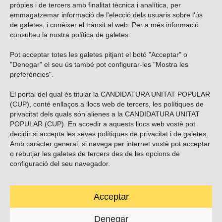
pròpies i de tercers amb finalitat tècnica i analítica, per
emmagatzemar informació de l'elecció dels usuaris sobre l'ús
de galetes, i conèixer el trànsit al web. Per a més informació
consulteu la nostra
política de galetes
.
Pot acceptar totes les galetes pitjant el botó "Acceptar" o
Vols subscriure’t al nostre butlletí?
"Denegar" el seu ús també pot configurar-les "Mostra les
preferències".
El portal del qual és titular la CANDIDATURA UNITAT POPULAR
(CUP), conté enllaços a llocs web de tercers, les polítiques de
ENVIAR
privacitat dels quals són alienes a la CANDIDATURA UNITAT
POPULAR (CUP). En accedir a aquests llocs web vostè pot
decidir si accepta les seves polítiques de privacitat i de galetes.
Troba’ns a les xarxes socials
Amb caràcter general, si navega per internet vostè pot acceptar
o rebutjar les galetes de tercers des de les opcions de
configuració del seu navegador.
Acceptar
Carrer Casp 180 (baixos), Barcelona.
623495996
Denegar