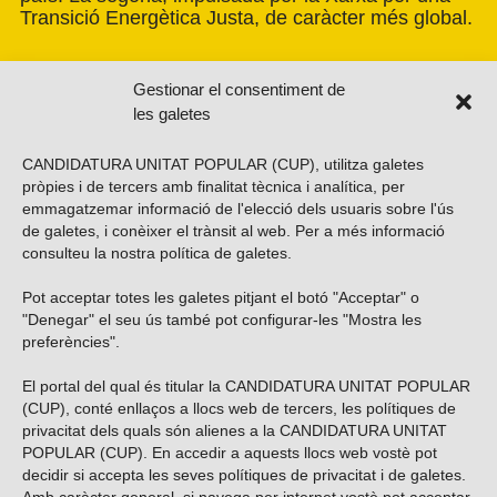
Transició Energètica Justa, de caràcter més global.
Gestionar el consentiment de
les galetes
CANDIDATURA UNITAT POPULAR (CUP), utilitza galetes
pròpies i de tercers amb finalitat tècnica i analítica, per
emmagatzemar informació de l'elecció dels usuaris sobre l'ús
de galetes, i conèixer el trànsit al web. Per a més informació
consulteu la nostra
política de galetes
.
Pot acceptar totes les galetes pitjant el botó "Acceptar" o
Vols subscriure’t al nostre butlletí?
"Denegar" el seu ús també pot configurar-les "Mostra les
preferències".
El portal del qual és titular la CANDIDATURA UNITAT POPULAR
(CUP), conté enllaços a llocs web de tercers, les polítiques de
ENVIAR
privacitat dels quals són alienes a la CANDIDATURA UNITAT
POPULAR (CUP). En accedir a aquests llocs web vostè pot
decidir si accepta les seves polítiques de privacitat i de galetes.
Troba’ns a les xarxes socials