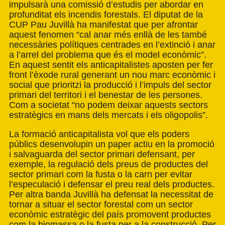
impulsarà una comissió d’estudis per abordar en
profunditat els incendis forestals. El diputat de la
CUP Pau Juvillà ha manifestat que per afrontar
aquest fenomen “cal anar més enllà de les també
necessàries polítiques centrades en l’extinció i anar
a l’arrel del problema que és el model econòmic”.
En aquest sentit els anticapitalistes aposten per fer
front l’èxode rural generant un nou marc econòmic i
social que prioritzi la producció i l’impuls del sector
primari del territori i el benestar de les persones.
Com a societat “no podem deixar aquests sectors
estratègics en mans dels mercats i els oligopolis”.
La formació anticapitalista vol que els poders
públics desenvolupin un paper actiu en la promoció
i salvaguarda del sector primari defensant, per
exemple, la regulació dels preus de productes del
sector primari com la fusta o la carn per evitar
l’especulació i defensar el preu real dels productes.
Per altra banda Juvillà ha defensat la necessitat de
tornar a situar el sector forestal com un sector
econòmic estratègic del país promovent productes
com la biomassa o la fusta per a la construcció. Per