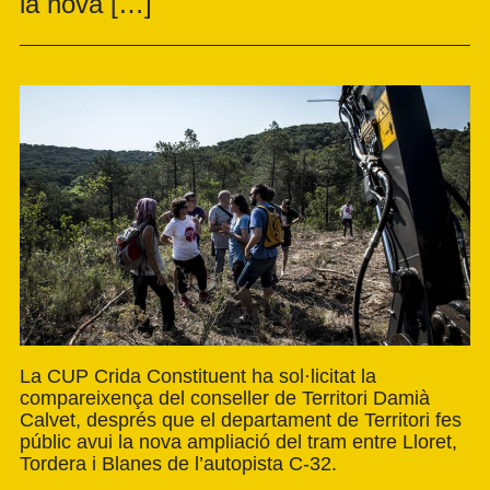
la nova […]
La CUP Crida Constituent ha sol·licitat la
compareixença del conseller de Territori Damià
Calvet, després que el departament de Territori fes
públic avui la nova ampliació del tram entre Lloret,
Tordera i Blanes de l’autopista C-32.