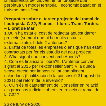
la insistència del Govern en un projecte que
perpètua un model territorial i econòmic basat en el
turisme massificat.
Preguntes sobre el tercer projecte del ramal de
l’autopista C-32, Blanes – Lloret. Tram: Tordera
– Lloret de Mar
1.Quin ha estat el cost de redactar aquest darrer
projecte (sumant que hi ha molts estudis
externalitzats). I dels 2 anteriors?
2. Llistat de totes les empreses o ens que han estat
contractats per fer els estudis del nou projecte.
3. S’ha signat nou conveni amb Abertis?
4. Com es financiarà l’obra?5. L’anterior conveni
signat al 2015 per l’exconseller Santi Vila queda
sense efecte per impossibilitat compliment
calendaris (finalització de la concessió 31 agost de
2021) pel retorn de la inversió?
6. Quin és el capteniment del Conseller en relació
als procesos judicials oberts en relació al ramal de
la C32?
26 de juny de 2020