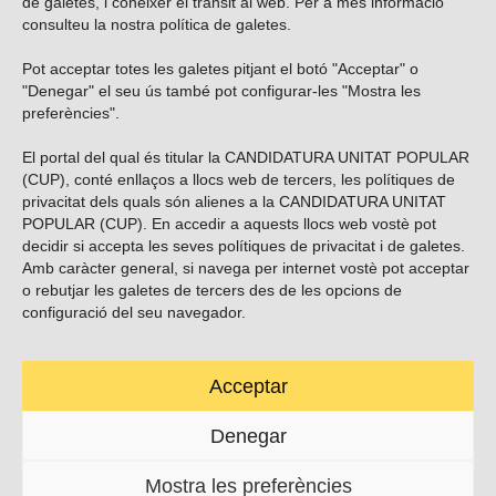
de galetes, i conèixer el trànsit al web. Per a més informació
consulteu la nostra
política de galetes
.
Pot acceptar totes les galetes pitjant el botó "Acceptar" o
Vols subscriure’t al nostre butlletí?
"Denegar" el seu ús també pot configurar-les "Mostra les
preferències".
El portal del qual és titular la CANDIDATURA UNITAT POPULAR
(CUP), conté enllaços a llocs web de tercers, les polítiques de
ENVIAR
privacitat dels quals són alienes a la CANDIDATURA UNITAT
POPULAR (CUP). En accedir a aquests llocs web vostè pot
decidir si accepta les seves polítiques de privacitat i de galetes.
Troba’ns a les xarxes socials
Amb caràcter general, si navega per internet vostè pot acceptar
o rebutjar les galetes de tercers des de les opcions de
configuració del seu navegador.
Acceptar
Carrer Casp 180 (baixos), Barcelona.
623495996
Denegar
contacte@cup.cat
Mostra les preferències