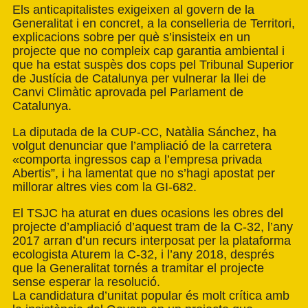
Els anticapitalistes exigeixen al govern de la
Generalitat i en concret, a la conselleria de Territori,
explicacions sobre per què s’insisteix en un
projecte que no compleix cap garantia ambiental i
que ha estat suspès dos cops pel Tribunal Superior
de Justícia de Catalunya per vulnerar la llei de
Canvi Climàtic aprovada pel Parlament de
Catalunya.
La diputada de la CUP-CC, Natàlia Sánchez, ha
volgut denunciar que l’ampliació de la carretera
«comporta ingressos cap a l’empresa privada
Abertis”, i ha lamentat que no s’hagi apostat per
millorar altres vies com la GI-682.
El TSJC ha aturat en dues ocasions les obres del
projecte d’ampliació d’aquest tram de la C-32, l’any
2017 arran d’un recurs interposat per la plataforma
ecologista Aturem la C-32, i l’any 2018, després
que la Generalitat tornés a tramitar el projecte
sense esperar la resolució.
La candidatura d’unitat popular és molt crítica amb