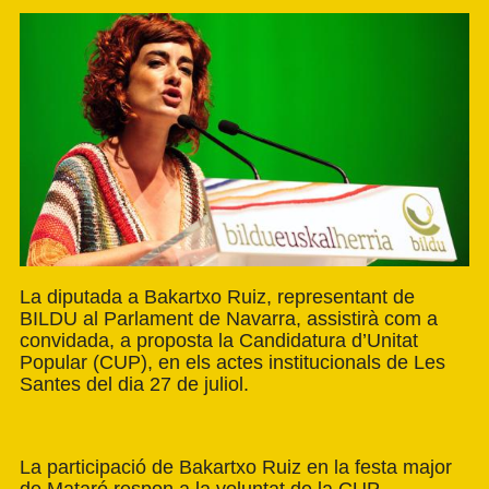
La diputada a Bakartxo Ruiz, representant de
BILDU al Parlament de Navarra, assistirà com a
convidada, a proposta la Candidatura d’Unitat
Popular (CUP), en els actes institucionals de Les
Santes del dia 27 de juliol.
La participació de Bakartxo Ruiz en la festa major
de Mataró respon a la voluntat de la CUP