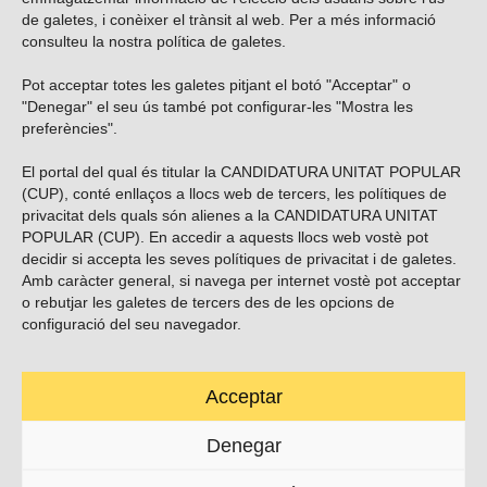
de galetes, i conèixer el trànsit al web. Per a més informació
consulteu la nostra
política de galetes
.
Pot acceptar totes les galetes pitjant el botó "Acceptar" o
Vols subscriure’t al nostre butlletí?
"Denegar" el seu ús també pot configurar-les "Mostra les
preferències".
El portal del qual és titular la CANDIDATURA UNITAT POPULAR
(CUP), conté enllaços a llocs web de tercers, les polítiques de
ENVIAR
privacitat dels quals són alienes a la CANDIDATURA UNITAT
POPULAR (CUP). En accedir a aquests llocs web vostè pot
decidir si accepta les seves polítiques de privacitat i de galetes.
Troba’ns a les xarxes socials
Amb caràcter general, si navega per internet vostè pot acceptar
o rebutjar les galetes de tercers des de les opcions de
configuració del seu navegador.
Acceptar
Carrer Casp 180 (baixos), Barcelona.
623495996
Denegar
contacte@cup.cat