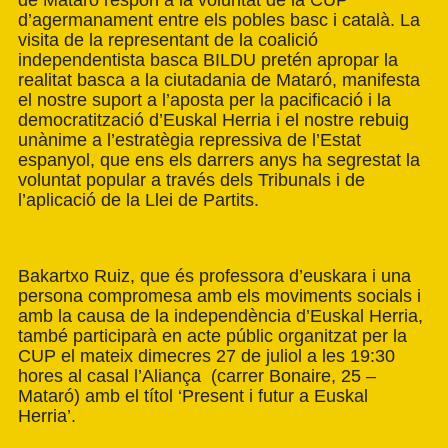
d’agermanament entre els pobles basc i català. La
visita de la representant de la coalició
independentista basca BILDU pretén apropar la
realitat basca a la ciutadania de Mataró, manifesta
el nostre suport a l’aposta per la pacificació i la
democratització d’Euskal Herria i el nostre rebuig
unànime a l’estratègia repressiva de l’Estat
espanyol, que ens els darrers anys ha segrestat la
voluntat popular a través dels Tribunals i de
l’aplicació de la Llei de Partits.
Bakartxo Ruiz, que és professora d’euskara i una
persona compromesa amb els moviments socials i
amb la causa de la independència d’Euskal Herria,
també participarà en acte públic organitzat per la
CUP el mateix dimecres 27 de juliol a les 19:30
hores al casal l’Aliança (carrer Bonaire, 25 –
Mataró) amb el títol ‘Present i futur a Euskal
Herria’.