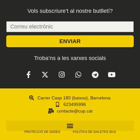
Vols subscriure’t al nostre butlletí?
ENVIAR
Troba’ns a les xarxes socials
Carrer Casp 180 (baixos), Barcelona.
623495996
contacte@cup.cat
PROTECCIÓ DE DADES
POLÍTICA DE GALETES (EU)