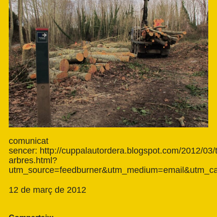
comunicat
sencer:
http://cuppalautordera.blogspot.com/2012/03/t
arbres.html?
utm_source=feedburner&utm_medium=email&utm_
12 de març de 2012