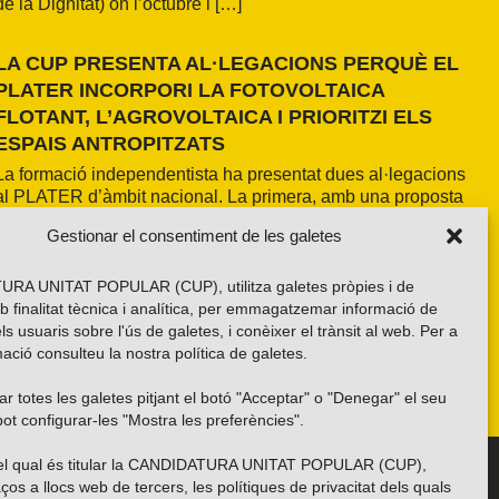
de la Dignitat) on l’octubre i […]
LA CUP PRESENTA AL·LEGACIONS PERQUÈ EL
PLATER INCORPORI LA FOTOVOLTAICA
FLOTANT, L’AGROVOLTAICA I PRIORITZI ELS
ESPAIS ANTROPITZATS
La formació independentista ha presentat dues al·legacions
al PLATER d’àmbit nacional. La primera, amb una proposta
pròpia basada en els resultats de l’estudi fet a la demarcació
Gestionar el consentiment de les galetes
de Girona i amb la voluntat d’estendre’n els criteris a tot el
país. La segona, impulsada per la Xarxa per una Transició
Energètica Justa, de caràcter més global.
RA UNITAT POPULAR (CUP), utilitza galetes pròpies i de
b finalitat tècnica i analítica, per emmagatzemar informació de
els usuaris sobre l'ús de galetes, i conèixer el trànsit al web. Per a
ació consulteu la nostra
política de galetes
.
r totes les galetes pitjant el botó "Acceptar" o "Denegar" el seu
ot configurar-les "Mostra les preferències".
 del qual és titular la CANDIDATURA UNITAT POPULAR (CUP),
Troba’ns a les xarxes socials
ços a llocs web de tercers, les polítiques de privacitat dels quals