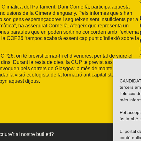
 Climàtica del Parlament, Dani Cornellà, participa aquesta
onclusions de la Cimera d’enguany. Pels informes que s’han
 “no son gens esperançadores i segueixen sent insuficients per a
imàtica”, ha assegurat Cornellà. Afegeix que representa un
s bones paraules que en poden sortir no concorden amb l’extrema
e la COP26 “tampoc acabarà essent cap punt d’inflexió sobre la
OP26, on té previst tornar-hi el divendres, per tal de viure el
ins. Durant la resta de dies, la CUP té previst assistir a tots
convoquen pels carrers de Glasgow, a més de mantenir reunions
ar la visió ecologista de la formació anticapitalista. Cornellà
CANDIDATU
rbyn aquest dijous.
tercers am
l'elecció d
més inform
Pot accepta
ús també p
El portal
riure’t al nostre butlletí?
conté enlla