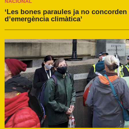
NACIONAL
‘Les bones paraules ja no concorden 
d’emergència climàtica’