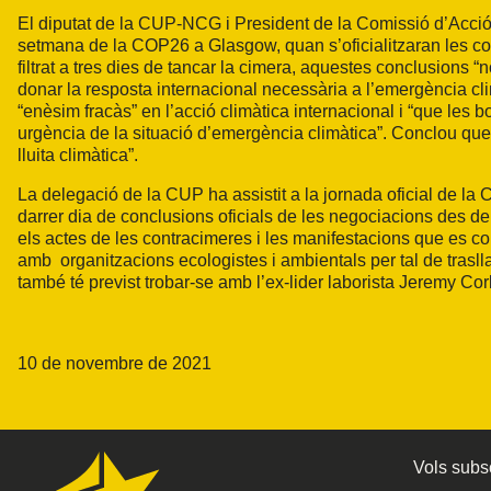
El diputat de la CUP-NCG i President de la Comissió d’Acció
setmana de la COP26 a Glasgow, quan s’oficialitzaran les c
filtrat a tres dies de tancar la cimera, aquestes conclusions
donar la resposta internacional necessària a l’emergència cl
“enèsim fracàs” en l’acció climàtica internacional i “que le
urgència de la situació d’emergència climàtica”. Conclou qu
lluita climàtica”.
La delegació de la CUP ha assistit a la jornada oficial de la C
darrer dia de conclusions oficials de les negociacions des de d
els actes de les contracimeres i les manifestacions que es 
amb organitzacions ecologistes i ambientals per tal de trasllad
també té previst trobar-se amb l’ex-lider laborista Jeremy Co
10 de novembre de 2021
Vols subsc