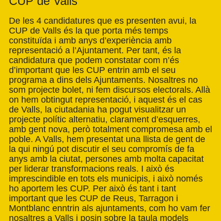
CUP de Valls
De les 4 candidatures que es presenten avui, la
CUP de Valls és la que porta més temps
constituïda i amb anys d’experiència amb
representació a l’Ajuntament. Per tant, és la
candidatura que podem constatar com n’és
d’important que les CUP entrin amb el seu
programa a dins dels Ajuntaments. Nosaltres no
som projecte bolet, ni fem discursos electorals. Allà
on hem obtingut representació, i aquest és el cas
de Valls, la ciutadania ha pogut visualitzar un
projecte polític alternatiu, clarament d’esquerres,
amb gent nova, però totalment compromesa amb el
poble. A Valls, hem presentat una llista de gent de
la qui ningú pot discutir el seu compromís de fa
anys amb la ciutat, persones amb molta capacitat
per liderar transformacions reals. I això és
imprescindible en tots els municipis, i això només
ho aportem les CUP. Per això és tant i tant
important que les CUP de Reus, Tarragon i
Montblanc enntrin als ajuntaments, com ho vam fer
nosaltres a Valls i posin sobre la taula models