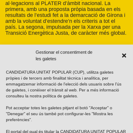
al·legacions al PLATER d’àmbit nacional. La
primera, amb una proposta pròpia basada en els
resultats de l’estudi fet a la demarcació de Girona i
amb la voluntat d’estendre’n els criteris a tot el
país. La segona, impulsada per la Xarxa per una
Transició Energètica Justa, de caràcter més global.
Gestionar el consentiment de
les galetes
CANDIDATURA UNITAT POPULAR (CUP), utilitza galetes
pròpies i de tercers amb finalitat tècnica i analítica, per
emmagatzemar informació de l'elecció dels usuaris sobre l'ús
de galetes, i conèixer el trànsit al web. Per a més informació
consulteu la nostra
política de galetes
.
Pot acceptar totes les galetes pitjant el botó "Acceptar" o
Vols subscriure’t al nostre butlletí?
"Denegar" el seu ús també pot configurar-les "Mostra les
preferències".
El portal del qual és titular la CANDIDATURA UNITAT POPULAR