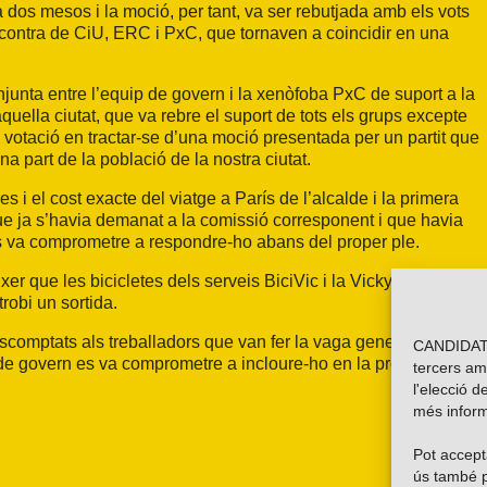
a dos mesos i la moció, per tant, va ser rebutjada amb els vots
 contra de CiU, ERC i PxC, que tornaven a coincidir en una
junta entre l’equip de govern i la xenòfoba PxC de suport a la
quella ciutat, que va rebre el suport de tots els grups excepte
 votació en tractar-se d’una moció presentada per un partit que
a part de la població de la nostra ciutat.
 i el cost exacte del viatge a París de l’alcalde i la primera
que ja s’havia demanat a la comissió corresponent i que havia
s va comprometre a respondre-ho abans del proper ple.
r que les bicicletes dels serveis BiciVic i la Vicky estan
robi un sortida.
comptats als treballadors que van fer la vaga general del
CANDIDATU
p de govern es va comprometre a incloure-ho en la propera
tercers am
l'elecció d
més inform
Pot accepta
ús també p