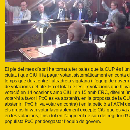
El ple del mes d’abril ha tornat a fer palès que la CUP és l’ún
ciutat, i que CiU li fa pagar votant sistemàticament en conta 
temps que dura entre l’ultradreta vigatana i l’equip de gove
de votacions del ple. En el total de les 17 votacions que hi va
votació en 14 ocasions amb CiU i en 15 amb ERC, diferint ún
votar-hi a favor i PxC es va abstenir), en la proposta de la 
abstenir i PxC hi va votar en contra) i en la petició a l’ACM d
els grups hi van votar favorablement excepte CiU que es va abs
en les votacions, fins i tot en l’augment de sou del regidor d’
populista PxC per desgastar l’equip de govern.