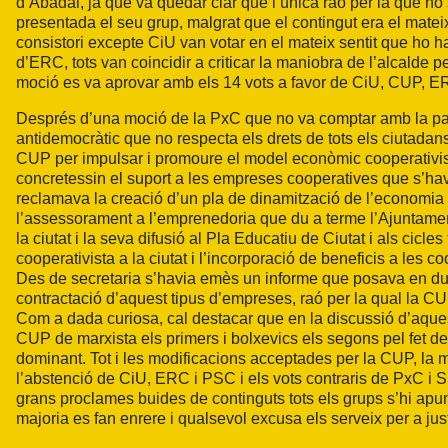
d’Abadal, ja que va quedar clar que l’única raó per la que no 
presentada el seu grup, malgrat que el contingut era el mateix
consistori excepte CiU van votar en el mateix sentit que ho ha
d’ERC, tots van coincidir a criticar la maniobra de l’alcalde per
moció es va aprovar amb els 14 vots a favor de CiU, CUP, ERC
Després d’una moció de la PxC que no va comptar amb la par
antidemocràtic que no respecta els drets de tots els ciutadan
CUP per impulsar i promoure el model econòmic cooperativis
concretessin el suport a les empreses cooperatives que s’hav
reclamava la creació d’un pla de dinamització de l’economia 
l’assessorament a l’emprenedoria que du a terme l’Ajuntament
la ciutat i la seva difusió al Pla Educatiu de Ciutat i als cicle
cooperativista a la ciutat i l’incorporació de beneficis a les
Des de secretaria s’havia emès un informe que posava en dubte
contractació d’aquest tipus d’empreses, raó per la qual la CUP
Com a dada curiosa, cal destacar que en la discussió d’aques
CUP de marxista els primers i bolxevics els segons pel fet d
dominant. Tot i les modificacions acceptades per la CUP, la 
l’abstenció de CiU, ERC i PSC i els vots contraris de PxC i S
grans proclames buides de continguts tots els grups s’hi apunt
majoria es fan enrere i qualsevol excusa els serveix per a jus