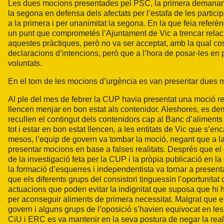
Les dues mocions presentades pel PSC, la primera demanant 
la segona en defensa dels afectats per l’estafa de les partic
a la primera i per unanimitat la segona. En la que feia referè
un punt que comprometés l’Ajuntament de Vic a trencar relaci
aquestes pràctiques, però no va ser acceptat, amb la qual co
declaracions d’intencions, però que a l’hora de posar-les en 
voluntats.
En el torn de les mocions d’urgència es van presentar dues
Al ple del mes de febrer la CUP havia presentat una moció re
llencen menjar en bon estat als contenidor. Aleshores, es d
recullen el contingut dels contenidors cap al Banc d’aliments i
tot i estar en bon estat llencen, a les entitats de Vic que s’
mesos, l’equip de govern va tombar la moció, negant que a l
presentar mocions en base a falses realitats. Després que el 
de la investigació feta per la CUP i la pròpia publicació en 
la formació d’esquerres i independentista va tornar a presenta
que els diferents grups del consistori tinguessin l’oportunitat 
actuacions que poden evitar la indignitat que suposa que hi 
per aconseguir aliments de primera necessitat. Malgrat que e
govern i alguns grups de l’oposició s’havien equivocat en le
CiU i ERC es va mantenir en la seva postura de negar la realitat