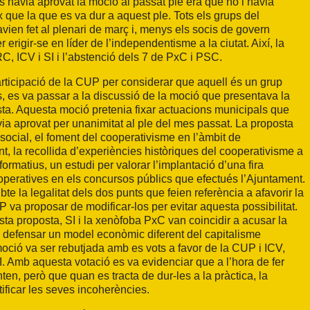
s’havia aprovat la moció al passat ple era que no l’havia
 que la que es va dur a aquest ple. Tots els grups del
vien fet al plenari de març i, menys els socis de govern
 erigir-se en líder de l’independentisme a la ciutat. Així, la
, ICV i SI i l’abstenció dels 7 de PxC i PSC.
ticipació de la CUP per considerar que aquell és un grup
s, es va passar a la discussió de la moció que presentava la
ta. Aquesta moció pretenia fixar actuacions municipals que
ia aprovat per unanimitat al ple del mes passat. La proposta
social, el foment del cooperativisme en l’àmbit de
, la recollida d’experiències històriques del cooperativisme a
s formatius, un estudi per valorar l’implantació d’una fira
 cooperatives en els concursos públics que efectués l’Ajuntament.
 la legalitat dels dos punts que feien referència a afavorir la
 va proposar de modificar-los per evitar aquesta possibilitat.
ta proposta, SI i la xenòfoba PxC van coincidir a acusar la
e defensar un model econòmic diferent del capitalisme
moció va ser rebutjada amb es vots a favor de la CUP i ICV,
I. Amb aquesta votació es va evidenciar que a l’hora de fer
en, però que quan es tracta de dur-les a la pràctica, la
tificar les seves incoherències.