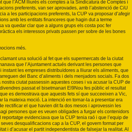
que l’ACM lliurés els comptes a la Sindicatura de Comptes i
ipacions preferents, van ser aprovades, amb l’abstenció de CiU
ncia a les participacions preferents, la CUP va proposar d’afegir
ons amb les entitats financeres que hagin dut a terme
sa va quedar clar que a alguns grups els costa poc fer
pràctica els interessos privats passen per sobre de les bones
 mocions més.
clamant una solució al fet que els supermercats de la ciutat
emanava que l’Ajuntament actués derivant les persones que
 instant les empreses distribuïdores a lliurar els aliments, que
encarreguen del Banc d’aliments i dels menjadors socials. Fa dos
a nostra ciutat passessin aquestes coses i va acusar la CUP de
divendres passat el bisetmanari El9Nou fes públic el resultat
la que es demostrava que aquests fets sí que succeeixen a Vic,
r la mateixa moció. La intenció en tornar-la a presentar era
de rectificar el que havien dit fa dos mesos i aprovessin les
hagi persones que es veuen obligades a furgar els contenidors
l reportatge evidenciava que la CUP tenia raó i que l’equip de
s seves desqualificacions cap a la CUP, el govern format per
 i d’acusar el partit independentista de falsejar la realitat. Al