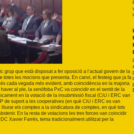
ic grup que està disposat a fer oposició a l‘actual govern de la
de totes les mocions que presenta. En canvi, el festeig que ja fa
rn és cada vegada més evident, amb coincidència en la majoria
 haver al ple, la xenòfoba PxC va coincidir en el sentit de la
icament en la votació de la insubmissió fiscal (CiU i ERC van
CUP de suport a les cooperatives (en què CiU i ERC es van
e lliurar els comptes a la sindicatura de comptes, en què tots
tenir. En la resta de votacions les tres forces van coincidir
UDC Xavier Farrés, tema tradicionalment utilitzat per la