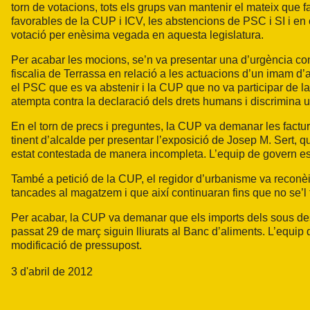
torn de votacions, tots els grups van mantenir el mateix que f
favorables de la CUP i ICV, les abstencions de PSC i SI i en
votació per enèsima vegada en aquesta legislatura.
Per acabar les mocions, se’n va presentar una d’urgència con
fiscalia de Terrassa en relació a les actuacions d’un imam d’a
el PSC que es va abstenir i la CUP que no va participar de la
atempta contra la declaració dels drets humans i discrimina un
En el torn de precs i preguntes, la CUP va demanar les factures
tinent d’alcalde per presentar l’exposició de Josep M. Sert, 
estat contestada de manera incompleta. L’equip de govern e
També a petició de la CUP, el regidor d’urbanisme va reconèixe
tancades al magatzem i que així continuaran fins que no se’l t
Per acabar, la CUP va demanar que els imports dels sous des
passat 29 de març siguin lliurats al Banc d’aliments. L’equi
modificació de pressupost.
3 d'abril de 2012