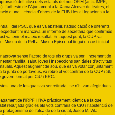
’aprovació definitiva dels estatuts del nou OFIM (antic IMPE,
, l’adhesió de l’Ajuntament a la Xarxa Alcover de teatres, el
ació d’una llicència d’obres de la FUB i les al·legacions a la
tra, i del PSC, que es va abstenir, l’adjudicació de diferents
l’expedient hi mancava un informe de secretaria que confirmés
ost va tenir el mateix resultat. En aquest punt, la CUP va
del Museu de la Pell al Museu Episcopal tingui un cost inicial
er aprovat sense l’acord de tots els grups va ser l’increment de
tar, família, salut, joves i inspeccions sanitàries d’activitats
ensuals. Aquest augment de sou, que es va votar conjuntament
 la junta de portaveus, va rebre el vot contrari de la CUP i SI,
de govern format per CiU i ERC.
tes, una de les quals va ser retirada i se n’hi van afegir dues
agament de l’IRPF i l’IVA pràcticament idèntica a la que
tat rebutjada gràcies als vots contraris de CiU i l’abstenció de
protagonisme de l’alcalde de la ciutat, Josep M. Vila