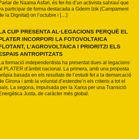
Parlar de Naama Asfari, és fer-ho d’un activista sahrauí que
va participar de forma destacada a Gdeim Izik (Campament
de la Dignitat) on l’octubre i […]
LA CUP PRESENTA AL·LEGACIONS PERQUÈ EL
PLATER INCORPORI LA FOTOVOLTAICA
FLOTANT, L’AGROVOLTAICA I PRIORITZI ELS
ESPAIS ANTROPITZATS
La formació independentista ha presentat dues al·legacions
al PLATER d’àmbit nacional. La primera, amb una proposta
pròpia basada en els resultats de l’estudi fet a la demarcació
de Girona i amb la voluntat d’estendre’n els criteris a tot el
país. La segona, impulsada per la Xarxa per una Transició
Energètica Justa, de caràcter més global.