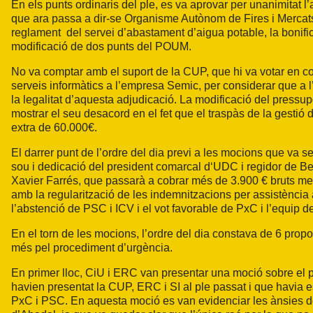
En els punts ordinaris del ple, es va aprovar per unanimitat l
que ara passa a dir-se Organisme Autònom de Fires i Mercats)
reglament del servei d’abastament d’aigua potable, la bonific
modificació de dos punts del POUM.
No va comptar amb el suport de la CUP, que hi va votar en con
serveis informàtics a l’empresa Semic, per considerar que a 
la legalitat d’aquesta adjudicació. La modificació del pressup
mostrar el seu desacord en el fet que el traspàs de la gestió 
extra de 60.000€.
El darrer punt de l’ordre del dia previ a les mocions que va s
sou i dedicació del president comarcal d‘UDC i regidor de Benes
Xavier Farrés, que passarà a cobrar més de 3.900 € bruts m
amb la regularització de les indemnitzacions per assistència a
l’abstenció de PSC i ICV i el vot favorable de PxC i l’equip 
En el torn de les mocions, l’ordre del dia constava de 6 propos
més pel procediment d’urgència.
En primer lloc, CiU i ERC van presentar una moció sobre el p
havien presentat la CUP, ERC i SI al ple passat i que havia es
PxC i PSC. En aquesta moció es van evidenciar les ànsies de 