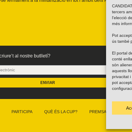
e fermament a la militarització en tot l’àmbit dels Països
CANDIDATU
tercers am
l'elecció d
més inform
Pot accepta
ús també p
El portal
riure’t al nostre butlletí?
conté enlla
són alien
aquests ll
privacitat 
pot accept
ENVIAR
configurac
Ac
PARTICIPA
QUÈ ÉS LA CUP?
PREMSA
CAMP