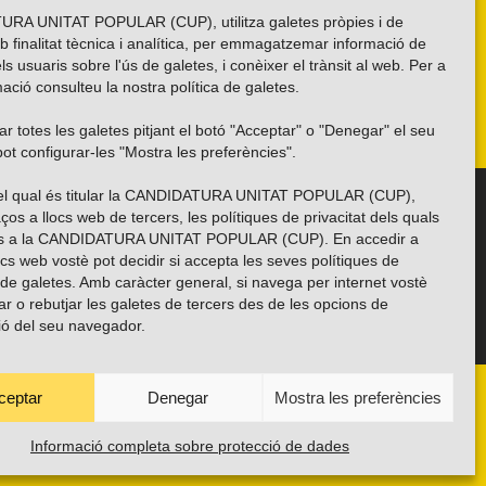
RA UNITAT POPULAR (CUP), utilitza galetes pròpies i de
b finalitat tècnica i analítica, per emmagatzemar informació de
els usuaris sobre l'ús de galetes, i conèixer el trànsit al web. Per a
ació consulteu la nostra
política de galetes
.
r totes les galetes pitjant el botó "Acceptar" o "Denegar" el seu
ot configurar-les "Mostra les preferències".
 del qual és titular la CANDIDATURA UNITAT POPULAR (CUP),
Troba’ns a les xarxes socials
ços a llocs web de tercers, les polítiques de privacitat dels quals
es a la CANDIDATURA UNITAT POPULAR (CUP). En accedir a
ocs web vostè pot decidir si accepta les seves polítiques de
i de galetes. Amb caràcter general, si navega per internet vostè
ar o rebutjar les galetes de tercers des de les opcions de
ió del seu navegador.
ceptar
Denegar
Mostra les preferències
ANYES
TRANSPARÈNCIA
CONTACTE
PROTECCIÓ DE DADES
POLÍTICA DE GALETES (EU)
Informació completa sobre protecció de dades