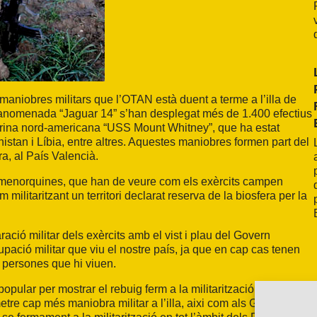
 maniobres militars que l’OTAN està duent a terme a l’illa de
 anomenada “Jaguar 14” s’han desplegat més de 1.400 efectius
a marina nord-americana “USS Mount Whitney”, que ha estat
nistan i Líbia, entre altres. Aquestes maniobres formen part del
, al País Valencià.
i menorquines, que han de veure com els exèrcits campen
ilitaritzant un territori declarat reserva de la biosfera per la
ió militar dels exèrcits amb el vist i plau del Govern
ació militar que viu el nostre país, ja que en cap cas tenen
es persones que hi viuen.
pular per mostrar el rebuig ferm a la militarització del territori,
etre cap més maniobra militar a l’illa, aixi com als Governs