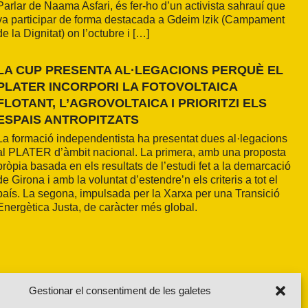
Parlar de Naama Asfari, és fer-ho d’un activista sahrauí que
va participar de forma destacada a Gdeim Izik (Campament
de la Dignitat) on l’octubre i […]
LA CUP PRESENTA AL·LEGACIONS PERQUÈ EL
PLATER INCORPORI LA FOTOVOLTAICA
FLOTANT, L’AGROVOLTAICA I PRIORITZI ELS
ESPAIS ANTROPITZATS
La formació independentista ha presentat dues al·legacions
al PLATER d’àmbit nacional. La primera, amb una proposta
pròpia basada en els resultats de l’estudi fet a la demarcació
de Girona i amb la voluntat d’estendre’n els criteris a tot el
país. La segona, impulsada per la Xarxa per una Transició
Energètica Justa, de caràcter més global.
Gestionar el consentiment de les galetes