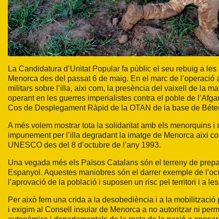
La Candidatura d’Unitat Popular fa públic el seu rebuig a les
Menorca des del passat 6 de maig. En el marc de l’operació
militars sobre l’illa, aixi com, la presència del vaixell de l
operant en les guerres imperialistes contra el poble de l’Afga
Cos de Desplegament Ràpid de la OTAN de la base de Bétera
A més volem mostrar tota la solidaritat amb els menorquins 
impunement per l’illa degradant la imatge de Menorca aixi com m
UNESCO des del 8 d’octubre de l’any 1993.
Una vegada més els Països Catalans són el terreny de preparac
Espanyol. Aquestes maniobres són el darrer exemple de l’ocup
l’aprovació de la població i suposen un risc pel territori i a l
Per això fem una crida a la desobediència i a la mobilització po
i exigim al Consell insular de Menorca a no autoritzar ni perm