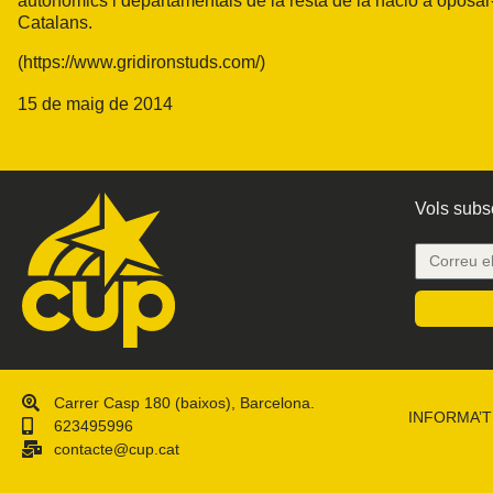
autonòmics i departamentals de la resta de la nació a oposar-s
Catalans.
(
https://www.gridironstuds.com/
)
15 de maig de 2014
Vols subsc
Carrer Casp 180 (baixos), Barcelona.
INFORMA’T
623495996
contacte@cup.cat