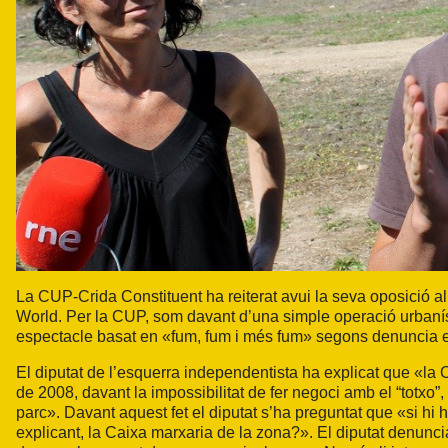
La CUP-Crida Constituent ha reiterat avui la seva oposició a
World. Per la CUP, som davant d’una simple operació urbanísti
espectacle basat en «fum, fum i més fum» segons denuncia el
El diputat de l’esquerra independentista ha explicat que «la C
de 2008, davant la impossibilitat de fer negoci amb el “totxo”,
parc». Davant aquest fet el diputat s’ha preguntat que «si h
explicant, la Caixa marxaria de la zona?». El diputat denunc