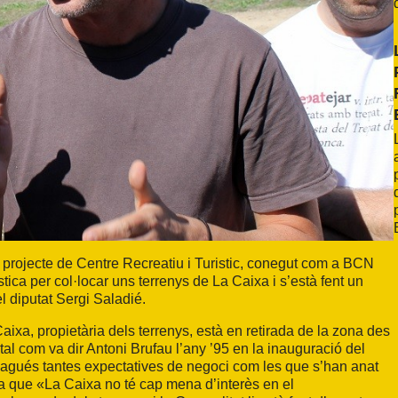
l projecte de Centre Recreatiu i Turistic, conegut com a BCN
ca per col·locar uns terrenys de La Caixa i s’està fent un
 diputat Sergi Saladié.
aixa, propietària dels terrenys, està en retirada de la zona des
 tal com va dir Antoni Brufau l’any ’95 en la inauguració del
i hagués tantes expectatives de negoci com les que s’han anat
ia que «La Caixa no té cap mena d’interès en el