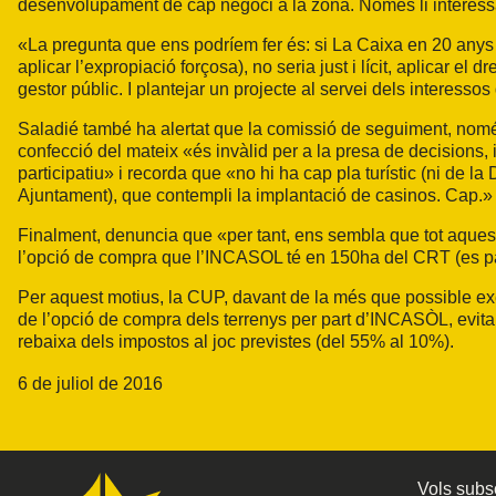
desenvolupament de cap negoci a la zona. Només li interessa l
«La pregunta que ens podríem fer és: si La Caixa en 20 anys 
aplicar l’expropiació forçosa), no seria just i lícit, aplicar el dr
gestor públic. I plantejar un projecte al servei dels interessos d
Saladié també ha alertat que la comissió de seguiment, només
confecció del mateix «és invàlid per a la presa de decisions,
participatiu» i recorda que «no hi ha cap pla turístic (ni de la
Ajuntament), que contempli la implantació de casinos. Cap.»
Finalment, denuncia que «per tant, ens sembla que tot aquest 
l’opció de compra que l’INCASOL té en 150ha del CRT (es p
Per aquest motius, la CUP, davant de la més que possible ex
de l’opció de compra dels terrenys per part d’INCASÒL, evitar l
rebaixa dels impostos al joc previstes (del 55% al 10%).
6 de juliol de 2016
Vols subsc