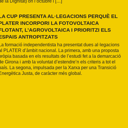
de la Dignitat) on l’octubre i […]
LA CUP PRESENTA AL·LEGACIONS PERQUÈ EL
PLATER INCORPORI LA FOTOVOLTAICA
FLOTANT, L’AGROVOLTAICA I PRIORITZI ELS
ESPAIS ANTROPITZATS
La formació independentista ha presentat dues al·legacions
al PLATER d’àmbit nacional. La primera, amb una proposta
pròpia basada en els resultats de l’estudi fet a la demarcació
de Girona i amb la voluntat d’estendre’n els criteris a tot el
país. La segona, impulsada per la Xarxa per una Transició
Energètica Justa, de caràcter més global.