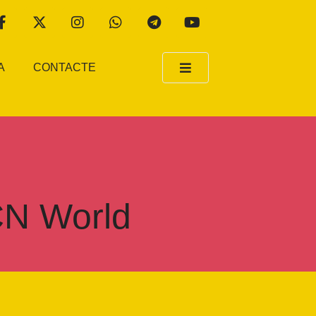
A
CONTACTE
CN World