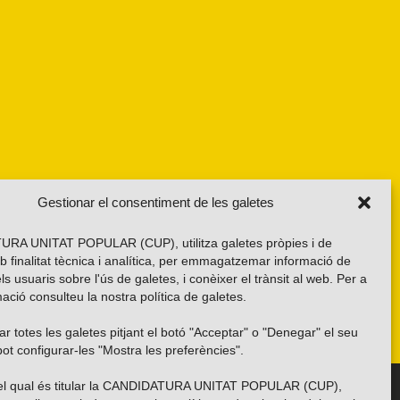
Gestionar el consentiment de les galetes
RA UNITAT POPULAR (CUP), utilitza galetes pròpies i de
b finalitat tècnica i analítica, per emmagatzemar informació de
els usuaris sobre l'ús de galetes, i conèixer el trànsit al web. Per a
ació consulteu la nostra
política de galetes
.
r totes les galetes pitjant el botó "Acceptar" o "Denegar" el seu
ot configurar-les "Mostra les preferències".
 del qual és titular la CANDIDATURA UNITAT POPULAR (CUP),
Troba’ns a les xarxes socials