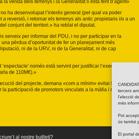
a venda dels terrenys i la Generalitat li està fent d’agent»
no ha desenvolupat l’interès general (pel qual va poder
et a reversió, i retornar els terrenys als antic propietaris i/o a un
el conjunt del territori.» ha reblat el diputat.
 serveix per informar del PDU, i no per participar en la
 i una pèrdua d’oportunitat de fer un planejament més
 Diputació, ni de la URV, ni de la Generalitat, ni de cap
‘espectacle’ només està servint per justificar l’execució de
arla de 110M€).»
ecució del projecte, demana «com a mínim» evitar l’execució
CANDIDATU
a participació de promotors vinculats a la màfia i revertir la
tercers am
l'elecció d
més inform
Pot accepta
ús també p
El portal
riure’t al nostre butlletí?