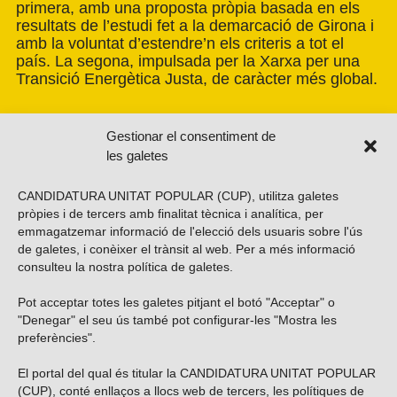
primera, amb una proposta pròpia basada en els
resultats de l’estudi fet a la demarcació de Girona i
amb la voluntat d’estendre’n els criteris a tot el
país. La segona, impulsada per la Xarxa per una
Transició Energètica Justa, de caràcter més global.
Gestionar el consentiment de
les galetes
CANDIDATURA UNITAT POPULAR (CUP), utilitza galetes
pròpies i de tercers amb finalitat tècnica i analítica, per
emmagatzemar informació de l'elecció dels usuaris sobre l'ús
de galetes, i conèixer el trànsit al web. Per a més informació
consulteu la nostra
política de galetes
.
Pot acceptar totes les galetes pitjant el botó "Acceptar" o
Vols subscriure’t al nostre butlletí?
"Denegar" el seu ús també pot configurar-les "Mostra les
preferències".
El portal del qual és titular la CANDIDATURA UNITAT POPULAR
(CUP), conté enllaços a llocs web de tercers, les polítiques de