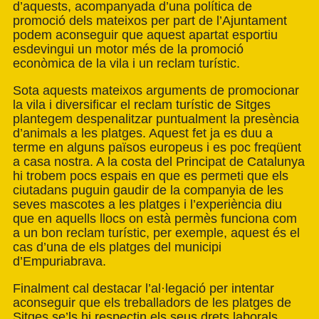
d’aquests, acompanyada d’una política de
promoció dels mateixos per part de l’Ajuntament
podem aconseguir que aquest apartat esportiu
esdevingui un motor més de la promoció
econòmica de la vila i un reclam turístic.
Sota aquests mateixos arguments de promocionar
la vila i diversificar el reclam turístic de Sitges
plantegem despenalitzar puntualment la presència
d’animals a les platges. Aquest fet ja es duu a
terme en alguns països europeus i es poc freqüent
a casa nostra. A la costa del Principat de Catalunya
hi trobem pocs espais en que es permeti que els
ciutadans puguin gaudir de la companyia de les
seves mascotes a les platges i l’experiència diu
que en aquells llocs on està permès funciona com
a un bon reclam turístic, per exemple, aquest és el
cas d’una de els platges del municipi
d’Empuriabrava.
Finalment cal destacar l’al·legació per intentar
aconseguir que els treballadors de les platges de
Sitges se’ls hi respectin els seus drets laborals.