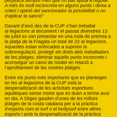
perjudica sempre més que no pas ajuda a regular.
A més és molt inconcreta en alguns punts i deixa a
criteri i opinió del sancionador la possibilitat o no
d’aplicar la sanció”
Davant d’això des de la CUP s’han treballat
al·legacions al document i el passat divendres 13
de juliol es van presentar en una roda de premsa a
la platja de la Fragata un total de 22 al·legacions.
Aquestes estan enfocades a suprimir la
sobreregulació, protegir els drets dels treballadors
de les platges, eliminar aquells punts inconcrets i
aconseguir un canvi de model en relació a
l’aprofitament de les nostres platges.
Entre els punts més importants que es plantegen
en les al·legacions de la CUP està la
despenalització de les activitats esportives
aquàtiques sense motor que es duen a terme avui
en dia. A Sitges gaudim d’unes de les millors
platges de la costa catalana per a la pràctica
d’esports com el surf o el bodysurf entre altres
esports i amb la despenalització de la pràctica