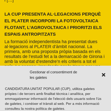
i […]
LA CUP PRESENTA AL·LEGACIONS PERQUÈ
EL PLATER INCORPORI LA FOTOVOLTAICA
FLOTANT, L’AGROVOLTAICA I PRIORITZI ELS
ESPAIS ANTROPITZATS
La formació independentista ha presentat dues
al·legacions al PLATER d’àmbit nacional. La
primera, amb una proposta pròpia basada en els
resultats de l’estudi fet a la demarcació de Girona i
amb la voluntat d’estendre’n els criteris a tot el
país. La segona, impulsada per la Xarxa per una
Transició Energètica Justa, de caràcter més global.
Gestionar el consentiment de
les galetes
CANDIDATURA UNITAT POPULAR (CUP), utilitza galetes
pròpies i de tercers amb finalitat tècnica i analítica, per
emmagatzemar informació de l'elecció dels usuaris sobre l'ús
de galetes, i conèixer el trànsit al web. Per a més informació
consulteu la nostra
política de galetes
.