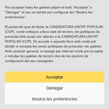
Pot acceptar totes les galetes pitjant el botó "Acceptar" o
Vols subscriure’t al nostre butlletí?
"Denegar" el seu ús també pot configurar-les "Mostra les
preferències".
El portal del qual és titular la CANDIDATURA UNITAT POPULAR
(CUP), conté enllaços a llocs web de tercers, les polítiques de
ENVIAR
privacitat dels quals són alienes a la CANDIDATURA UNITAT
POPULAR (CUP). En accedir a aquests llocs web vostè pot
decidir si accepta les seves polítiques de privacitat i de galetes.
Troba’ns a les xarxes socials
Amb caràcter general, si navega per internet vostè pot acceptar
o rebutjar les galetes de tercers des de les opcions de
configuració del seu navegador.
Acceptar
Carrer Casp 180 (baixos), Barcelona.
623495996
Denegar
contacte@cup.cat
Mostra les preferències
PROTECCIÓ DE DADES
POLÍTICA DE GALETES (EU)