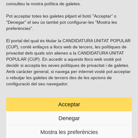
consulteu la nostra
política de galetes
.
Pot acceptar totes les galetes pitjant el botó "Acceptar" o
Vols subscriure’t al nostre butlletí?
"Denegar" el seu ús també pot configurar-les "Mostra les
preferències".
El portal del qual és titular la CANDIDATURA UNITAT POPULAR
(CUP), conté enllaços a llocs web de tercers, les polítiques de
ENVIAR
privacitat dels quals són alienes a la CANDIDATURA UNITAT
POPULAR (CUP). En accedir a aquests llocs web vostè pot
decidir si accepta les seves polítiques de privacitat i de galetes.
Troba’ns a les xarxes socials
Amb caràcter general, si navega per internet vostè pot acceptar
o rebutjar les galetes de tercers des de les opcions de
configuració del seu navegador.
Acceptar
Carrer Casp 180 (baixos), Barcelona.
623495996
Denegar
contacte@cup.cat
Mostra les preferències