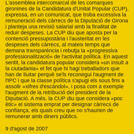
L'assemblea intercomarcal de les comarques
gironines de la Candidatura d'Unitat Popular (CUP),
expressa, en un comunicat, que troba excessiva la
remuneració dels càrrecs de la Diputació de Girona
i planteja una revisió salarial amb la finalitat de
reduir despeses. La CUP diu que aposta per la
contenció pressupostària i l'austeritat en les
despeses dels càrrecs, al mateix temps que
demana transparència i rebutja la «progressiva
professionalització» de l'activitat política. En aquest
sentit, la candidatura popular considera «un insult a
la ciutadania» el fet que hi hagi treballadors que
han de lluitar perquè se'ls reconegui l'augment de
l'IPC i que la classe política s'apugi els sous fins a
assolir «xifres d'escàndol», i posa com a exemple
l'augment de la retribució del president de la
Diputació. A més, la CUP diu que considera «poc
ètic» el sistema emprat per designar càrrecs de
confiança, els quals creu que no s'haurien de
remunerar amb diners públics.
9 d'agost de 2007