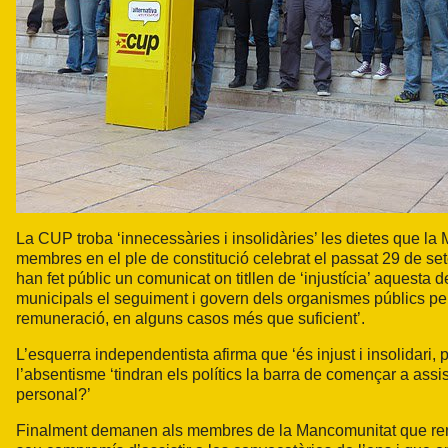
La CUP troba ‘innecessàries i insolidàries’ les dietes que la
membres en el
ple de constitució
celebrat el passat 29 de se
han fet públic un comunicat on titllen de ‘injustícia’ aquesta 
municipals el seguiment i govern dels organismes públics pels
remuneració, en alguns casos més que suficient’.
L’esquerra independentista afirma que ‘és injust i insolidari,
l’absentisme ‘tindran els polítics la barra de començar a assi
personal?’
Finalment demanen als membres de la Mancomunitat que renu