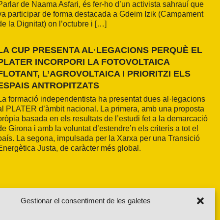
Parlar de Naama Asfari, és fer-ho d’un activista sahrauí que
va participar de forma destacada a Gdeim Izik (Campament
de la Dignitat) on l’octubre i […]
LA CUP PRESENTA AL·LEGACIONS PERQUÈ EL
PLATER INCORPORI LA FOTOVOLTAICA
FLOTANT, L’AGROVOLTAICA I PRIORITZI ELS
ESPAIS ANTROPITZATS
La formació independentista ha presentat dues al·legacions
al PLATER d’àmbit nacional. La primera, amb una proposta
pròpia basada en els resultats de l’estudi fet a la demarcació
de Girona i amb la voluntat d’estendre’n els criteris a tot el
país. La segona, impulsada per la Xarxa per una Transició
Energètica Justa, de caràcter més global.
Gestionar el consentiment de les galetes