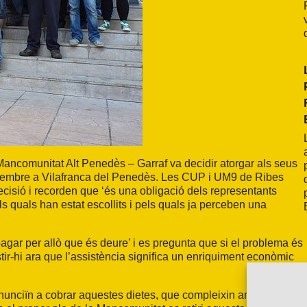
Mancomunitat Alt Penedès – Garraf
va decidir atorgar als seus
tembre a Vilafranca del Penedès. Les
CUP
i
UM9
de Ribes
decisió i recorden que ‘és una obligació dels representants
 quals han estat escollits i pels quals ja perceben una
 pagar per allò que és deure’ i es pregunta que si el problema és
stir-hi ara que l’assistència significa un enriquiment econòmic
nciïn a cobrar aquestes dietes, que compleixin amb el