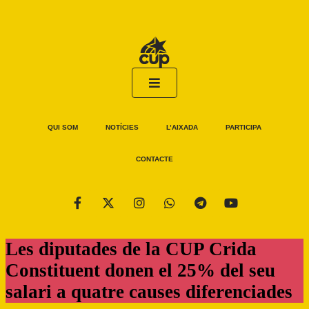
QUI SOM
NOTÍCIES
L’AIXADA
PARTICIPA
CONTACTE
Les diputades de la CUP Crida
Constituent donen el 25% del seu
salari a quatre causes diferenciades