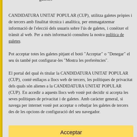
CANDIDATURA UNITAT POPULAR (CUP), utilitza galetes pròpies i
de tercers amb finalitat tècnica i analítica, per emmagatzemar
informació de l'elecció dels usuaris sobre l'ús de galetes, i conèixer el
trànsit al web. Per a més informació consulteu la nostra
política de
galetes
.
Vols subscriure’t al nostre butlletí?
Pot acceptar totes les galetes pitjant el botó "Acceptar" o "Denegar" el
seu ús també pot configurar-les "Mostra les preferències".
El portal del qual és titular la CANDIDATURA UNITAT POPULAR
ENVIAR
(CUP), conté enllaços a llocs web de tercers, les polítiques de privacitat
dels quals són alienes a la CANDIDATURA UNITAT POPULAR
(CUP). En accedir a aquests llocs web vostè pot decidir si accepta les
Troba’ns a les xarxes socials
seves polítiques de privacitat i de galetes. Amb caràcter general, si
navega per internet vostè pot acceptar o rebutjar les galetes de tercers
des de les opcions de configuració del seu navegador.
Acceptar
Carrer Casp 180 (baixos), Barcelona.