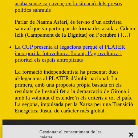
acaba sense cap avenç en la situació dels presos
polítics sahrauís
Parlar de Naama Asfari, és fer-ho d’un activista
sahrauí que va participar de forma destacada a Gdeim
Izik (Campament de la Dignitat) on l’octubre i […]
La CUP presenta al·legacions perquè el PLATER
incorpori la fotovoltaica flotant, l’agrovoltaica i
prioritzi els espais antropitzats
La formació independentista ha presentat dues
al·legacions al PLATER d’àmbit nacional. La
primera, amb una proposta pròpia basada en els
resultats de l’estudi fet a la demarcació de Girona i
amb la voluntat d’estendre’n els criteris a tot el país.
La segona, impulsada per la Xarxa per una Transició
Energètica Justa, de caràcter més global.
Gestionar el consentiment de les
galetes