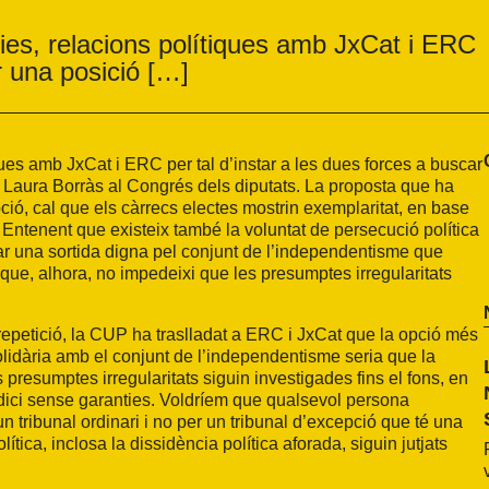
ies, relacions polítiques amb JxCat i ERC
r una posició […]
ques amb JxCat i ERC per tal d’instar a les dues forces a buscar
 Laura Borràs al Congrés dels diputats. La proposta que ha
ció, cal que els càrrecs electes mostrin exemplaritat, en base
. Entenent que existeix també la voluntat de persecució política
robar una sortida digna pel conjunt de l’independentisme que
i que, alhora, no impedeixi que les presumptes irregularitats
repetició, la CUP ha traslladat a ERC i JxCat que la opció més
solidària amb el conjunt de l’independentisme seria que la
presumptes irregularitats siguin investigades fins el fons, en
judici sense garanties. Voldríem que qualsevol persona
 tribunal ordinari i no per un tribunal d’excepció que té una
lítica, inclosa la dissidència política aforada, siguin jutjats