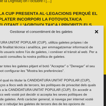
de la Dignitat) on l’octubre i […]
LA CUP PRESENTA AL·LEGACIONS PERQUÈ EL
PLATER INCORPORI LA FOTOVOLTAICA
FLOTANT, L’AGROVOLTAICA I PRIORITZI ELS
ESPAIS ANTROPITZATS
Gestionar el consentiment de les galetes
La formació independentista ha presentat dues al·legacions
al PLATER d’àmbit nacional. La primera, amb una proposta
RA UNITAT POPULAR (CUP), utilitza galetes pròpies i de
pròpia basada en els resultats de l’estudi fet a la demarcació
b finalitat tècnica i analítica, per emmagatzemar informació de
de Girona i amb la voluntat d’estendre’n els criteris a tot el
els usuaris sobre l'ús de galetes, i conèixer el trànsit al web. Per a
país. La segona, impulsada per la Xarxa per una Transició
ació consulteu la nostra
política de galetes
.
Energètica Justa, de caràcter més global.
r totes les galetes pitjant el botó "Acceptar" o "Denegar" el seu
ot configurar-les "Mostra les preferències".
 del qual és titular la CANDIDATURA UNITAT POPULAR (CUP),
Troba’ns a les xarxes socials
ços a llocs web de tercers, les polítiques de privacitat dels quals
es a la CANDIDATURA UNITAT POPULAR (CUP). En accedir a
ocs web vostè pot decidir si accepta les seves polítiques de
i de galetes. Amb caràcter general, si navega per internet vostè
ar o rebutjar les galetes de tercers des de les opcions de