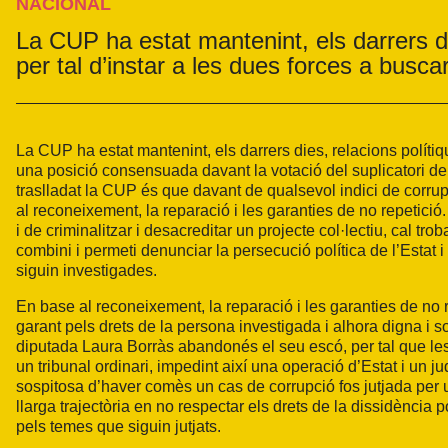
NACIONAL
La CUP ha estat mantenint, els darrers d
per tal d’instar a les dues forces a busca
La CUP ha estat mantenint, els darrers dies, relacions políti
una posició consensuada davant la votació del suplicatori de
traslladat la CUP és que davant de qualsevol indici de corrup
al reconeixement, la reparació i les garanties de no repetició
i de criminalitzar i desacreditar un projecte col·lectiu, cal t
combini i permeti denunciar la persecució política de l’Estat 
siguin investigades.
En base al reconeixement, la reparació i les garanties de no 
garant pels drets de la persona investigada i alhora digna i 
diputada Laura Borràs abandonés el seu escó, per tal que les 
un tribunal ordinari, impedint així una operació d’Estat i un 
sospitosa d’haver comès un cas de corrupció fos jutjada per un
llarga trajectòria en no respectar els drets de la dissidència po
pels temes que siguin jutjats.