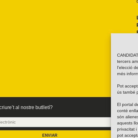
CANDIDATU
tercers am
l'elecció d
més inform
Pot accepta
ús també p
El portal
riure’t al nostre butlletí?
conté enlla
són alien
aquests ll
privacitat 
pot accept
ENVIAR