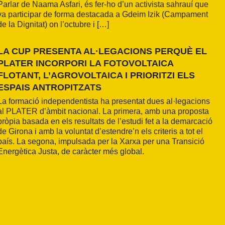
Parlar de Naama Asfari, és fer-ho d’un activista sahrauí que
va participar de forma destacada a Gdeim Izik (Campament
de la Dignitat) on l’octubre i […]
LA CUP PRESENTA AL·LEGACIONS PERQUÈ EL
PLATER INCORPORI LA FOTOVOLTAICA
FLOTANT, L’AGROVOLTAICA I PRIORITZI ELS
ESPAIS ANTROPITZATS
La formació independentista ha presentat dues al·legacions
al PLATER d’àmbit nacional. La primera, amb una proposta
pròpia basada en els resultats de l’estudi fet a la demarcació
de Girona i amb la voluntat d’estendre’n els criteris a tot el
país. La segona, impulsada per la Xarxa per una Transició
Energètica Justa, de caràcter més global.