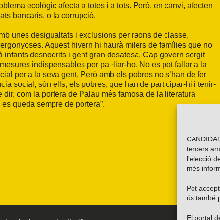
roblema ecològic afecta a totes i a tots. Però, en canvi, afecten
cats bancaris, o la corrupció.
amb unes desigualtats i exclusions per raons de classe,
Vergonyoses. Aquest hivern hi haurà milers de famílies que no
rà infants desnodrits i gent gran desatesa. Cap govern sorgit
 mesures indispensables per pal·liar-ho. No es pot fallar a la
a social per a la seva gent. Però amb els pobres no s’han de fer
ia social, són ells, els pobres, que han de participar-hi i tenir-
 dir, com la portera de Palau més famosa de la literatura
una es queda sempre de portera”.
CANDIDATU
tercers am
l'elecció d
més inform
Pot accepta
ús també p
El portal