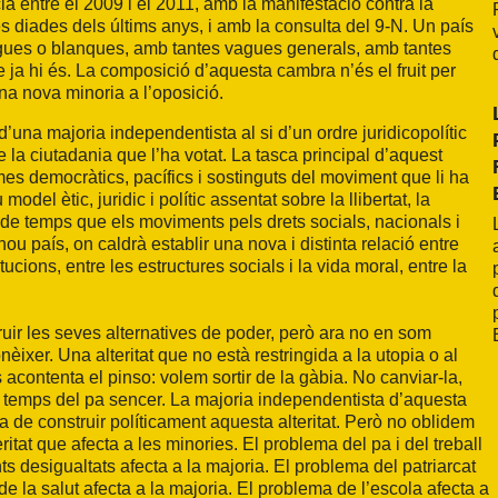
a entre el 2009 i el 2011, amb la manifestació contra la
 diades dels últims anys, i amb la consulta del 9-N. Un país
ogues o blanques, amb tantes vagues generals, amb tantes
 ja hi és. La composició d’aquesta cambra n’és el fruit per
na nova minoria a l’oposició.
’una majoria independentista al si d’un ordre juridicopolític
e la ciutadania que l’ha votat. La tasca principal d’aquest
mes democràtics, pacífics i sostinguts del moviment que li ha
model ètic, juridic i polític assentat sobre la llibertat, la
olt de temps que els moviments pels drets socials, nacionals i
 nou país, on caldrà establir una nova i distinta relació entre
itucions, entre les estructures socials i la vida moral, entre la
ruir les seves alternatives de poder, però ara no en som
conèixer. Una alteritat que no està restringida a la utopia o al
s acontenta el pinso: volem sortir de la gàbia. No canviar-la,
 és temps del pa sencer. La majoria independentista d’aquesta
ha de construir políticament aquesta alteritat. Però no oblidem
ritat que afecta a les minories. El problema del pa i del treball
nts desigualtats afecta a la majoria. El problema del patriarcat
e la salut afecta a la majoria. El problema de l’escola afecta a