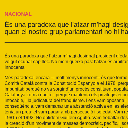
NACIONAL
És una paradoxa que l’atzar m’hagi desi
quan el nostre grup parlamentari no hi h
És una paradoxa que l’atzar m’hagi designat president d’eda
volgut ocupar cap lloc. No me’n queixo pas: l’atzar és arbitrar
Innocents.
Més paradoxal encara –i molt menys innocent– és que formo p
Comitè Català contra la Constitució Espanyola el 1978, perqu
impunitat; perquè no va sorgir d’un procés constituent popula
Catalunya com a nació; i perquè mantenia els privilegis econòm
intocable, i la judicatura del franquisme. I ens vam oposar a
conseqüència, vam demanar una abstenció activa en les elec
tenia un preu; el vam pagar amb persecució i soledat. Vam res
1981 i el 1992. No oblidem Guillem Agulló. Vam treballar de
la creació d’un moviment de masses democràtic, pacífic, i so