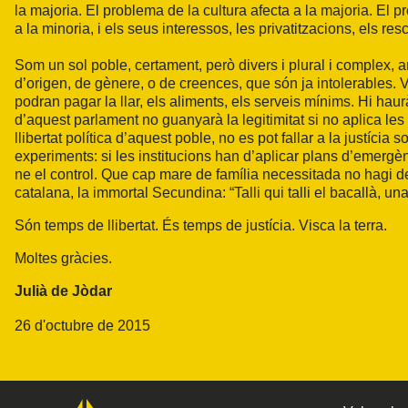
la majoria. El problema de la cultura afecta a la majoria. El p
a la minoria, i els seus interessos, les privatitzacions, els res
Som un sol poble, certament, però divers i plural i complex, 
d’origen, de gènere, o de creences, que són ja intolerables. 
podran pagar la llar, els aliments, els serveis mínims. Hi hau
d’aquest parlament no guanyarà la legitimitat si no aplica les
llibertat política d’aquest poble, no es pot fallar a la justíci
experiments: si les institucions han d’aplicar plans d’emergènc
ne el control. Que cap mare de família necessitada no hagi de
catalana, la immortal Secundina: “Talli qui talli el bacallà, 
Són temps de llibertat. És temps de justícia. Visca la terra.
Moltes gràcies.
Julià de Jòdar
26 d'octubre de 2015