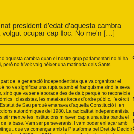
gnat president d’edat d’aquesta cambra
a volgut ocupar cap lloc. No me’n […]
t d’aquesta cambra quan el nostre grup parlamentari no hi ha
i, però no frívol: vaig néixer una matinada dels Sants
art de la generació independentista que va organitzar el
è no va significar una ruptura amb el franquisme sinó la seva
r, sinó que va ser elaborada des de dalt; perquè no reconeixia
ics i classistes, les mateixes forces d’ordre públic, l’exèrcit
 l’Estatut de Sau perquè emanava d’aquella Constitució i, en
cions autonòmiques del 1980. La radicalitat independentista
istir mentre les institucions miraven cap a una altra banda el
s de la base. Vam ser perseverants. I vam poder enllaçar amb
stingut, que va començar amb la Plataforma pel Dret de Decidir