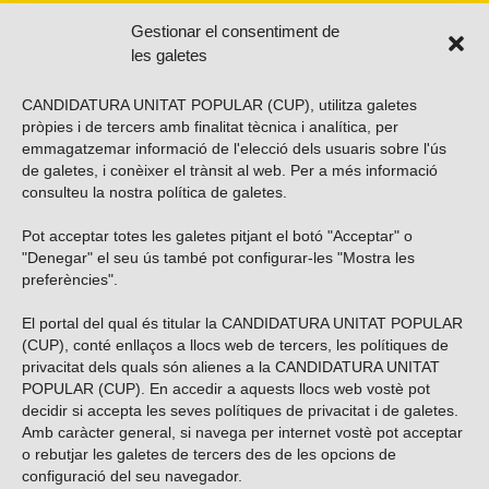
Gestionar el consentiment de
les galetes
CANDIDATURA UNITAT POPULAR (CUP), utilitza galetes
pròpies i de tercers amb finalitat tècnica i analítica, per
emmagatzemar informació de l'elecció dels usuaris sobre l'ús
de galetes, i conèixer el trànsit al web. Per a més informació
consulteu la nostra
política de galetes
.
Pot acceptar totes les galetes pitjant el botó "Acceptar" o
Vols subscriure’t al nostre butlletí?
"Denegar" el seu ús també pot configurar-les "Mostra les
preferències".
El portal del qual és titular la CANDIDATURA UNITAT POPULAR
(CUP), conté enllaços a llocs web de tercers, les polítiques de
ENVIAR
privacitat dels quals són alienes a la CANDIDATURA UNITAT
POPULAR (CUP). En accedir a aquests llocs web vostè pot
decidir si accepta les seves polítiques de privacitat i de galetes.
Troba’ns a les xarxes socials
Amb caràcter general, si navega per internet vostè pot acceptar
o rebutjar les galetes de tercers des de les opcions de
configuració del seu navegador.