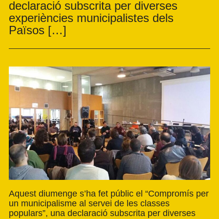
declaració subscrita per diverses
experiències municipalistes dels
Països […]
Aquest diumenge s’ha fet públic el “
Compromís per
un municipalisme al servei de les classes
populars
”, una declaració subscrita per diverses