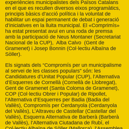
experiències municipalistes dels Països Catalans
en el que es recullen diversos eixos programàtics,
principis bàsics d’acció política i la voluntat de
habilitar un espai permanent de debat i generació
d’iniciatives en la lluita municipal. El «Comprimís»
ha estat presentat avui en una roda de premsa
amb la participació de Neus Montaner (Secretariat
Nacional de la CUP), Alba Calvo (Gent de
Gramenet) i Josep Bonnin (Col·lectiu Albaïna de
Sòller).
Els signats dels “Compromís per un municipalisme
al servei de les classes populars” són: les
Candidatures d’Unitat Popular (CUP), l’Alternativa
d’Esquerres de Cornellà (Cornellà de Llobregat),
Gent de Gramenet (Santa Coloma de Gramenet),
COP (Col·lectiu Obrer i Popular) de Ripollet,
l’Alternativa d’Esquerres per Badia (Badia del
Vallès), Compromís per Cerdanyola (Cerdanyola
del Vallès), L’Altraveu de Castellar (Castellar del
Vallès), Esquerra Alternativa de Barberà (Barberà
de Vallès), l’Alternativa Ciutadana de Rubí, el
Col·lectiu Albaïna de Sòller (Mallorca), l’Assemblea