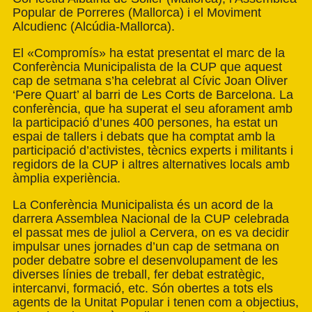
Popular de Porreres (Mallorca) i el Moviment
Alcudienc (Alcúdia-Mallorca).
El «Compromís» ha estat presentat el marc de la
Conferència Municipalista de la CUP que aquest
cap de setmana s’ha celebrat al Cívic Joan Oliver
‘Pere Quart’ al barri de Les Corts de Barcelona. La
conferència, que ha superat el seu aforament amb
la participació d’unes 400 persones, ha estat un
espai de tallers i debats que ha comptat amb la
participació d’activistes, tècnics experts i militants i
regidors de la CUP i altres alternatives locals amb
àmplia experiència.
La Conferència Municipalista és un acord de la
darrera Assemblea Nacional de la CUP celebrada
el passat mes de juliol a Cervera, on es va decidir
impulsar unes jornades d’un cap de setmana on
poder debatre sobre el desenvolupament de les
diverses línies de treball, fer debat estratègic,
intercanvi, formació, etc. Són obertes a tots els
agents de la Unitat Popular i tenen com a objectius,