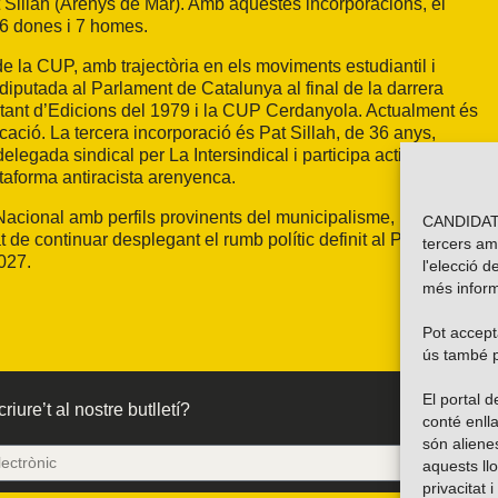
t Sillah (Arenys de Mar). Amb aquestes incorporacions, el
6 dones i 7 homes.
de la CUP, amb trajectòria en els moviments estudiantil i
 diputada al Parlament de Catalunya al final de la darrera
litant d’Edicions del 1979 i la CUP Cerdanyola. Actualment és
ció. La tercera incorporació és Pat Sillah, de 36 anys,
egada sindical per La Intersindical i participa activament en
lataforma antiracista arenyenca.
Nacional amb perfils provinents del municipalisme,
CANDIDATU
t de continuar desplegant el rumb polític definit al Procés de
tercers am
027.
l'elecció d
més inform
Pot accepta
ús també p
El portal
riure’t al nostre butlletí?
conté enlla
són alien
aquests ll
privacitat 