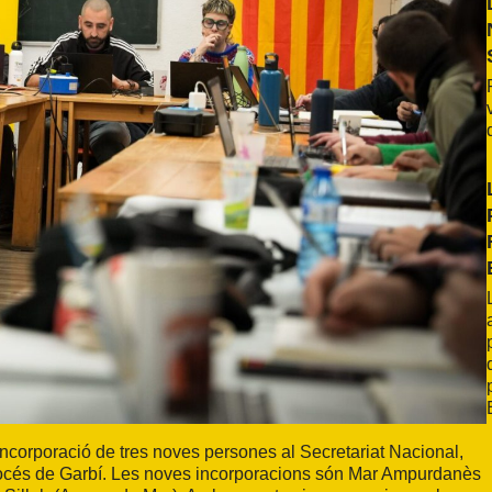
ncorporació de tres noves persones al Secretariat Nacional,
 Procés de Garbí. Les noves incorporacions són Mar Ampurdanès