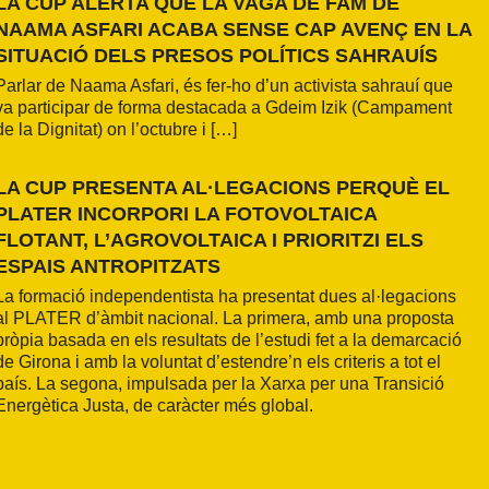
LA CUP ALERTA QUE LA VAGA DE FAM DE
NAAMA ASFARI ACABA SENSE CAP AVENÇ EN LA
SITUACIÓ DELS PRESOS POLÍTICS SAHRAUÍS
Parlar de Naama Asfari, és fer-ho d’un activista sahrauí que
va participar de forma destacada a Gdeim Izik (Campament
de la Dignitat) on l’octubre i […]
LA CUP PRESENTA AL·LEGACIONS PERQUÈ EL
PLATER INCORPORI LA FOTOVOLTAICA
FLOTANT, L’AGROVOLTAICA I PRIORITZI ELS
ESPAIS ANTROPITZATS
La formació independentista ha presentat dues al·legacions
al PLATER d’àmbit nacional. La primera, amb una proposta
pròpia basada en els resultats de l’estudi fet a la demarcació
de Girona i amb la voluntat d’estendre’n els criteris a tot el
país. La segona, impulsada per la Xarxa per una Transició
Energètica Justa, de caràcter més global.