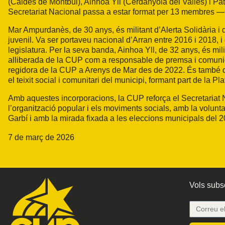
(Caldes de Montbui), Ainhoa Yll (Cerdanyola del Vallès) i Pa
Secretariat Nacional passa a estar format per 13 membres —
Mar Ampurdanès, de 30 anys, és militant d’Alerta Solidària i 
juvenil. Va ser portaveu nacional d’Arran entre 2016 i 2018, i
legislatura. Per la seva banda, Ainhoa Yll, de 32 anys, és mi
alliberada de la CUP com a responsable de premsa i comunica
regidora de la CUP a Arenys de Mar des de 2022. És també del
el teixit social i comunitari del municipi, formant part de la P
Amb aquestes incorporacions, la CUP reforça el Secretariat 
l’organització popular i els moviments socials, amb la volunta
Garbí i amb la mirada fixada a les eleccions municipals del 2
7 de març de 2026
Vols subsc