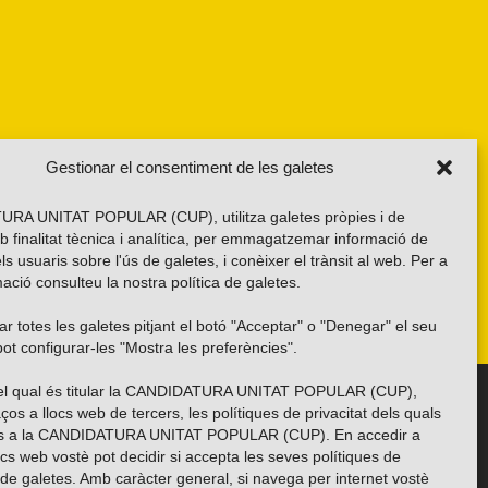
Gestionar el consentiment de les galetes
RA UNITAT POPULAR (CUP), utilitza galetes pròpies i de
b finalitat tècnica i analítica, per emmagatzemar informació de
els usuaris sobre l'ús de galetes, i conèixer el trànsit al web. Per a
ació consulteu la nostra
política de galetes
.
r totes les galetes pitjant el botó "Acceptar" o "Denegar" el seu
ot configurar-les "Mostra les preferències".
 del qual és titular la CANDIDATURA UNITAT POPULAR (CUP),
Troba’ns a les xarxes socials
ços a llocs web de tercers, les polítiques de privacitat dels quals
es a la CANDIDATURA UNITAT POPULAR (CUP). En accedir a
ocs web vostè pot decidir si accepta les seves polítiques de
i de galetes. Amb caràcter general, si navega per internet vostè