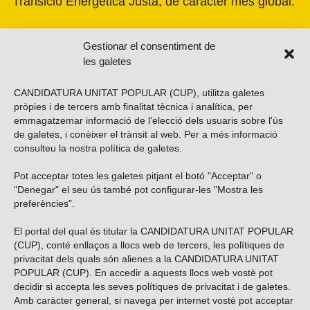
Transició Energètica Justa, de caràcter més global.
Gestionar el consentiment de
les galetes
CANDIDATURA UNITAT POPULAR (CUP), utilitza galetes
pròpies i de tercers amb finalitat tècnica i analítica, per
emmagatzemar informació de l'elecció dels usuaris sobre l'ús
de galetes, i conèixer el trànsit al web. Per a més informació
consulteu la nostra
política de galetes
.
Pot acceptar totes les galetes pitjant el botó "Acceptar" o
Vols subscriure’t al nostre butlletí?
"Denegar" el seu ús també pot configurar-les "Mostra les
preferències".
El portal del qual és titular la CANDIDATURA UNITAT POPULAR
(CUP), conté enllaços a llocs web de tercers, les polítiques de
ENVIAR
privacitat dels quals són alienes a la CANDIDATURA UNITAT
POPULAR (CUP). En accedir a aquests llocs web vostè pot
decidir si accepta les seves polítiques de privacitat i de galetes.
Troba’ns a les xarxes socials
Amb caràcter general, si navega per internet vostè pot acceptar