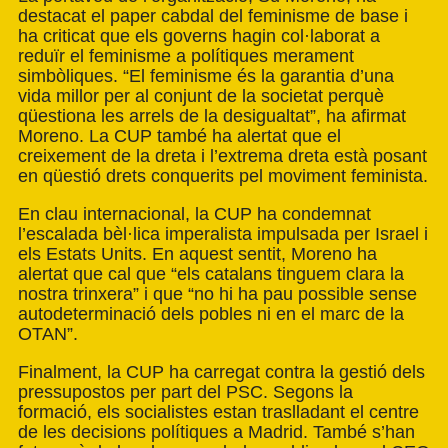
destacat el paper cabdal del feminisme de base i
ha criticat que els governs hagin col·laborat a
reduïr el feminisme a polítiques merament
simbòliques. “El feminisme és la garantia d’una
vida millor per al conjunt de la societat perquè
qüestiona les arrels de la desigualtat”, ha afirmat
Moreno. La CUP també ha alertat que el
creixement de la dreta i l’extrema dreta està posant
en qüestió drets conquerits pel moviment feminista.
En clau internacional, la CUP ha condemnat
l’escalada bèl·lica imperalista impulsada per Israel i
els Estats Units. En aquest sentit, Moreno ha
alertat que cal que “els catalans tinguem clara la
nostra trinxera” i que “no hi ha pau possible sense
autodeterminació dels pobles ni en el marc de la
OTAN”.
Finalment, la CUP ha carregat contra la gestió dels
pressupostos per part del PSC. Segons la
formació, els socialistes estan traslladant el centre
de les decisions polítiques a Madrid. També s’han