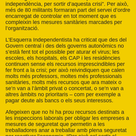
independència, per sortir d’aquesta crisi”. Per això,
més de 80 militants formaran part del servei d’ordre
encarregat de controlar en tot moment que es
compleixin les mesures sanitàries marcades per
l’organització.
L’Esquerra Independentista ha criticat que des del
Govern central i des dels governs autonòmics no
s’està fent tot el possible per aturar el virus; les
escoles, els hospitals, els CAP i les residències
continuen sense els recursos imprescindibles per
fer front a la crisi; per això reivindiquen que calen
molts més professors, moltes més professionals
sanitàries, molts més recursos que ara mateix o
se’n van a l’àmbit privat o concertat, o se’n van a
altres àmbits no prioritaris – com per exemple a
pagar deute als bancs o els seus interessos.
Afegeixen que no hi ha prou recursos destinats a
les inspeccions laborals per obligar les empreses a
mesures de seguretat que permetin a les
treballadores anar a treballar amb plena seguretat