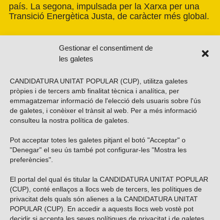
país. La segona, impulsada per la Xarxa per una
Transició Energètica Justa, de caràcter més global.
Gestionar el consentiment de
les galetes
CANDIDATURA UNITAT POPULAR (CUP), utilitza galetes
pròpies i de tercers amb finalitat tècnica i analítica, per
emmagatzemar informació de l'elecció dels usuaris sobre l'ús
de galetes, i conèixer el trànsit al web. Per a més informació
consulteu la nostra
política de galetes
.
Pot acceptar totes les galetes pitjant el botó "Acceptar" o
Vols subscriure’t al nostre butlletí?
"Denegar" el seu ús també pot configurar-les "Mostra les
preferències".
El portal del qual és titular la CANDIDATURA UNITAT POPULAR
(CUP), conté enllaços a llocs web de tercers, les polítiques de
ENVIAR
privacitat dels quals són alienes a la CANDIDATURA UNITAT
POPULAR (CUP). En accedir a aquests llocs web vostè pot
decidir si accepta les seves polítiques de privacitat i de galetes.