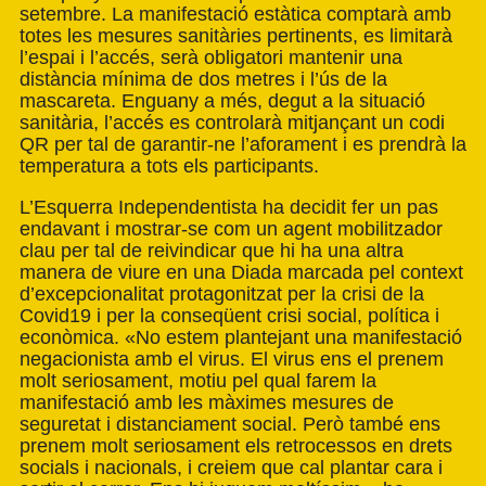
setembre. La manifestació estàtica comptarà amb
totes les mesures sanitàries pertinents, es limitarà
l’espai i l’accés, serà obligatori mantenir una
distància mínima de dos metres i l’ús de la
mascareta. Enguany a més, degut a la situació
sanitària, l’accés es controlarà mitjançant un codi
QR per tal de garantir-ne l’aforament i es prendrà la
temperatura a tots els participants.
L’Esquerra Independentista ha decidit fer un pas
endavant i mostrar-se com un agent mobilitzador
clau per tal de reivindicar que hi ha una altra
manera de viure en una Diada marcada pel context
d’excepcionalitat protagonitzat per la crisi de la
Covid19 i per la conseqüent crisi social, política i
econòmica. «No estem plantejant una manifestació
negacionista amb el virus. El virus ens el prenem
molt seriosament, motiu pel qual farem la
manifestació amb les màximes mesures de
seguretat i distanciament social. Però també ens
prenem molt seriosament els retrocessos en drets
socials i nacionals, i creiem que cal plantar cara i