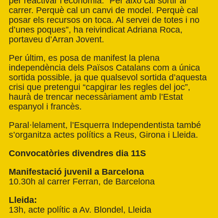
per reactivar l’economia. “Per això cal sortir al
carrer. Perquè cal un canvi de model. Perquè cal
posar els recursos on toca. Al servei de totes i no
d’unes poques”, ha reivindicat Adriana Roca,
portaveu d’Arran Jovent.
Per últim, es posa de manifest la plena
independència dels Països Catalans com a única
sortida possible, ja que qualsevol sortida d’aquesta
crisi que pretengui “capgirar les regles del joc”,
haurà de trencar necessàriament amb l’Estat
espanyol i francès.
Paral·lelament, l’Esquerra Independentista també
s’organitza actes polítics a Reus, Girona i Lleida.
Convocatòries divendres dia 11S
Manifestació juvenil a Barcelona
10.30h al carrer Ferran, de Barcelona
Lleida:
13h, acte polític a Av. Blondel, Lleida