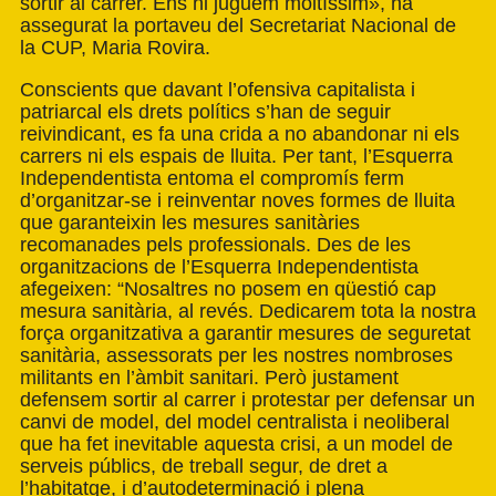
sortir al carrer. Ens hi juguem moltíssim», ha
assegurat la portaveu del Secretariat Nacional de
la CUP, Maria Rovira.
Conscients que davant l’ofensiva capitalista i
patriarcal els drets polítics s’han de seguir
reivindicant, es fa una crida a no abandonar ni els
carrers ni els espais de lluita. Per tant, l’Esquerra
Independentista entoma el compromís ferm
d’organitzar-se i reinventar noves formes de lluita
que garanteixin les mesures sanitàries
recomanades pels professionals. Des de les
organitzacions de l’Esquerra Independentista
afegeixen: “Nosaltres no posem en qüestió cap
mesura sanitària, al revés. Dedicarem tota la nostra
força organitzativa a garantir mesures de seguretat
sanitària, assessorats per les nostres nombroses
militants en l’àmbit sanitari. Però justament
defensem sortir al carrer i protestar per defensar un
canvi de model, del model centralista i neoliberal
que ha fet inevitable aquesta crisi, a un model de
serveis públics, de treball segur, de dret a
l’habitatge, i d’autodeterminació i plena