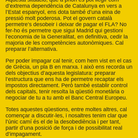
d’extrema dependència de Catalunya en vers a
l’Estat espanyol, ens dota també d’una eina de
pressió molt poderosa. Pot el govern català
permetre’s desobeir i deixar de pagar el FLA? No
fer-ho és permetre que sigui Madrid qui gestioni
l’economia de la Generalitat, en definitiva, cedir la
majoria de les competències autonòmiques. Cal
preparar l’alternativa.
Per poder impagar cal tenir, com hem vist en el cas
de Grècia, un pla B en marxa. I això ens recorda un
dels objectius d’aquesta legislatura: preparar
l’estructura que ens ha de permetre recaptar els
impostos directament. Però també establir control
dels capitals, tenir resolta la qüestió monetària o
negociar de tu a tu amb el Banc Central Europeu.
Totes aquestes qüestions, entre moltes altres, cal
començar a discutir-les, i nosaltres tenim clar que
l’únic camí és el de la desobediència i per tant,
partir d’una posició de força i de possibilitat real
d’impagament.