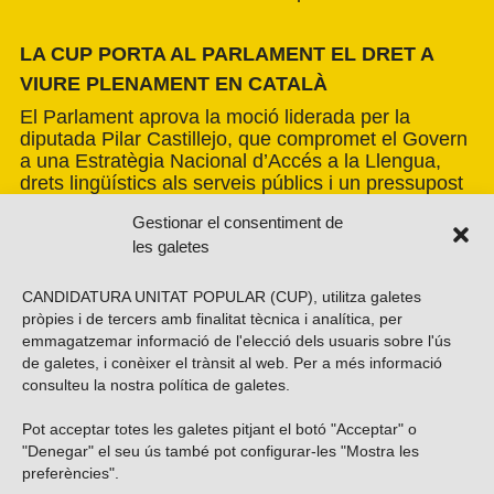
LA CUP PORTA AL PARLAMENT EL DRET A
VIURE PLENAMENT EN CATALÀ
El Parlament aprova la moció liderada per la
diputada Pilar Castillejo, que compromet el Govern
a una Estratègia Nacional d’Accés a la Llengua,
drets lingüístics als serveis públics i un pressupost
lingüístic propi per a les escoles, però rebutja la
Gestionar el consentiment de
creació d’un centre públic de producció audiovisual
les galetes
en català
CANDIDATURA UNITAT POPULAR (CUP), utilitza galetes
pròpies i de tercers amb finalitat tècnica i analítica, per
emmagatzemar informació de l'elecció dels usuaris sobre l'ús
de galetes, i conèixer el trànsit al web. Per a més informació
consulteu la nostra
política de galetes
.
Pot acceptar totes les galetes pitjant el botó "Acceptar" o
"Denegar" el seu ús també pot configurar-les "Mostra les
preferències".
Vols subscriure’t al nostre butlletí?