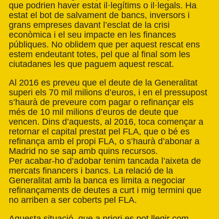
que podrien haver estat il·legítims o il·legals. Ha
estat el bot de salvament de bancs, inversors i
grans empreses davant l’esclat de la crisi
econòmica i el seu impacte en les finances
públiques. No oblidem que per aquest rescat ens
estem endeutant totes, pel que al final som les
ciutadanes les que paguem aquest rescat.
Al 2016 es preveu que el deute de la Generalitat
superi els 70 mil milions d’euros, i en el pressupost
s’haurà de preveure com pagar o refinançar els
més de 10 mil milions d’euros de deute que
vencen. Dins d’aquests, al 2016, toca començar a
retornar el capital prestat pel FLA, que o bé es
refinança amb el propi FLA, o s’haurà d’abonar a
Madrid no se sap amb quins recursos.
Per acabar-ho d’adobar tenim tancada l’aixeta de
mercats financers i bancs. La relació de la
Generalitat amb la banca es limita a negociar
refinançaments de deutes a curt i mig termini que
no arriben a ser coberts pel FLA.
Aquesta situació, que a priori es pot llegir com