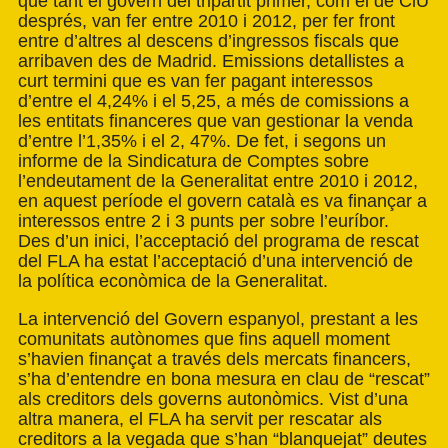
que tant el govern del tripartit primer, com el de CiU
després, van fer entre 2010 i 2012, per fer front
entre d’altres al descens d’ingressos fiscals que
arribaven des de Madrid. Emissions detallistes a
curt termini que es van fer pagant interessos
d’entre el 4,24% i el 5,25, a més de comissions a
les entitats financeres que van gestionar la venda
d’entre l’1,35% i el 2, 47%. De fet, i segons un
informe de la Sindicatura de Comptes sobre
l’endeutament de la Generalitat entre 2010 i 2012,
en aquest període el govern català es va finançar a
interessos entre 2 i 3 punts per sobre l’euríbor.
Des d’un inici, l’acceptació del programa de rescat
del FLA ha estat l’acceptació d’una intervenció de
la política econòmica de la Generalitat.
La intervenció del Govern espanyol, prestant a les
comunitats autònomes que fins aquell moment
s’havien finançat a través dels mercats financers,
s’ha d’entendre en bona mesura en clau de “rescat”
als creditors dels governs autonòmics. Vist d’una
altra manera, el FLA ha servit per rescatar als
creditors a la vegada que s’han “blanquejat” deutes