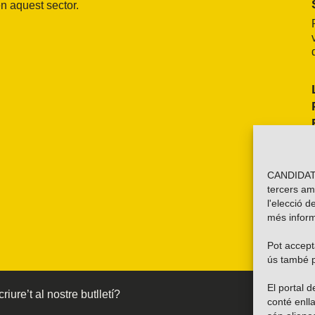
n aquest sector.
CANDIDATU
tercers am
l'elecció d
més inform
Pot accepta
ús també p
El portal
riure’t al nostre butlletí?
conté enlla