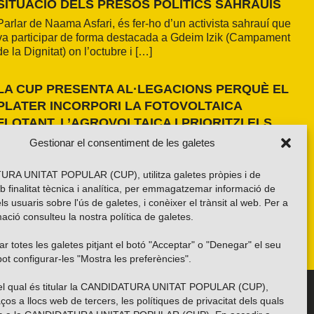
SITUACIÓ DELS PRESOS POLÍTICS SAHRAUÍS
Parlar de Naama Asfari, és fer-ho d’un activista sahrauí que
va participar de forma destacada a Gdeim Izik (Campament
de la Dignitat) on l’octubre i […]
LA CUP PRESENTA AL·LEGACIONS PERQUÈ EL
PLATER INCORPORI LA FOTOVOLTAICA
FLOTANT, L’AGROVOLTAICA I PRIORITZI ELS
ESPAIS ANTROPITZATS
Gestionar el consentiment de les galetes
La formació independentista ha presentat dues al·legacions
al PLATER d’àmbit nacional. La primera, amb una proposta
RA UNITAT POPULAR (CUP), utilitza galetes pròpies i de
pròpia basada en els resultats de l’estudi fet a la demarcació
b finalitat tècnica i analítica, per emmagatzemar informació de
de Girona i amb la voluntat d’estendre’n els criteris a tot el
els usuaris sobre l'ús de galetes, i conèixer el trànsit al web. Per a
país. La segona, impulsada per la Xarxa per una Transició
ació consulteu la nostra
política de galetes
.
Energètica Justa, de caràcter més global.
r totes les galetes pitjant el botó "Acceptar" o "Denegar" el seu
ot configurar-les "Mostra les preferències".
 del qual és titular la CANDIDATURA UNITAT POPULAR (CUP),
Troba’ns a les xarxes socials
ços a llocs web de tercers, les polítiques de privacitat dels quals