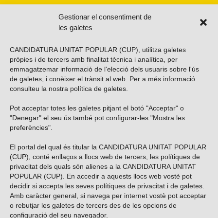
Gestionar el consentiment de
les galetes
CANDIDATURA UNITAT POPULAR (CUP), utilitza galetes
pròpies i de tercers amb finalitat tècnica i analítica, per
emmagatzemar informació de l'elecció dels usuaris sobre l'ús
de galetes, i conèixer el trànsit al web. Per a més informació
consulteu la nostra
política de galetes
.
Pot acceptar totes les galetes pitjant el botó "Acceptar" o
Vols subscriure’t al nostre butlletí?
"Denegar" el seu ús també pot configurar-les "Mostra les
preferències".
El portal del qual és titular la CANDIDATURA UNITAT POPULAR
(CUP), conté enllaços a llocs web de tercers, les polítiques de
ENVIAR
privacitat dels quals són alienes a la CANDIDATURA UNITAT
POPULAR (CUP). En accedir a aquests llocs web vostè pot
decidir si accepta les seves polítiques de privacitat i de galetes.
Troba’ns a les xarxes socials
Amb caràcter general, si navega per internet vostè pot acceptar
o rebutjar les galetes de tercers des de les opcions de
configuració del seu navegador.