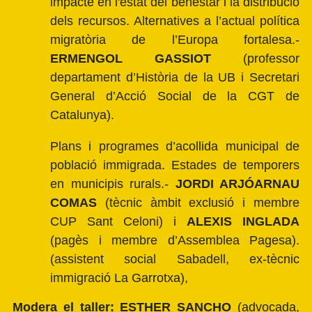
impacte en l'estat del benestar i la distribució
dels recursos. Alternatives a l’actual política
migratòria de l’Europa fortalesa.-
ERMENGOL GASSIOT
(professor
departament d’Història de la UB i Secretari
General d’Acció Social de la CGT de
Catalunya).
Plans i programes d’acollida municipal de
població immigrada. Estades de temporers
en municipis rurals.-
JORDI ARJÓARNAU
COMAS
(tècnic àmbit exclusió i membre
CUP Sant Celoni) i
ALEXIS INGLADA
(pagès i membre d’Assemblea Pagesa).
(assistent social Sabadell, ex-tècnic
immigració La Garrotxa),
Modera el taller: ESTHER SANCHO
(advocada,