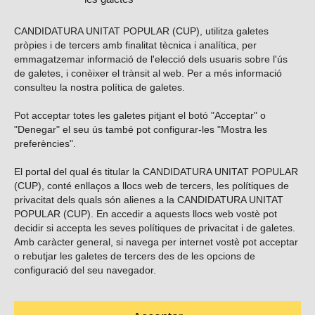
CANDIDATURA UNITAT POPULAR (CUP), utilitza galetes
pròpies i de tercers amb finalitat tècnica i analítica, per
emmagatzemar informació de l'elecció dels usuaris sobre l'ús
de galetes, i conèixer el trànsit al web. Per a més informació
consulteu la nostra
política de galetes
.
Pot acceptar totes les galetes pitjant el botó "Acceptar" o
Vols subscriure’t al nostre butlletí?
"Denegar" el seu ús també pot configurar-les "Mostra les
preferències".
El portal del qual és titular la CANDIDATURA UNITAT POPULAR
(CUP), conté enllaços a llocs web de tercers, les polítiques de
ENVIAR
privacitat dels quals són alienes a la CANDIDATURA UNITAT
POPULAR (CUP). En accedir a aquests llocs web vostè pot
decidir si accepta les seves polítiques de privacitat i de galetes.
Troba’ns a les xarxes socials
Amb caràcter general, si navega per internet vostè pot acceptar
o rebutjar les galetes de tercers des de les opcions de
configuració del seu navegador.