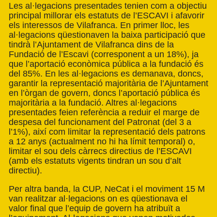
Les al·legacions presentades tenien com a objectiu
principal millorar els estatuts de l’ESCAVI i afavorir
els interessos de Vilafranca. En primer lloc, les
al·legacions qüestionaven la baixa participació que
tindrà l’Ajuntament de Vilafranca dins de la
Fundació de l’Escavi (corresponent a un 18%), ja
que l’aportació econòmica pública a la fundació és
del 85%. En les al·legacions es demanava, doncs,
garantir la representació majoritària de l’Ajuntament
en l’òrgan de govern, doncs l’aportació pública és
majoritària a la fundació. Altres al·legacions
presentades feien referència a reduir el marge de
despesa del funcionament del Patronat (del 3 a
l’1%), així com limitar la representació dels patrons
a 12 anys (actualment no hi ha límit temporal) o,
limitar el sou dels càrrecs directius de l’ESCAVI
(amb els estatuts vigents tindran un sou d’alt
directiu).
Per altra banda, la CUP, NeCat i el moviment 15 M
van realitzar al·legacions on es qüestionava el
valor final que l’equip de govern ha atribuït a