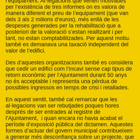
l’equipament. Al·legacions que venen motivades
per l’existència de tres informes on es valora de
manera diferent el preu de l’equipament (que van
dels 3 als 2 milions d’euros), més enllà de les
despeses generades per la rehabilitació que a
posteriori de la valoració s’estan realitzant i per
tant, no estan comptabilitzades. Per aquest motiu.
també es demanava una taxació independent del
valor de l’edifici.
Des d’aquestes organitzacions també es considera
que cedir un edifici com l’Incavi sense cap tipus de
retorn econòmic per l’Ajuntament durant 50 anys
no és acceptable i representa una pèrdua de
possibles ingressos en temps de crisi i retallades.
En aquest sentit, també cal remarcar que les
al·legacions van ser rebutjades poques hores
després de ser entrades al registre de
l’Ajuntament, i quan encara no havia acabat el
període d’exposició pública del dictamen. Aquestes
formes d’actuar del govern municipal contribueixen
a generar més desconfiança sobre un projecte, que