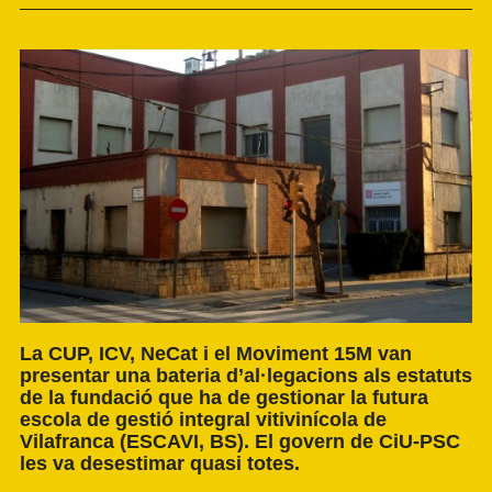
La CUP, ICV, NeCat i el Moviment 15M van
presentar una bateria d’al·legacions als estatuts
de la fundació que ha de gestionar la futura
escola de gestió integral vitivinícola de
Vilafranca (ESCAVI, BS). El govern de CiU-PSC
les va desestimar quasi totes.