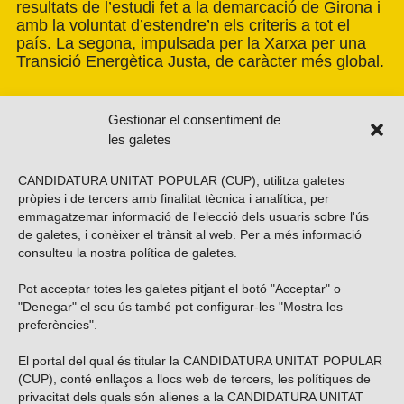
resultats de l’estudi fet a la demarcació de Girona i
amb la voluntat d’estendre’n els criteris a tot el
país. La segona, impulsada per la Xarxa per una
Transició Energètica Justa, de caràcter més global.
Gestionar el consentiment de
les galetes
CANDIDATURA UNITAT POPULAR (CUP), utilitza galetes
pròpies i de tercers amb finalitat tècnica i analítica, per
emmagatzemar informació de l'elecció dels usuaris sobre l'ús
de galetes, i conèixer el trànsit al web. Per a més informació
consulteu la nostra
política de galetes
.
Pot acceptar totes les galetes pitjant el botó "Acceptar" o
Vols subscriure’t al nostre butlletí?
"Denegar" el seu ús també pot configurar-les "Mostra les
preferències".
El portal del qual és titular la CANDIDATURA UNITAT POPULAR
(CUP), conté enllaços a llocs web de tercers, les polítiques de
ENVIAR
privacitat dels quals són alienes a la CANDIDATURA UNITAT