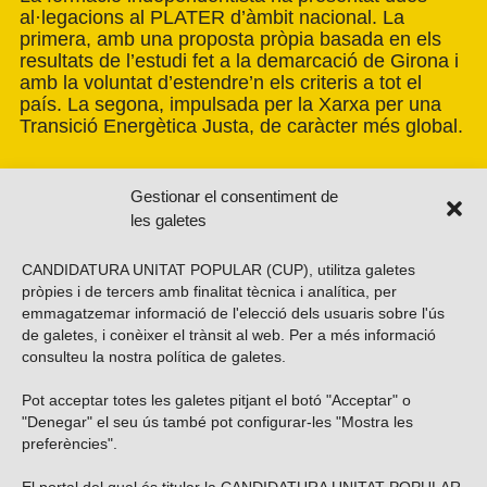
al·legacions al PLATER d’àmbit nacional. La
primera, amb una proposta pròpia basada en els
resultats de l’estudi fet a la demarcació de Girona i
amb la voluntat d’estendre’n els criteris a tot el
país. La segona, impulsada per la Xarxa per una
Transició Energètica Justa, de caràcter més global.
Gestionar el consentiment de
les galetes
CANDIDATURA UNITAT POPULAR (CUP), utilitza galetes
pròpies i de tercers amb finalitat tècnica i analítica, per
emmagatzemar informació de l'elecció dels usuaris sobre l'ús
de galetes, i conèixer el trànsit al web. Per a més informació
consulteu la nostra
política de galetes
.
Pot acceptar totes les galetes pitjant el botó "Acceptar" o
Vols subscriure’t al nostre butlletí?
"Denegar" el seu ús també pot configurar-les "Mostra les
preferències".