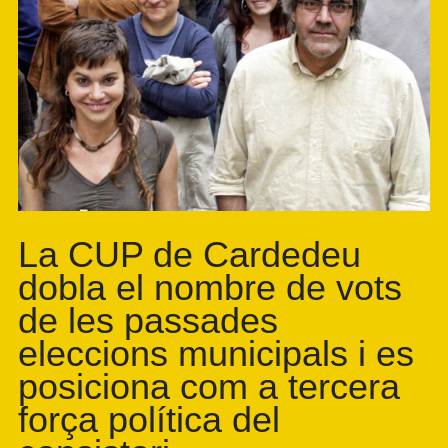
La CUP de Cardedeu
dobla el nombre de vots
de les passades
eleccions municipals i es
posiciona com a tercera
força política del