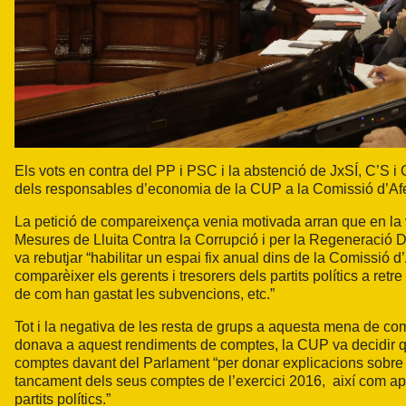
Els vots en contra del PP i PSC i la abstenció de JxSÍ, C’S
dels responsables d’economia de la CUP a la Comissió d’Afe
La petició de compareixença venia motivada arran que en la v
Mesures de Lluita Contra la Corrupció i per la Regeneraci
va rebutjar “habilitar un espai fix anual dins de la Comissió 
comparèixer els gerents i tresorers dels partits polítics a ret
de com han gastat les subvencions, etc.”
Tot i la negativa de les resta de grups a aquesta mena de c
donava a aquest rendiments de comptes, la CUP va decidir qu
comptes davant del Parlament “per donar explicacions sobre e
tancament dels seus comptes de l’exercici 2016, així com apr
partits polítics.”