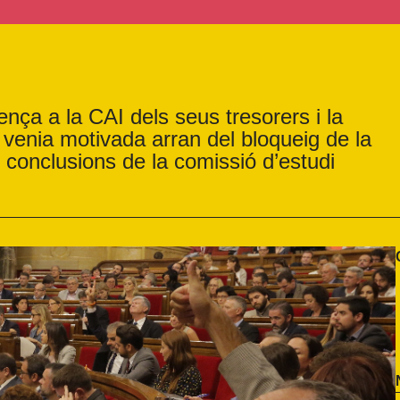
a a la CAI dels seus tresorers i la
 venia motivada arran del bloqueig de la
onclusions de la comissió d’estudi