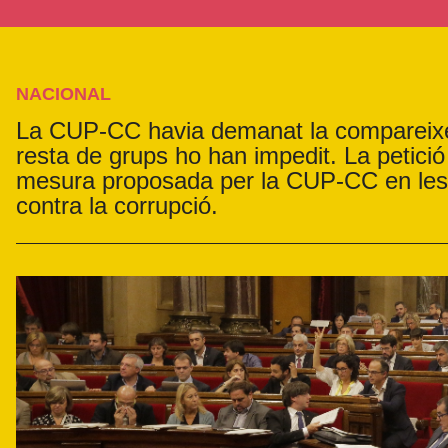
NACIONAL
La CUP-CC havia demanat la compareixenç
resta de grups ho han impedit. La petició
mesura proposada per la CUP-CC en les c
contra la corrupció.