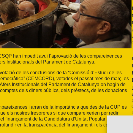
 i CSQP han impedit avui l’aprovació de les compareixences
rs Institucionals del Parlament de Catalunya.
otació de les conclusions de la “Comissió d’Estudi de les
ó Democràtica” (CEMCORD), votades el passat mes de març, es
d’Afers Institucionals del Parlament de Catalunya on hagin de
re comptes dels diners públics, dels préstecs, de les donacions
ompareixences i arran de la importància que des de la CUP es
e els nostres tresoreres si que compareixerien per redir
l finançament de la Candidatura d’Unitat Popular i el
ofundir en la transparència del finançament i els comptes dels