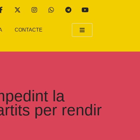
A
CONTACTE
mpedint la
tits per rendir