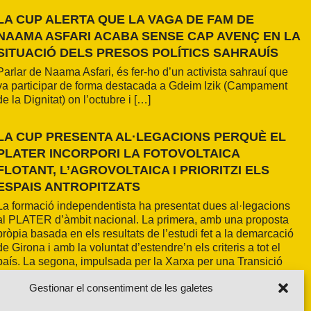
LA CUP ALERTA QUE LA VAGA DE FAM DE
NAAMA ASFARI ACABA SENSE CAP AVENÇ EN LA
SITUACIÓ DELS PRESOS POLÍTICS SAHRAUÍS
Parlar de Naama Asfari, és fer-ho d’un activista sahrauí que
va participar de forma destacada a Gdeim Izik (Campament
de la Dignitat) on l’octubre i […]
LA CUP PRESENTA AL·LEGACIONS PERQUÈ EL
PLATER INCORPORI LA FOTOVOLTAICA
FLOTANT, L’AGROVOLTAICA I PRIORITZI ELS
ESPAIS ANTROPITZATS
La formació independentista ha presentat dues al·legacions
al PLATER d’àmbit nacional. La primera, amb una proposta
pròpia basada en els resultats de l’estudi fet a la demarcació
de Girona i amb la voluntat d’estendre’n els criteris a tot el
país. La segona, impulsada per la Xarxa per una Transició
Energètica Justa, de caràcter més global.
Gestionar el consentiment de les galetes