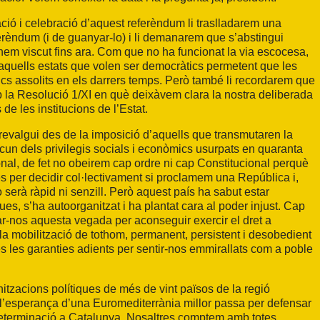
ació i celebració d’aquest referèndum li traslladarem una
erèndum (i de guanyar-lo) i li demanarem que s’abstingui
e hem viscut fins ara. Com que no ha funcionat la via escocesa,
aquells estats que volen ser democràtics permetent que les
ics assolits en els darrers temps. Però també li recordarem que
 la Resolució 1/XI en què deixàvem clara la nostra deliberada
 de les institucions de l’Estat.
revalgui des de la imposició d’aquells que transmutaren la
cun dels privilegis socials i econòmics usurpats en quaranta
onal, de fet no obeirem cap ordre ni cap Constitucional perquè
s per decidir col·lectivament si proclamem una República i,
 serà ràpid ni senzill. Però aquest país ha sabut estar
es, s’ha autoorganitzat i ha plantat cara al poder injust. Cap
lar-nos aquesta vegada per aconseguir exercir el dret a
la mobilització de tothom, permanent, persistent i desobedient
s les garanties adients per sentir-nos emmirallats com a poble
zacions polítiques de més de vint països de la regió
l’esperança d’una Euromediterrània millor passa per defensar
odeterminació a Catalunya. Nosaltres comptem amb totes