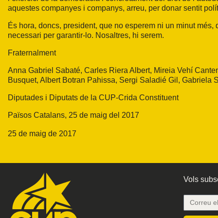
aquestes companyes i companys, arreu, per donar sentit polí
És hora, doncs, president, que no esperem ni un minut més, 
necessari per garantir-lo. Nosaltres, hi serem.
Fraternalment
Anna Gabriel Sabaté, Carles Riera Albert, Mireia Vehí Cant
Busquet, Albert Botran Pahissa, Sergi Saladié Gil, Gabriela Se
Diputades i Diputats de la CUP-Crida Constituent
Països Catalans, 25 de maig del 2017
25 de maig de 2017
Vols subsc