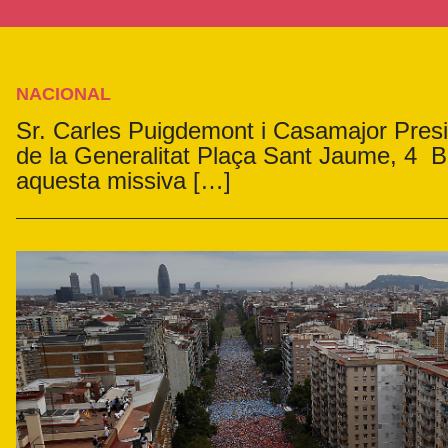
NACIONAL
Sr. Carles Puigdemont i Casamajor Presi
de la Generalitat Plaça Sant Jaume, 4 
aquesta missiva […]