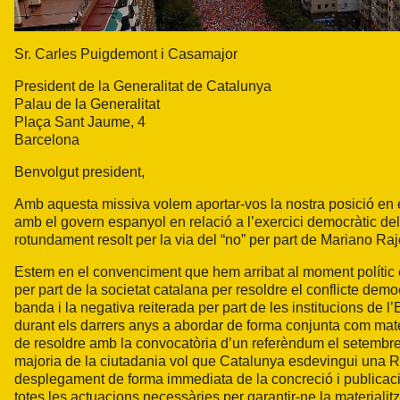
Sr. Carles Puigdemont i Casamajor
President de la Generalitat de Catalunya
Palau de la Generalitat
Plaça Sant Jaume, 4
Barcelona
Benvolgut president,
Amb aquesta missiva volem aportar-vos la nostra posició en e
amb el govern espanyol en relació a l’exercici democràtic del
rotundament resolt per la via del “no” per part de Mariano Raj
Estem en el convenciment que hem arribat al moment polític 
per part de la societat catalana per resoldre el conflicte de
banda i la negativa reiterada per part de les institucions de l’E
durant els darrers anys a abordar de forma conjunta com mater
de resoldre amb la convocatòria d’un referèndum el setembre 
majoria de la ciutadania vol que Catalunya esdevingui una 
desplegament de forma immediata de la concreció i publicació
totes les actuacions necessàries per garantir-ne la materialitz