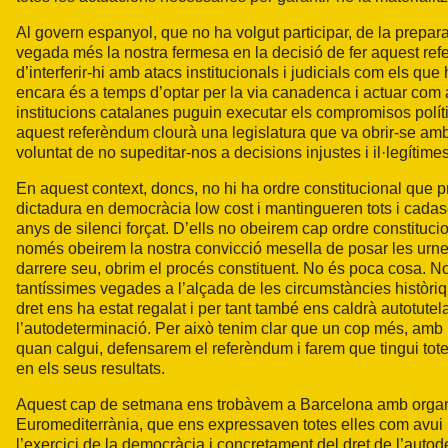
Al govern espanyol, que no ha volgut participar, de la prepar
vegada més la nostra fermesa en la decisió de fer aquest ref
d’interferir-hi amb atacs institucionals i judicials com els qu
encara és a temps d’optar per la via canadenca i actuar com 
institucions catalanes puguin executar els compromisos polít
aquest referèndum clourà una legislatura que va obrir-se amb
voluntat de no supeditar-nos a decisions injustes i il·legítimes
En aquest context, doncs, no hi ha ordre constitucional que p
dictadura en democràcia low cost i mantingueren tots i cadas
anys de silenci forçat. D’ells no obeirem cap ordre constituci
només obeirem la nostra convicció mesella de posar les urne
darrere seu, obrim el procés constituent. No és poca cosa. No
tantíssimes vegades a l’alçada de les circumstàncies històriqu
dret ens ha estat regalat i per tant també ens caldrà autotute
l’autodeterminació. Per això tenim clar que un cop més, amb 
quan calgui, defensarem el referèndum i farem que tingui tote
en els seus resultats.
Aquest cap de setmana ens trobàvem a Barcelona amb organit
Euromediterrània, que ens expressaven totes elles com avui 
l’exercici de la democràcia i concretament del dret de l’aut