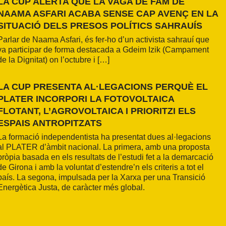
LA CUP ALERTA QUE LA VAGA DE FAM DE
NAAMA ASFARI ACABA SENSE CAP AVENÇ EN LA
SITUACIÓ DELS PRESOS POLÍTICS SAHRAUÍS
Parlar de Naama Asfari, és fer-ho d’un activista sahrauí que
va participar de forma destacada a Gdeim Izik (Campament
de la Dignitat) on l’octubre i […]
LA CUP PRESENTA AL·LEGACIONS PERQUÈ EL
PLATER INCORPORI LA FOTOVOLTAICA
FLOTANT, L’AGROVOLTAICA I PRIORITZI ELS
ESPAIS ANTROPITZATS
La formació independentista ha presentat dues al·legacions
al PLATER d’àmbit nacional. La primera, amb una proposta
pròpia basada en els resultats de l’estudi fet a la demarcació
de Girona i amb la voluntat d’estendre’n els criteris a tot el
país. La segona, impulsada per la Xarxa per una Transició
Energètica Justa, de caràcter més global.