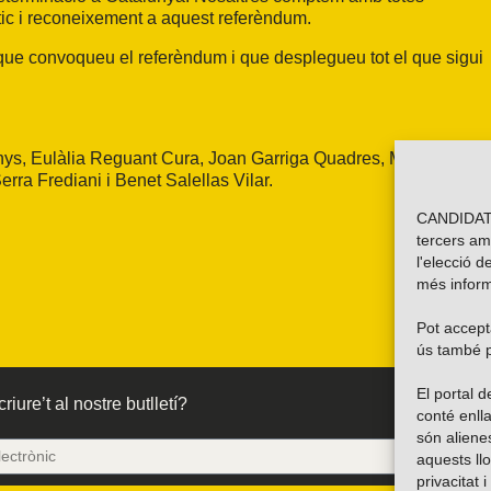
tic i reconeixement a aquest referèndum.
que convoqueu el referèndum i que desplegueu tot el que sigui
enys, Eulàlia Reguant Cura, Joan Garriga Quadres, Mireia Boya
rra Frediani i Benet Salellas Vilar.
CANDIDATU
tercers am
l'elecció d
més inform
Pot accepta
ús també p
El portal
riure’t al nostre butlletí?
conté enlla
són alien
aquests ll
privacitat 