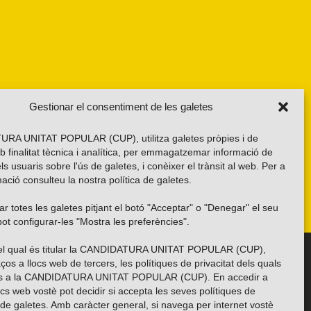
Gestionar el consentiment de les galetes
RA UNITAT POPULAR (CUP), utilitza galetes pròpies i de
b finalitat tècnica i analítica, per emmagatzemar informació de
els usuaris sobre l'ús de galetes, i conèixer el trànsit al web. Per a
ació consulteu la nostra
política de galetes
.
r totes les galetes pitjant el botó "Acceptar" o "Denegar" el seu
ot configurar-les "Mostra les preferències".
 del qual és titular la CANDIDATURA UNITAT POPULAR (CUP),
Troba’ns a les xarxes socials
ços a llocs web de tercers, les polítiques de privacitat dels quals
es a la CANDIDATURA UNITAT POPULAR (CUP). En accedir a
ocs web vostè pot decidir si accepta les seves polítiques de
i de galetes. Amb caràcter general, si navega per internet vostè