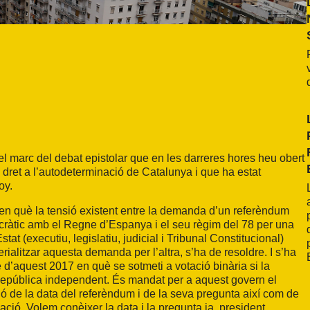
l marc del debat epistolar que en les darreres hores heu obert
 dret a l’autodeterminació de Catalunya i que ha estat
oy.
en què la tensió existent entre la demanda d’un referèndum
mocràtic amb el Regne d’Espanya i el seu règim del 78 per una
stat (executiu, legislatiu, judicial i Tribunal Constitucional)
ialitzar aquesta demanda per l’altra, s’ha de resoldre. I s’ha
d’aquest 2017 en què se sotmeti a votació binària si la
República independent. És mandat per a aquest govern el
 de la data del referèndum i de la seva pregunta així com de
ació. Volem conèixer la data i la pregunta ja, president.