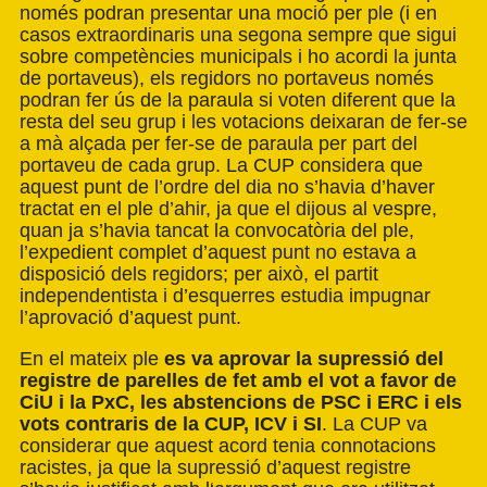
només podran presentar una moció per ple (i en
casos extraordinaris una segona sempre que sigui
sobre competències municipals i ho acordi la junta
de portaveus), els regidors no portaveus només
podran fer ús de la paraula si voten diferent que la
resta del seu grup i les votacions deixaran de fer-se
a mà alçada per fer-se de paraula per part del
portaveu de cada grup. La CUP considera que
aquest punt de l’ordre del dia no s’havia d’haver
tractat en el ple d’ahir, ja que el dijous al vespre,
quan ja s’havia tancat la convocatòria del ple,
l’expedient complet d’aquest punt no estava a
disposició dels regidors; per això, el partit
independentista i d’esquerres estudia impugnar
l’aprovació d’aquest punt.
En el mateix ple
es va aprovar la supressió del
registre de parelles de fet amb el vot a favor de
CiU i la PxC, les abstencions de PSC i ERC i els
vots contraris de la CUP, ICV i SI
. La CUP va
considerar que aquest acord tenia connotacions
racistes, ja que la supressió d’aquest registre