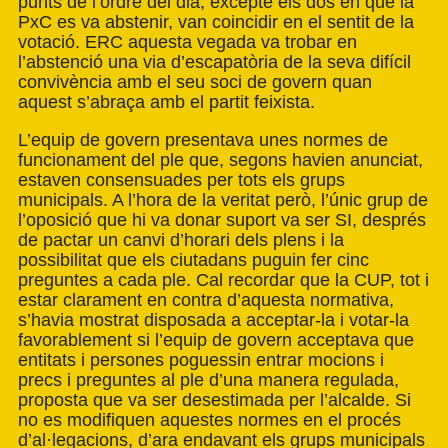
punts de l’ordre del dia, excepte els dos en què la
PxC es va abstenir, van coincidir en el sentit de la
votació. ERC aquesta vegada va trobar en
l’abstenció una via d’escapatòria de la seva difícil
convivència amb el seu soci de govern quan
aquest s’abraça amb el partit feixista.
L’equip de govern presentava unes normes de
funcionament del ple que, segons havien anunciat,
estaven consensuades per tots els grups
municipals. A l’hora de la veritat però, l’únic grup de
l’oposició que hi va donar suport va ser SI, després
de pactar un canvi d’horari dels plens i la
possibilitat que els ciutadans puguin fer cinc
preguntes a cada ple. Cal recordar que la CUP, tot i
estar clarament en contra d’aquesta normativa,
s’havia mostrat disposada a acceptar-la i votar-la
favorablement si l’equip de govern acceptava que
entitats i persones poguessin entrar mocions i
precs i preguntes al ple d’una manera regulada,
proposta que va ser desestimada per l’alcalde. Si
no es modifiquen aquestes normes en el procés
d’al·legacions, d’ara endavant els grups municipals