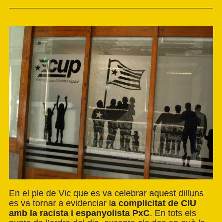
En el ple de Vic que es va celebrar aquest dilluns
es va tornar a evidenciar l
a complicitat de CIU
amb la racista i espanyolista PxC
. En tots els