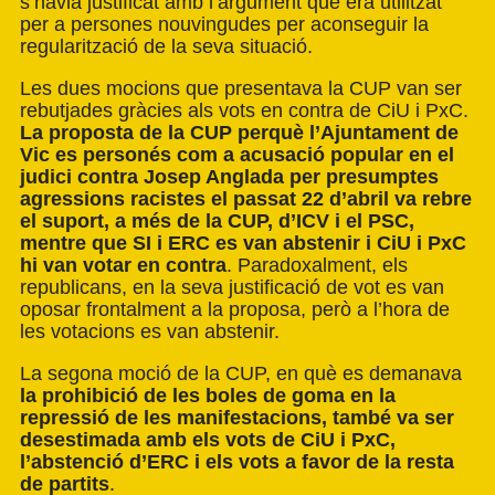
s’havia justificat amb l‘argument que era utilitzat
per a persones nouvingudes per aconseguir la
regularització de la seva situació.
Les dues mocions que presentava la CUP van ser
rebutjades gràcies als vots en contra de CiU i PxC.
La proposta de la CUP perquè l’Ajuntament de
Vic es personés com a acusació popular en el
judici contra Josep Anglada per presumptes
agressions racistes el passat 22 d’abril va rebre
el suport, a més de la CUP, d’ICV i el PSC,
mentre que SI i ERC es van abstenir i CiU i PxC
hi van votar en contra
. Paradoxalment, els
republicans, en la seva justificació de vot es van
oposar frontalment a la proposa, però a l’hora de
les votacions es van abstenir.
La segona moció de la CUP, en què es demanava
la prohibició de les boles de goma en la
repressió de les manifestacions, també va ser
desestimada amb els vots de CiU i PxC,
l’abstenció d’ERC i els vots a favor de la resta
de partits
.