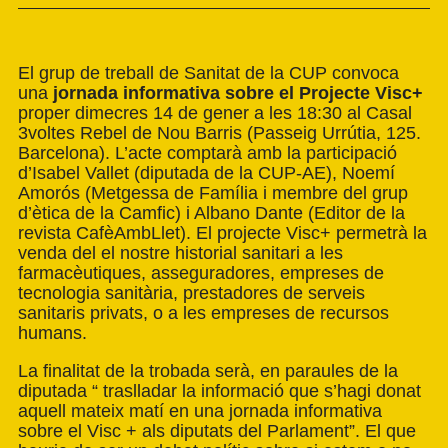
El grup de treball de Sanitat de la CUP convoca
una
jornada informativa sobre el Projecte Visc+
proper dimecres 14 de gener a les 18:30 al Casal
3voltes Rebel de Nou Barris
(Passeig Urrútia, 125.
Barcelona)
. L’acte comptarà amb la participació
d’Isabel Vallet (diputada de la CUP-AE), Noemí
Amorós (Metgessa de Família i membre del grup
d’ètica de la Camfic) i Albano Dante (Editor de la
revista CafèAmbLlet). El projecte Visc+ permetrà la
venda del el nostre historial sanitari a les
farmacèutiques, asseguradores, empreses de
tecnologia sanitària, prestadores de serveis
sanitaris privats, o a les empreses de recursos
humans.
La finalitat de la trobada serà, en paraules de la
diputada “ traslladar la informació que s’hagi donat
aquell mateix matí en una jornada informativa
sobre el Visc + als diputats del Parlament”. El que