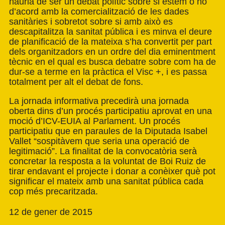
hauria de ser un debat polític sobre si estem o no
d’acord amb la comercialització de les dades
sanitàries i sobretot sobre si amb això es
descapitalitza la sanitat pública i es minva el deure
de planificació de la mateixa s’ha convertit per part
dels organitzadors en un ordre del dia eminentment
tècnic en el qual es busca debatre sobre com ha de
dur-se a terme en la pràctica el Visc +, i es passa
totalment per alt el debat de fons.
La jornada informativa precedirà una jornada
oberta dins d’un procés participatiu aprovat en una
moció d’ICV-EUIA al Parlament. Un procés
participatiu que en paraules de la Diputada Isabel
Vallet “sospitàvem que seria una operació de
legitimació”. La finalitat de la convocatòria serà
concretar la resposta a la voluntat de Boi Ruiz de
tirar endavant el projecte i donar a conèixer què pot
significar el mateix amb una sanitat pública cada
cop més precaritzada.
12 de gener de 2015