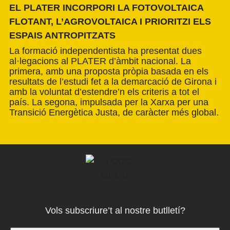
EL PLATER INCORPORI LA FOTOVOLTAICA
FLOTANT, L’AGROVOLTAICA I PRIORITZI ELS
ESPAIS ANTROPITZATS
La formació independentista ha presentat dues
al·legacions al PLATER d’àmbit nacional. La
primera, amb una proposta pròpia basada en els
resultats de l’estudi fet a la demarcació de Girona i
amb la voluntat d’estendre’n els criteris a tot el
país. La segona, impulsada per la Xarxa per una
Transició Energètica Justa, de caràcter més global.
Vols subscriure’t al nostre butlletí?