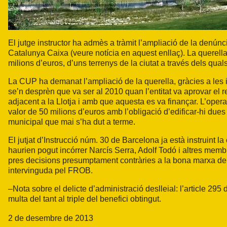
El jutge instructor ha admès a tràmit l’ampliació de la den
Catalunya Caixa (veure notícia en aquest
enllaç
). La querel
milions d’euros, d’uns terrenys de la ciutat a través dels quals
La CUP ha demanat l’ampliació de la querella, gràcies a les in
se’n desprèn que va ser al 2010 quan l’entitat va aprovar el r
adjacent a la Llotja i amb que aquesta es va finançar. L’opera
valor de 50 milions d’euros amb l’obligació d’edificar-hi dues 
municipal que mai s’ha dut a terme.
El jutjat d’Instrucció núm. 30 de Barcelona ja està instruint 
haurien pogut incórrer Narcís Serra, Adolf Todó i altres mem
pres decisions presumptament contràries a la bona marxa de 
intervinguda pel FROB.
–
Nota sobre el delicte d’administració deslleial: l’article 2
multa del tant al triple del benefici obtingut.
2 de desembre de 2013