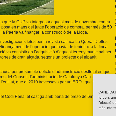
úncia que la CUP va interposar aquest mes de novembre contra
la posa en mans del jutge l’operació de compra, per més de 50
 la Paeria va finançar la construcció de la Llotja.
vestigacions fetes per la revista satírica La Quera. D’elles
efinançament de l’operació que havia de tenir lloc a la finca
ció va consistir en l’adquisició d’aquest terreny municipal per
torres de gran alçada, segons un projecte del tripartit
la causa per presumpte delicte d’administració deslleial en que
bres del Consell d’administració de Catalunya Caixa, per haver
l’entitat, que al 2010 travessava per un ERO i que va acabar
CANDIDATU
95 del Codi Penal el castiga amb pena de presó de 6m a 4 anys o
tercers am
l'elecció d
més inform