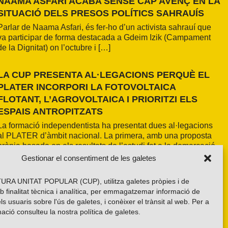
NAAMA ASFARI ACABA SENSE CAP AVENÇ EN LA
SITUACIÓ DELS PRESOS POLÍTICS SAHRAUÍS
Parlar de Naama Asfari, és fer-ho d’un activista sahrauí que
va participar de forma destacada a Gdeim Izik (Campament
de la Dignitat) on l’octubre i […]
LA CUP PRESENTA AL·LEGACIONS PERQUÈ EL
PLATER INCORPORI LA FOTOVOLTAICA
FLOTANT, L’AGROVOLTAICA I PRIORITZI ELS
ESPAIS ANTROPITZATS
La formació independentista ha presentat dues al·legacions
al PLATER d’àmbit nacional. La primera, amb una proposta
pròpia basada en els resultats de l’estudi fet a la demarcació
de Girona i amb la voluntat d’estendre’n els criteris a tot el
Gestionar el consentiment de les galetes
país. La segona, impulsada per la Xarxa per una Transició
Energètica Justa, de caràcter més global.
RA UNITAT POPULAR (CUP), utilitza galetes pròpies i de
b finalitat tècnica i analítica, per emmagatzemar informació de
els usuaris sobre l'ús de galetes, i conèixer el trànsit al web. Per a
ació consulteu la nostra
política de galetes
.