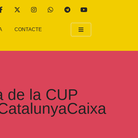
A
CONTACTE
la de la CUP
e CatalunyaCaixa