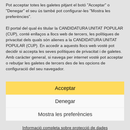
Pot acceptar totes les galetes pitjant el botó "Acceptar" o
Vols subscriure’t al nostre butlletí?
"Denegar" el seu ús també pot configurar-les "Mostra les
preferències".
El portal del qual és titular la CANDIDATURA UNITAT POPULAR
(CUP), conté enllaços a llocs web de tercers, les polítiques de
ENVIAR
privacitat dels quals són alienes a la CANDIDATURA UNITAT
POPULAR (CUP). En accedir a aquests llocs web vostè pot
decidir si accepta les seves polítiques de privacitat i de galetes.
Troba’ns a les xarxes socials
Amb caràcter general, si navega per internet vostè pot acceptar
o rebutjar les galetes de tercers des de les opcions de
configuració del seu navegador.
Acceptar
Carrer Casp 180 (baixos), Barcelona.
623495996
Denegar
contacte@cup.cat
Mostra les preferències
PROTECCIÓ DE DADES
POLÍTICA DE GALETES (EU)
Informació completa sobre protecció de dades