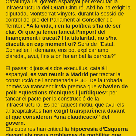
Catalunya i el govern espanyol per executar la
infraestructura del Quart Cinturó. Així ho ha exigit la
diputada, Montserrat Vinyets, durant la sessió de
control del ple del Parlament al Conseller de
Territori:
“A la vida, i en la política s’ha de ser
clar. Oi que ja tenen tancat l’import del
finançament i traçat? I la titularitat, no s’ha
discutit en cap moment oi?
Serà de l’Estat.
Conseller, li demano, ens pot explicar amb
claredat, avui, fins a on ha arribat la derrota?”
El passat dijous els dos executius, català i
espanyol,
es van reunir a Madrid
per tractar la
construcció de l’anomenada B-40. De la trobada
només va transcendir via premsa que
s’havien de
polir “qüestions tècniques i jurídiques”
per
tancar el pacte per la construcció de la
infraestructura. És per aquest motiu, que avui els
anticapitalistes
han exigit transparència davant
el que consideren “una claudicació” del
govern
.
Els cupaires han criticat la
hipocresia d’Esquerra
davant els greus problemes de mobilitat que