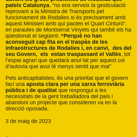
pateix Catalunya
, “no ens serveix la gesticulació
reprovant a la Ministra de Transports pel
funcionament de Rodalies si és precisament amb
aquest Ministeri amb qui pacten el Quart Cinturó”,
en paraules de Montserrat Vinyets qui també els ha
qüestionat el següent:
“Perquè no han
aconseguit cap fita en el traspàs de les
infraestructures de Rodalies i, en canvi, des del
seu Govern, els estan traspassant el Vallès
, tot
l’espai agrari que quedarà anul·lat per aquest coi
d’autovia que avui té menys sentit que mai”
Pels anticapitalistes, és una prioritat que el govern
faci una
aposta clara per una xarxa ferroviària
pública i de qualitat
que respongui a les
necessitats de la gent treballadora del país i
abandoni un projecte que consideren va en la
direcció oposada.
3 de maig de 2023