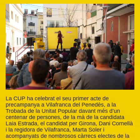
La CUP ha celebrat el seu primer acte de
precampanya a Vilafranca del Penedès, a la
Trobada de la Unitat Popular davant més d’un
centenar de persones, de la mà de la candidata
Laia Estrada, el candidat per Girona, Dani Cornellà
i la regidora de Vilafranca, Marta Soler i
acompanyats de nombrosos càrrecs electes de la