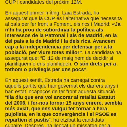
CUP i candidates del pròxim 12M.
En aquest primer míting, Laia Estrada, ha
assegurat que la CUP és l’alternativa que necessita
al país per fer front a Foment, els rics i Madrid:
«Ja
n’hi ha prou de subordinar la política als
interessos de la Patronal i als de Madrid, en
la
del país a la de Madrid i la dels rics. Avancem
cap a la independència per defensar per a la
població, per viure totes millor”
. La candidata ha
assegurat que: “El 12 de maig hem de decidir si
planifiquem o ens planifiquen.
O són drets per a
tothom o privilegis per uns pocs”
.
En aquest sentit, Estrada ha carregat contra
aquells partits que han governat els darrers anys i
han estat incapaços de fer front aquesta situació.
“
Illa diu que ens vol ancorar al retallat Estatut
del 2006, i fer-nos tornar 15 anys enrere, sembla
més aviat, que ens vulgui fer tornar a l’era
pujolista, en la que convergència i el PSOE es
repartien el pastís
”, ha etzibat la candidata
cupaire. Després, ha llençat un missatge per a