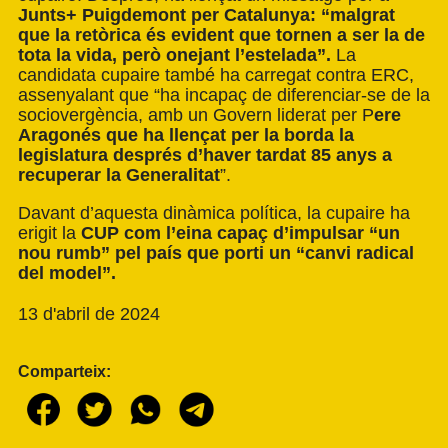
Junts+ Puigdemont per Catalunya: “malgrat
que la retòrica és evident que tornen a ser la de
tota la vida, però onejant l’estelada”.
La
candidata cupaire també ha carregat contra ERC,
assenyalant que “ha incapaç de diferenciar-se de la
sociovergència, amb un Govern liderat per P
ere
Aragonés que ha llençat per la borda la
legislatura després d’haver tardat 85 anys a
recuperar la Generalitat
”.
Davant d’aquesta dinàmica política, la cupaire ha
erigit la
CUP com l’eina capaç d’impulsar “un
nou rumb” pel país que porti un “canvi radical
del model”.
13 d'abril de 2024
Comparteix: