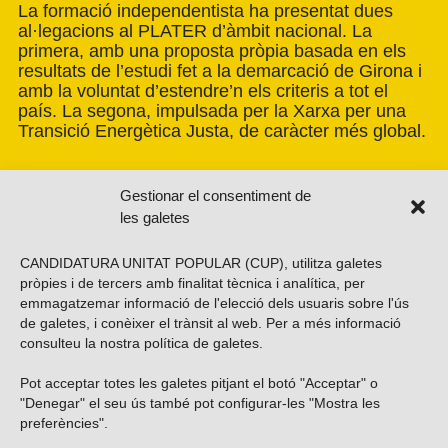
La formació independentista ha presentat dues
al·legacions al PLATER d’àmbit nacional. La
primera, amb una proposta pròpia basada en els
resultats de l’estudi fet a la demarcació de Girona i
amb la voluntat d’estendre’n els criteris a tot el
país. La segona, impulsada per la Xarxa per una
Transició Energètica Justa, de caràcter més global.
Gestionar el consentiment de
les galetes
CANDIDATURA UNITAT POPULAR (CUP), utilitza galetes
pròpies i de tercers amb finalitat tècnica i analítica, per
emmagatzemar informació de l'elecció dels usuaris sobre l'ús
de galetes, i conèixer el trànsit al web. Per a més informació
consulteu la nostra
política de galetes
.
Pot acceptar totes les galetes pitjant el botó "Acceptar" o
Vols subscriure’t al nostre butlletí?
"Denegar" el seu ús també pot configurar-les "Mostra les
preferències".