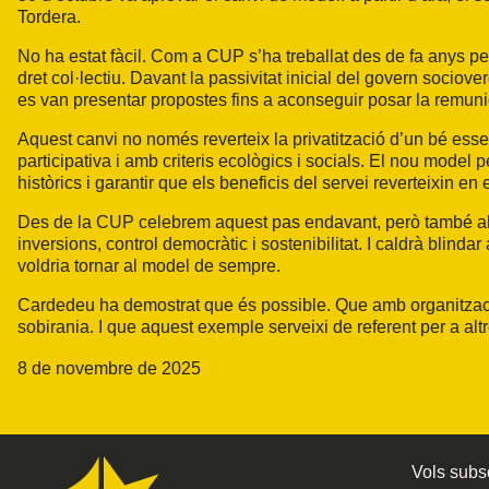
Tordera.
No ha estat fàcil. Com a CUP s’ha treballat des de fa anys pe
dret col·lectiu. Davant la passivitat inicial del govern sociove
es van presentar propostes fins a aconseguir posar la remunici
Aquest canvi no només reverteix la privatització d’un bé esse
participativa i amb criteris ecològics i socials. El nou model
històrics i garantir que els beneficis del servei reverteixin en
Des de la CUP celebrem aquest pas endavant, però també ale
inversions, control democràtic i sostenibilitat. I caldrà blin
voldria tornar al model de sempre.
Cardedeu ha demostrat que és possible. Que amb organització,
sobirania. I que aquest exemple serveixi de referent per a altr
8 de novembre de 2025
Vols subsc