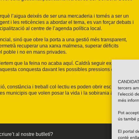
rquè l’aigua deixés de ser una mercaderia i tornés a ser un
rgent i les reticències a abordar el tema, es van forçar debats i
palització al centre de l’agenda política local.
ncial, sinó que obre la porta a una gestió més transparent,
 permetrà recuperar una xarxa malmesa, superar dèficits
 el poble i no en mans privades.
rtem que la feina no acaba aquí. Caldrà seguir exigint
dar aquesta conquesta davant les possibles pressions de qui
CANDIDATU
 constància i treball col·lectiu es poden obrir escletxes de
tercers am
es municipis que volen posar la vida i la sobirania al centre.
l'elecció d
més inform
Pot accepta
ús també p
El portal
riure’t al nostre butlletí?
conté enlla