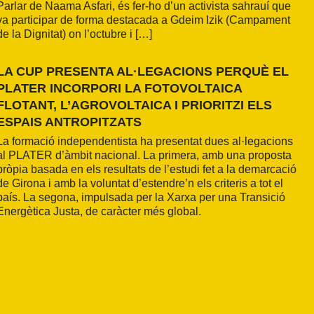
Parlar de Naama Asfari, és fer-ho d’un activista sahrauí que
va participar de forma destacada a Gdeim Izik (Campament
de la Dignitat) on l’octubre i […]
LA CUP PRESENTA AL·LEGACIONS PERQUÈ EL
PLATER INCORPORI LA FOTOVOLTAICA
FLOTANT, L’AGROVOLTAICA I PRIORITZI ELS
ESPAIS ANTROPITZATS
La formació independentista ha presentat dues al·legacions
al PLATER d’àmbit nacional. La primera, amb una proposta
pròpia basada en els resultats de l’estudi fet a la demarcació
de Girona i amb la voluntat d’estendre’n els criteris a tot el
país. La segona, impulsada per la Xarxa per una Transició
Energètica Justa, de caràcter més global.