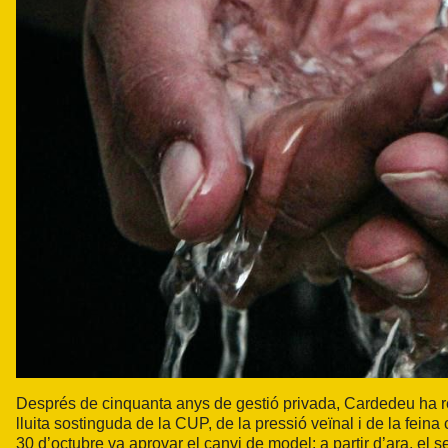
Després de cinquanta anys de gestió privada, Cardedeu ha recup
lluita sostinguda de la CUP, de la pressió veïnal i de la feina
30 d’octubre va aprovar el canvi de model: a partir d’ara, el 