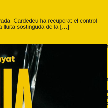
vada, Cardedeu ha recuperat el control
la lluita sostinguda de la […]