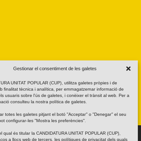
Gestionar el consentiment de les galetes
RA UNITAT POPULAR (CUP), utilitza galetes pròpies i de
b finalitat tècnica i analítica, per emmagatzemar informació de
els usuaris sobre l'ús de galetes, i conèixer el trànsit al web. Per a
ació consulteu la nostra
política de galetes
.
r totes les galetes pitjant el botó "Acceptar" o "Denegar" el seu
ot configurar-les "Mostra les preferències".
 del qual és titular la CANDIDATURA UNITAT POPULAR (CUP),
Troba’ns a les xarxes socials
ços a llocs web de tercers, les polítiques de privacitat dels quals