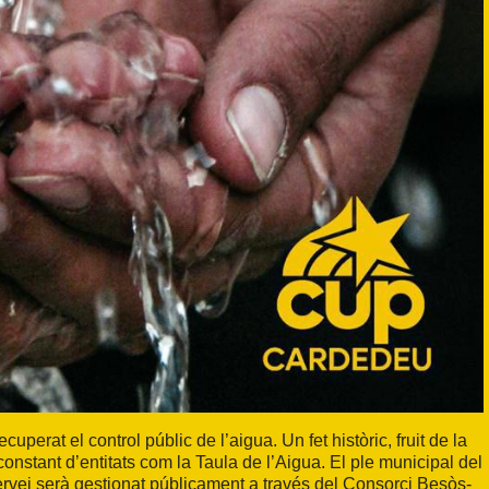
erat el control públic de l’aigua. Un fet històric, fruit de la
 constant d’entitats com la Taula de l’Aigua. El ple municipal del
servei serà gestionat públicament a través del Consorci Besòs-