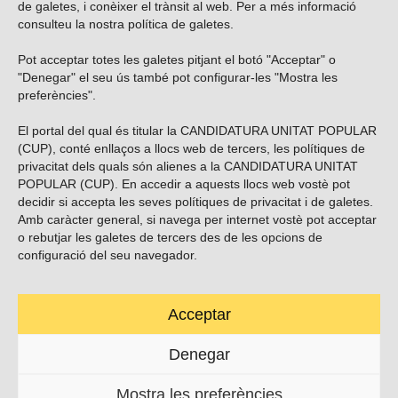
de galetes, i conèixer el trànsit al web. Per a més informació
consulteu la nostra
política de galetes
.
Pot acceptar totes les galetes pitjant el botó "Acceptar" o
Vols subscriure’t al nostre butlletí?
"Denegar" el seu ús també pot configurar-les "Mostra les
preferències".
El portal del qual és titular la CANDIDATURA UNITAT POPULAR
(CUP), conté enllaços a llocs web de tercers, les polítiques de
ENVIAR
privacitat dels quals són alienes a la CANDIDATURA UNITAT
POPULAR (CUP). En accedir a aquests llocs web vostè pot
decidir si accepta les seves polítiques de privacitat i de galetes.
Troba’ns a les xarxes socials
Amb caràcter general, si navega per internet vostè pot acceptar
o rebutjar les galetes de tercers des de les opcions de
configuració del seu navegador.
Acceptar
Carrer Casp 180 (baixos), Barcelona.
623495996
Denegar
contacte@cup.cat
Mostra les preferències