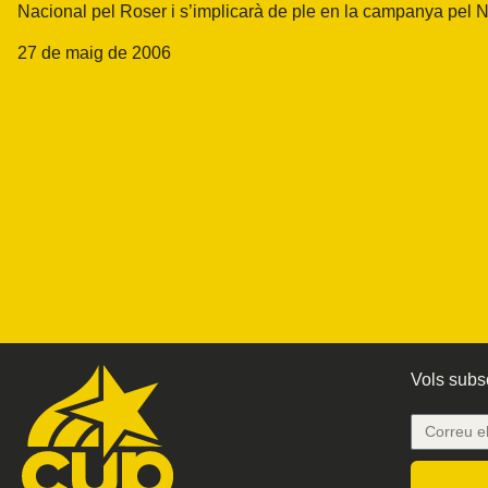
Nacional pel Roser i s’implicarà de ple en la campanya pel No
27 de maig de 2006
Vols subsc