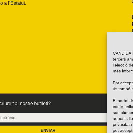
 a l’Estatut.
CANDIDATU
tercers am
l'elecció d
més inform
Pot accepta
ús també p
El portal
riure’t al nostre butlletí?
conté enlla
són alien
aquests ll
privacitat 
pot accept
ENVIAR