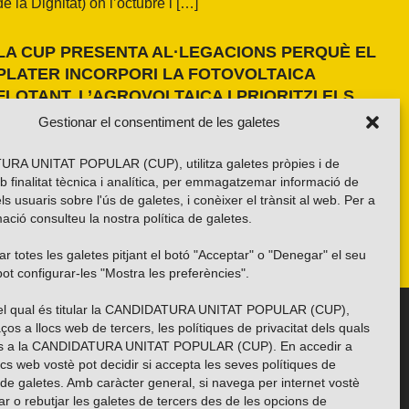
de la Dignitat) on l’octubre i […]
LA CUP PRESENTA AL·LEGACIONS PERQUÈ EL
PLATER INCORPORI LA FOTOVOLTAICA
FLOTANT, L’AGROVOLTAICA I PRIORITZI ELS
ESPAIS ANTROPITZATS
Gestionar el consentiment de les galetes
La formació independentista ha presentat dues al·legacions
al PLATER d’àmbit nacional. La primera, amb una proposta
RA UNITAT POPULAR (CUP), utilitza galetes pròpies i de
pròpia basada en els resultats de l’estudi fet a la demarcació
b finalitat tècnica i analítica, per emmagatzemar informació de
de Girona i amb la voluntat d’estendre’n els criteris a tot el
els usuaris sobre l'ús de galetes, i conèixer el trànsit al web. Per a
país. La segona, impulsada per la Xarxa per una Transició
ació consulteu la nostra
política de galetes
.
Energètica Justa, de caràcter més global.
r totes les galetes pitjant el botó "Acceptar" o "Denegar" el seu
ot configurar-les "Mostra les preferències".
 del qual és titular la CANDIDATURA UNITAT POPULAR (CUP),
Troba’ns a les xarxes socials
ços a llocs web de tercers, les polítiques de privacitat dels quals
es a la CANDIDATURA UNITAT POPULAR (CUP). En accedir a
ocs web vostè pot decidir si accepta les seves polítiques de
i de galetes. Amb caràcter general, si navega per internet vostè
ar o rebutjar les galetes de tercers des de les opcions de