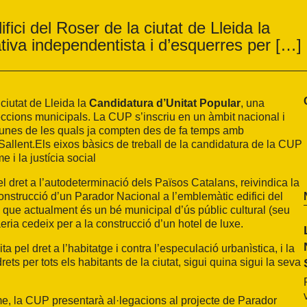
fici del Roser de la ciutat de Lleida la
tiva independentista i d’esquerres per […]
ciutat de Lleida la
Candidatura d’Unitat Popular
, una
eccions municipals. La CUP s’inscriu en un àmbit nacional i
algunes de les quals ja compten des de fa temps amb
Sallent.
Els eixos bàsics de treball de la candidatura de la CUP
 i la justícia social
l dret a l’autodeterminació dels Països Catalans, reivindica la
onstrucció d’un Parador Nacional a l’emblemàtic edifici del
a i que actualment és un bé municipal d’ús públic cultural (seu
eria cedeix per a la construcció d’un hotel de luxe.
a pel dret a l’habitatge i contra l’especulació urbanìstica, i la
rets per tots els habitants de la ciutat, sigui quina sigui la seva
me, la CUP presentarà al·legacions al projecte de Parador