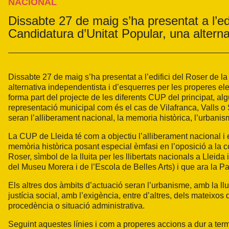
NACIONAL
Dissabte 27 de maig s’ha presentat a l’edi
Candidatura d’Unitat Popular, una alterna
Dissabte 27 de maig s’ha presentat a l’edifici del Roser de la 
alternativa independentista i d’esquerres per les properes el
forma part del projecte de les diferents CUP del principat, 
representació municipal com és el cas de Vilafranca, Valls o 
seran l’alliberament nacional, la memoria històrica, l’urbanisme
La CUP de Lleida té com a objectiu l’alliberament nacional i e
memòria històrica posant especial èmfasi en l’oposició a la c
Roser, sìmbol de la lluita per les llibertats nacionals a Lleid
del Museu Morera i de l’Escola de Belles Arts) i que ara la Pa
Els altres dos àmbits d’actuació seran l’urbanisme, amb la lluit
justícia social, amb l’exigència, entre d’altres, dels mateixos d
procedència o situació administrativa.
Seguint aquestes línies i com a properes accions a dur a ter