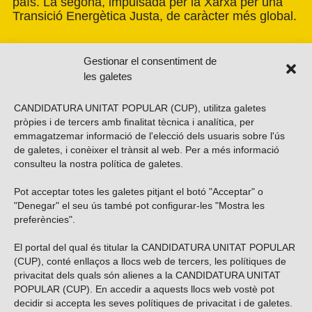
país. La segona, impulsada per la Xarxa per una
Transició Energètica Justa, de caràcter més global.
Gestionar el consentiment de
les galetes
CANDIDATURA UNITAT POPULAR (CUP), utilitza galetes
pròpies i de tercers amb finalitat tècnica i analítica, per
emmagatzemar informació de l'elecció dels usuaris sobre l'ús
de galetes, i conèixer el trànsit al web. Per a més informació
consulteu la nostra
política de galetes
.
Pot acceptar totes les galetes pitjant el botó "Acceptar" o
Vols subscriure’t al nostre butlletí?
"Denegar" el seu ús també pot configurar-les "Mostra les
preferències".
El portal del qual és titular la CANDIDATURA UNITAT POPULAR
(CUP), conté enllaços a llocs web de tercers, les polítiques de
ENVIAR
privacitat dels quals són alienes a la CANDIDATURA UNITAT
POPULAR (CUP). En accedir a aquests llocs web vostè pot
decidir si accepta les seves polítiques de privacitat i de galetes.
Troba’ns a les xarxes socials