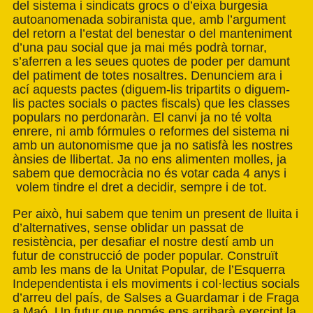
del sistema i sindicats grocs o d’eixa burgesia
autoanomenada sobiranista que, amb l’argument
del retorn a l’estat del benestar o del manteniment
d’una pau social que ja mai més podrà tornar,
s’aferren a les seues quotes de poder per damunt
del patiment de totes nosaltres. Denunciem ara i
ací aquests pactes (diguem-lis tripartits o diguem-
lis pactes socials o pactes fiscals) que les classes
populars no perdonaràn. El canvi ja no té volta
enrere, ni amb fórmules o reformes del sistema ni
amb un autonomisme que ja no satisfà les nostres
ànsies de llibertat. Ja no ens alimenten molles, ja
sabem que democràcia no és votar cada 4 anys i
volem tindre el dret a decidir, sempre i de tot.
Per això, hui sabem que tenim un present de lluita i
d’alternatives, sense oblidar un passat de
resistència, per desafiar el nostre destí amb un
futur de construcció de poder popular. Construït
amb les mans de la Unitat Popular, de l’Esquerra
Independentista i els moviments i col·lectius socials
d’arreu del país, de Salses a Guardamar i de Fraga
a Maó. Un futur que només ens arribarà exercint la