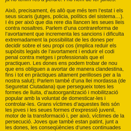
Això, precisament, és allò que més tem l’estat i els
seus sicaris (jutges, policia, polítics del sistema…).
I és per això que dia rere dia llancen les seues lleis
contra nosaltres. Parlem d’una contrareforma de
l’avortament que incrementa les sancions i dificulta
extremadament la possibilitat de les dones per
decidir sobre el seu propi cos (implica reduir els
supòsits legals de l’avortament i endurir el codi
penal contra metges i professionals que el
practiquen. Les dones ens podem trobar de nou
que ens obliguen a avortar de manera clandestina,
fins i tot en pràctiques altament perilloses per a la
nostra salut); Parlem també d’una llei mordassa (de
Seguretat Ciutadana) que persegueix totes les
formes de lluita, d’autoorganització i mobilització
popular amb la voluntat de domesticar-les i
controlar-les. Grans víctimes d’aquestes lleis són
les joves i les seues formes d’expressió juvenil,
motor de la transformació i, per això, víctimes de la
persecució. Joves que també estan patint, junt a
les dones, les conseqüències d’unes continuades