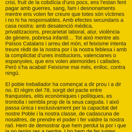
crisi, fruit de la cobdícia d’uns pocs, ens l’estan fent
pagar amb guerres, sang, fam i desnonaments
mentre ens volen fer creure que totes són víctimes
i no hi ha responsables. Amb efectes secundaris a
casa nostra: amb desatenció mèdica,
privatitzacions, precarietat laboral, atur, violència
de gènere, pobresa infantil… Tot això mentre als
Països Catalans i arreu del món, el feixisme intenta
treure rèdit de la nostra por i la nostra feblesa i amb
la complicitat d’unes institucions, valencianes o
espanyoles, que ens volen atemorides i callades.
Però s’ha acabat! Feixisme mai més, enlloc, contra
ningú.
El poble treballador ha començat a dir prou i a dir
no. El règim del 78, sorgit del pacte entre
franquistes, elits econòmiques i polítiques, es
trontolla i sembla prop de la seua caiguda. I això
passa única i exclusivament per la capacitat del
nostre Poble i la nostra classe, de cadascuna de
nosaltres, de prendre el poder i fer valdre la nostra
raó. Hem de demostrar que hem perdut la por i que
ja no tenim res a perdre. I ho hem de fer juntes.