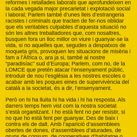
reformes i retallades laborals que aprofundeixen en
la cada vegada major precarietat i explotació social
i laboral; Parlem també d’unes lleis d’estrangeria
racistes i criminals que tracten de fer-nos oblidar
que els veritables culpables d’aquesta situació no
són les altres treballadores que, com nosaltres,
busquen fora un lloc millor on viure i guanyar-se la
vida, si no aquelles que, segudes a despatxos de
moqueta gris, provoquen les situacions de misèria i
fam a l’Àfrica o, ara ja si, també al nostre
“paradisíac” sud d’Europa; Parlem, com no, de la
LOMCE que pretén atacar l’ensenyament públic,
introduir de nou l’església a les nostres escoles o
acabar amb les poques eines de supervivència del
català a la societat, és a dir, l’ensenyament.
Però on hi ha lluita hi ha vida i hi ha resposta. Als
darrers temps hem vist com la nostra societat
s’està organitzant. I ho està fent no per resistir, si
no que ho està fent per guanyar. Des de baix i
contra els de dalt. Amb l’aparició d’assemblees
obertes de dones, d’assemblees d’aturades, de
grups de consum, de cooperatives d’habitatge o