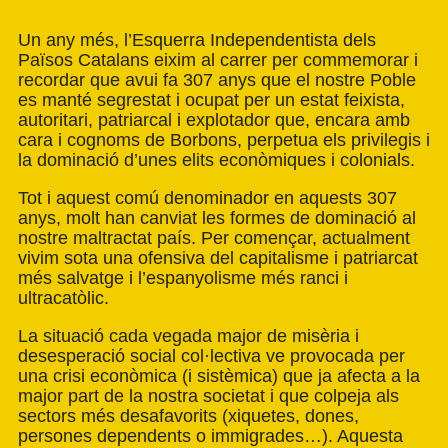
Un any més, l’Esquerra Independentista dels
Països Catalans eixim al carrer per commemorar i
recordar que avui fa 307 anys que el nostre Poble
es manté segrestat i ocupat per un estat feixista,
autoritari, patriarcal i explotador que, encara amb
cara i cognoms de Borbons, perpetua els privilegis i
la dominació d’unes elits econòmiques i colonials.
Tot i aquest comú denominador en aquests 307
anys, molt han canviat les formes de dominació al
nostre maltractat país. Per començar, actualment
vivim sota una ofensiva del capitalisme i patriarcat
més salvatge i l’espanyolisme més ranci i
ultracatòlic.
La situació cada vegada major de misèria i
desesperació social col·lectiva ve provocada per
una crisi econòmica (i sistèmica) que ja afecta a la
major part de la nostra societat i que colpeja als
sectors més desafavorits (xiquetes, dones,
persones dependents o immigrades…). Aquesta