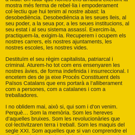
mostra més ferma de rebel·lia i empoderament
col·lectiu que hui tenim al nostre abast: la
desobediència. Desobediència a les seues lleis, al
seu poder, a la seua por, a les seues institucions, al
seu estat i al seu sistema assassí. Exercim-la,
practiquem-la, exigim-la. Recuperem i ocupem els
nostres carrers, els nostres ajuntaments, les
nostres escoles, les nostres vides.
Destituïm el seu règim capitalista, patriarcal i
criminal. Aturem-ho tot com ens ensenyaren les
nostres àvies, de forma indefinida i insurreccional. I
encetem des de ja eixe Procés Constituent dels
Països Catalans que ens portarà a l’alliberament
com a persones, com a catalanes i com a
treballadores.
I no oblidem mai, això si, qui som i d’on venim.
Perquè… Som la memòria. Som les hereves
d’aquelles bruixes. Som les revolucionàries que
col·lectivitzaren terra i treball. Som les maquis del
segle XXI. Som aquelles que si van comprendre el