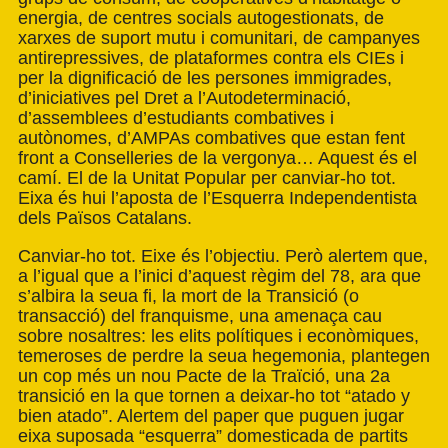
energia, de centres socials autogestionats, de
xarxes de suport mutu i comunitari, de campanyes
antirepressives, de plataformes contra els CIEs i
per la dignificació de les persones immigrades,
d’iniciatives pel Dret a l’Autodeterminació,
d’assemblees d’estudiants combatives i
autònomes, d’AMPAs combatives que estan fent
front a Conselleries de la vergonya… Aquest és el
camí. El de la Unitat Popular per canviar-ho tot.
Eixa és hui l’aposta de l’Esquerra Independentista
dels Països Catalans.
Canviar-ho tot. Eixe és l’objectiu. Però alertem que,
a l’igual que a l’inici d’aquest règim del 78, ara que
s’albira la seua fi, la mort de la Transició (o
transacció) del franquisme, una amenaça cau
sobre nosaltres: les elits polítiques i econòmiques,
temeroses de perdre la seua hegemonia, plantegen
un cop més un nou Pacte de la Traïció, una 2a
transició en la que tornen a deixar-ho tot “atado y
bien atado”. Alertem del paper que puguen jugar
eixa suposada “esquerra” domesticada de partits