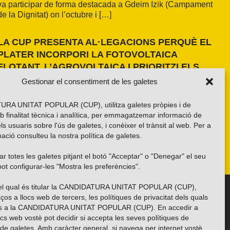
va participar de forma destacada a Gdeim Izik (Campament
de la Dignitat) on l’octubre i […]
LA CUP PRESENTA AL·LEGACIONS PERQUÈ EL
PLATER INCORPORI LA FOTOVOLTAICA
FLOTANT, L’AGROVOLTAICA I PRIORITZI ELS
ESPAIS ANTROPITZATS
Gestionar el consentiment de les galetes
La formació independentista ha presentat dues al·legacions
al PLATER d’àmbit nacional. La primera, amb una proposta
RA UNITAT POPULAR (CUP), utilitza galetes pròpies i de
pròpia basada en els resultats de l’estudi fet a la demarcació
b finalitat tècnica i analítica, per emmagatzemar informació de
de Girona i amb la voluntat d’estendre’n els criteris a tot el
els usuaris sobre l'ús de galetes, i conèixer el trànsit al web. Per a
país. La segona, impulsada per la Xarxa per una Transició
ació consulteu la nostra
política de galetes
.
Energètica Justa, de caràcter més global.
r totes les galetes pitjant el botó "Acceptar" o "Denegar" el seu
ot configurar-les "Mostra les preferències".
 del qual és titular la CANDIDATURA UNITAT POPULAR (CUP),
Troba’ns a les xarxes socials
ços a llocs web de tercers, les polítiques de privacitat dels quals
es a la CANDIDATURA UNITAT POPULAR (CUP). En accedir a
ocs web vostè pot decidir si accepta les seves polítiques de
i de galetes. Amb caràcter general, si navega per internet vostè