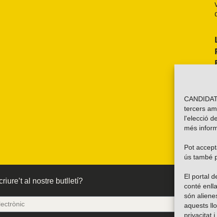
CANDIDATU
tercers am
l'elecció d
més inform
Pot accepta
ús també p
El portal
riure’t al nostre butlletí?
conté enlla
són alien
aquests ll
privacitat 