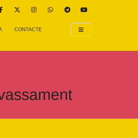
A
CONTACTE
nsvassament