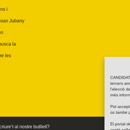
ns i
 Joan Jubany
un
 busca la
re les
CANDIDATU
tercers am
l'elecció d
més inform
Pot accepta
ús també p
El portal
riure’t al nostre butlletí?
conté enlla