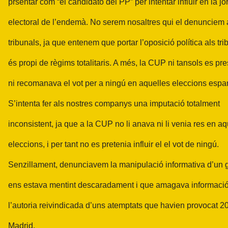
prsentar com “el candidato del PP” per intentar influir en la j
electoral de l’endemà. No serem nosaltres qui el denunciem 
tribunals, ja que entenem que portar l’oposició política als tri
és propi de règims totalitaris. A més, la CUP ni tansols es pr
ni recomanava el vot per a ningú en aquelles eleccions espa
S’intenta fer als nostres companys una imputació totalment
inconsistent, ja que a la CUP no li anava ni li venia res en aq
eleccions, i per tant no es pretenia influir el el vot de ningú.
Senzillament, denunciavem la manipulació informativa d’un 
ens estava mentint descaradament i que amagava informació
l’autoria reivindicada d’uns atemptats que havien provocat 2
Madrid.