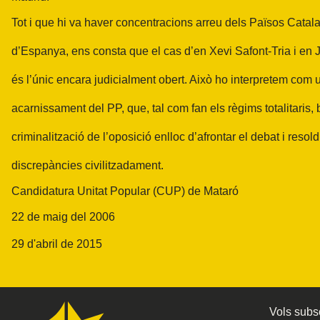
Tot i que hi va haver concentracions arreu dels Països Catala
d’Espanya, ens consta que el cas d’en Xevi Safont-Tria i en
és l’únic encara judicialment obert. Això ho interpretem com 
acarnissament del PP, que, tal com fan els règims totalitaris,
criminalització de l’oposició enlloc d’afrontar el debat i resold
discrepàncies civilitzadament.
Candidatura Unitat Popular (CUP) de Mataró
22 de maig del 2006
29 d'abril de 2015
Vols subsc