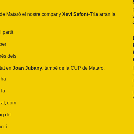
ts de Mataró el nostre company
Xevi Safont-Tria
arran la
 partit
per
rés dels
tat en
Joan Jubany
, també de la CUP de Mataró.
’ha
 la
cat, com
ig del
ació