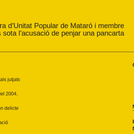
tura d’Unitat Popular de Mataró i membre
s sota l’acusació de penjar una pancarta
ls jutjats
del 2004.
n delicte
zació