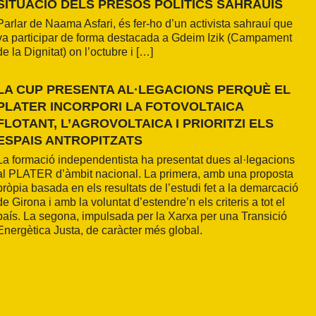
SITUACIÓ DELS PRESOS POLÍTICS SAHRAUÍS
Parlar de Naama Asfari, és fer-ho d’un activista sahrauí que
va participar de forma destacada a Gdeim Izik (Campament
de la Dignitat) on l’octubre i […]
LA CUP PRESENTA AL·LEGACIONS PERQUÈ EL
PLATER INCORPORI LA FOTOVOLTAICA
FLOTANT, L’AGROVOLTAICA I PRIORITZI ELS
ESPAIS ANTROPITZATS
La formació independentista ha presentat dues al·legacions
al PLATER d’àmbit nacional. La primera, amb una proposta
pròpia basada en els resultats de l’estudi fet a la demarcació
de Girona i amb la voluntat d’estendre’n els criteris a tot el
país. La segona, impulsada per la Xarxa per una Transició
Energètica Justa, de caràcter més global.