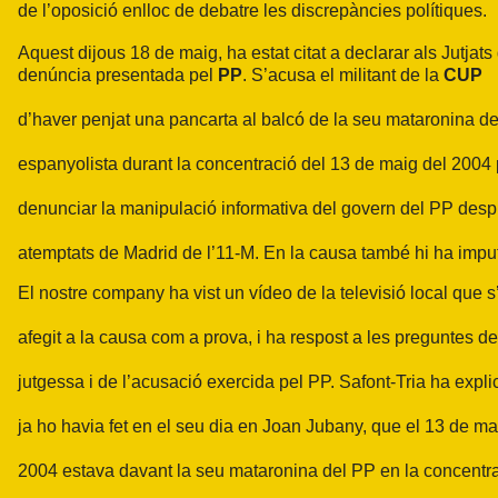
de l’oposició enlloc de debatre les discrepàncies polítiques.
Aquest dijous 18 de maig, ha estat citat a declarar als Jutja
denúncia presentada pel
PP
. S’acusa el militant de la
CUP
d’haver penjat una pancarta al balcó de la seu mataronina del
espanyolista durant la concentració del 13 de maig del 2004 
denunciar la manipulació informativa del govern del PP desp
atemptats de Madrid de l’11-M. En la causa també hi ha impu
El nostre company ha vist un vídeo de la televisió local que s
afegit a la causa com a prova, i ha respost a les preguntes de
jutgessa i de l’acusació exercida pel PP. Safont-Tria ha expli
ja ho havia fet en el seu dia en Joan Jubany, que el 13 de ma
2004 estava davant la seu mataronina del PP en la concentr