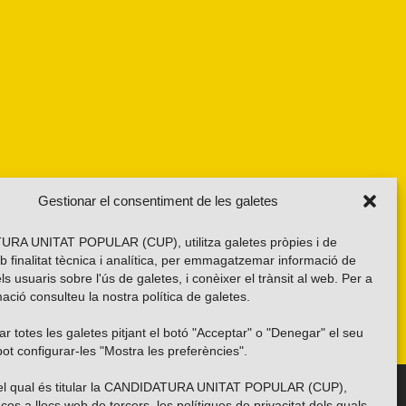
Gestionar el consentiment de les galetes
RA UNITAT POPULAR (CUP), utilitza galetes pròpies i de
b finalitat tècnica i analítica, per emmagatzemar informació de
els usuaris sobre l'ús de galetes, i conèixer el trànsit al web. Per a
ació consulteu la nostra
política de galetes
.
r totes les galetes pitjant el botó "Acceptar" o "Denegar" el seu
ot configurar-les "Mostra les preferències".
 del qual és titular la CANDIDATURA UNITAT POPULAR (CUP),
Troba’ns a les xarxes socials
ços a llocs web de tercers, les polítiques de privacitat dels quals