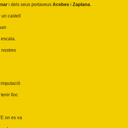
nar
i dels seus portaveus
Acebes
i
Zaplana
.
 un castell
quan
 escala.
 nostres
 imputació
tenir lloc
VE on es va