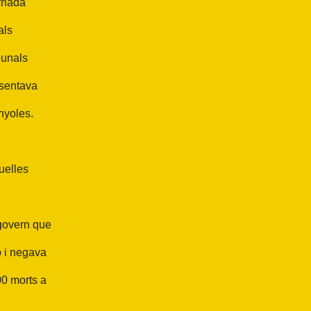
ornada
als
bunals
esentava
nyoles.
uelles
govern que
 i negava
00 morts a