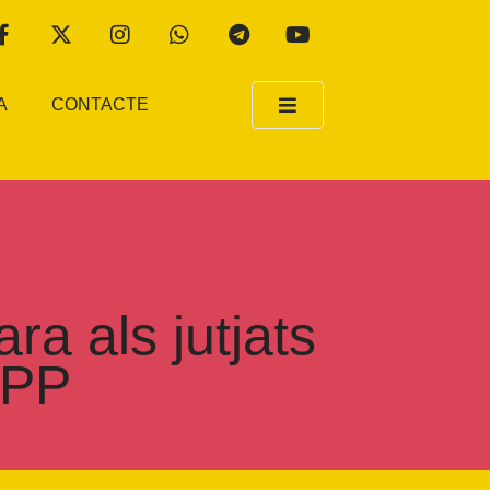
A
CONTACTE
a als jutjats
 PP